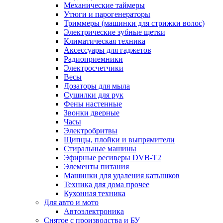
Механические таймеры
Утюги и парогенераторы
Триммеры (машинки для стрижки волос)
Электрические зубные щетки
Климатическая техника
Аксессуары для гаджетов
Радиоприемники
Электросчетчики
Весы
Дозаторы для мыла
Сушилки для рук
Фены настенные
Звонки дверные
Часы
Электробритвы
Щипцы, плойки и выпрямители
Стиральные машины
Эфирные ресиверы DVB-T2
Элементы питания
Машинки для удаления катышков
Техника для дома прочее
Кухонная техника
Для авто и мото
Автоэлектроника
Снятое с производства и БУ