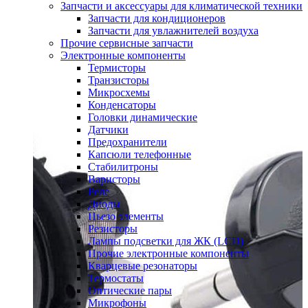
Запчасти и аксессуары для климатической техники
Запчасти для кондиционеров
Запчасти для увлажнителей воздуха
Прочие сервисные запчасти
Электронные компоненты
Термисторы
Транзисторы
Микросхемы
Конденсаторы
Головки динамические
Датчики
Предохранители
Капсюли телефонные
Стабилитроны
Варисторы
Реле
Диоды
Пьезо элементы
Резисторы
Лампы подсветки для ЖК (LCD)
Прочие электронные компоненты
Кварцевые резонаторы
Термостаты
Оптические пары
Микрофоны