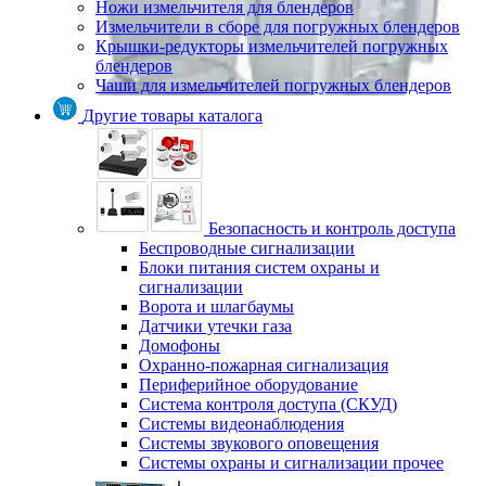
Ножи измельчителя для блендеров
Измельчители в сборе для погружных блендеров
Крышки-редукторы измельчителей погружных
блендеров
Чаши для измельчителей погружных блендеров
Другие товары каталога
Безопасность и контроль доступа
Беспроводные сигнализации
Блоки питания систем охраны и
сигнализации
Ворота и шлагбаумы
Датчики утечки газа
Домофоны
Охранно-пожарная сигнализация
Периферийное оборудование
Система контроля доступа (СКУД)
Системы видеонаблюдения
Системы звукового оповещения
Системы охраны и сигнализации прочее