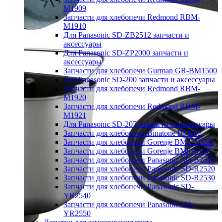
M1909
Запчасти для хлебопечи Redmond RBM-
M1910
Для Panasonic SD-ZB2512 запчасти и
аксессуары
Для Panasonic SD-ZP2000 запчасти и
аксессуары
Запчасти для хлебопечи Gurman GR-BM1500
Для Panasonic SD-200 запчасти и аксессуары
Запчасти для хлебопечи Redmond RBM-
M1920
Запчасти для хлебопечи Redmond RBM-
M1921
Для Panasonic SD-207 запчасти и аксессуары
Запчасти для хлебопечи Binatone BM202
Запчасти для хлебопечи Gorenje BM1210BK
Запчасти для хлебопечи Gorenje BM910WII
Запчасти для хлебопечи Panasonic SD-B2510
Запчасти для хлебопечи Panasonic SD-R2520
Запчасти для хлебопечи Panasonic SD-R2530
Запчасти для хлебопечи Panasonic SD-
YR2540
Запчасти для хлебопечи Panasonic SD-
YR2550