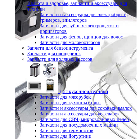
Красота и здоровье, запчасти и аксессуары для
техники
Запчасти и аксессуары для электробритв,
тримеров, эпиляторов
Запчасти для зубных электрощеток и
ирригаторов
Запчасти для фенов, щипцов для волос
Запчасти для молокоотсосов
Запчати для бензоинструмента
Запчасти для овощерезок
Запчасти для водяных насосов
Для кухонной техники
Запчасти для мясорубок
Запчасти для кухонных плит
Запчасти и аксессуары для соковыжималок
Запчасти и аксессуары для кофеварок
Запчасти для СВЧ (микроволновых печей)
Запчасти для посудомоечных машин
Запчасти для термопотов
Запчасти для йогуртниц