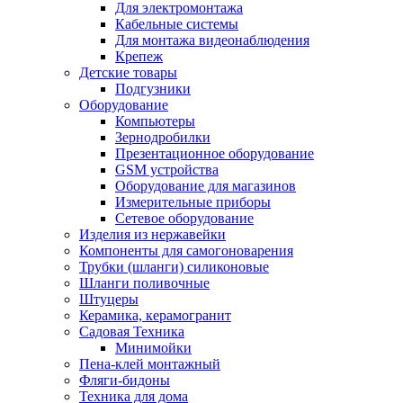
Для электромонтажа
Кабельные системы
Для монтажа видеонаблюдения
Крепеж
Детские товары
Подгузники
Оборудование
Компьютеры
Зернодробилки
Презентационное оборудование
GSM устройства
Оборудование для магазинов
Измерительные приборы
Сетевое оборудование
Изделия из нержавейки
Компоненты для самогоноварения
Трубки (шланги) силиконовые
Шланги поливочные
Штуцеры
Керамика, керамогранит
Садовая Техника
Минимойки
Пена-клей монтажный
Фляги-бидоны
Техника для дома