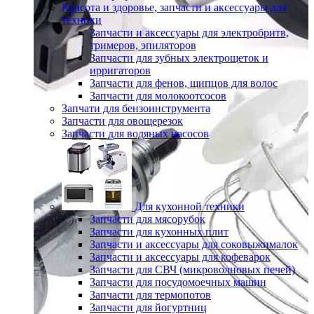
Красота и здоровье, запчасти и аксессуары для
техники
Запчасти и аксессуары для электробритв,
тримеров, эпиляторов
Запчасти для зубных электрощеток и
ирригаторов
Запчасти для фенов, щипцов для волос
Запчасти для молокоотсосов
Запчати для бензоинструмента
Запчасти для овощерезок
Запчасти для водяных насосов
Для кухонной техники
Запчасти для мясорубок
Запчасти для кухонных плит
Запчасти и аксессуары для соковыжималок
Запчасти и аксессуары для кофеварок
Запчасти для СВЧ (микроволновых печей)
Запчасти для посудомоечных машин
Запчасти для термопотов
Запчасти для йогуртниц