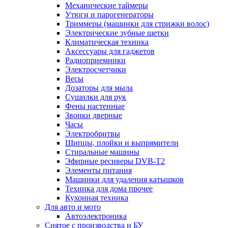
Механические таймеры
Утюги и парогенераторы
Триммеры (машинки для стрижки волос)
Электрические зубные щетки
Климатическая техника
Аксессуары для гаджетов
Радиоприемники
Электросчетчики
Весы
Дозаторы для мыла
Сушилки для рук
Фены настенные
Звонки дверные
Часы
Электробритвы
Щипцы, плойки и выпрямители
Стиральные машины
Эфирные ресиверы DVB-T2
Элементы питания
Машинки для удаления катышков
Техника для дома прочее
Кухонная техника
Для авто и мото
Автоэлектроника
Снятое с производства и БУ