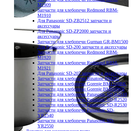
M1909
Запчасти для хлебопечи Redmond RBM-
M1910
Для Panasonic SD-ZB2512 запчасти и
аксессуары
Для Panasonic SD-ZP2000 запчасти и
аксессуары
Запчасти для хлебопечи Gurman GR-BM1500
Для Panasonic SD-200 запчасти и аксессуары
Запчасти для хлебопечи Redmond RBM-
M1920
Запчасти для хлебопечи Redmond RBM-
M1921
Для Panasonic SD-207 запчасти и аксессуары
Запчасти для хлебопечи Binatone BM202
Запчасти для хлебопечи Gorenje BM1210BK
Запчасти для хлебопечи Gorenje BM910WII
Запчасти для хлебопечи Panasonic SD-B2510
Запчасти для хлебопечи Panasonic SD-R2520
Запчасти для хлебопечи Panasonic SD-R2530
Запчасти для хлебопечи Panasonic SD-
YR2540
Запчасти для хлебопечи Panasonic SD-
YR2550