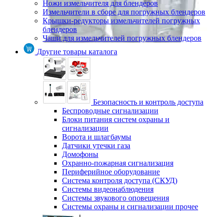
Ножи измельчителя для блендеров
Измельчители в сборе для погружных блендеров
Крышки-редукторы измельчителей погружных
блендеров
Чаши для измельчителей погружных блендеров
Другие товары каталога
Безопасность и контроль доступа
Беспроводные сигнализации
Блоки питания систем охраны и
сигнализации
Ворота и шлагбаумы
Датчики утечки газа
Домофоны
Охранно-пожарная сигнализация
Периферийное оборудование
Система контроля доступа (СКУД)
Системы видеонаблюдения
Системы звукового оповещения
Системы охраны и сигнализации прочее