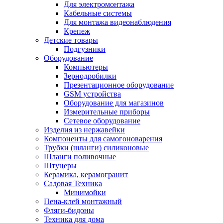
Для электромонтажа
Кабельные системы
Для монтажа видеонаблюдения
Крепеж
Детские товары
Подгузники
Оборудование
Компьютеры
Зернодробилки
Презентационное оборудование
GSM устройства
Оборудование для магазинов
Измерительные приборы
Сетевое оборудование
Изделия из нержавейки
Компоненты для самогоноварения
Трубки (шланги) силиконовые
Шланги поливочные
Штуцеры
Керамика, керамогранит
Садовая Техника
Минимойки
Пена-клей монтажный
Фляги-бидоны
Техника для дома