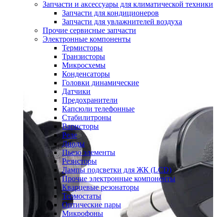
Запчасти и аксессуары для климатической техники
Запчасти для кондиционеров
Запчасти для увлажнителей воздуха
Прочие сервисные запчасти
Электронные компоненты
Термисторы
Транзисторы
Микросхемы
Конденсаторы
Головки динамические
Датчики
Предохранители
Капсюли телефонные
Стабилитроны
Варисторы
Реле
Диоды
Пьезо элементы
Резисторы
Лампы подсветки для ЖК (LCD)
Прочие электронные компоненты
Кварцевые резонаторы
Термостаты
Оптические пары
Микрофоны