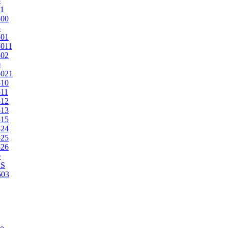
5
1
500
3
501
011
502
9
5021
510
11
512
513
515
524
525
526
0
2S
503