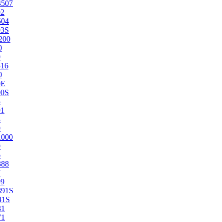
4507
02
504
03S
200
0
0
516
0
0E
00S
5
91
8
0
1000
0
6
388
7
99
391S
41S
31
71