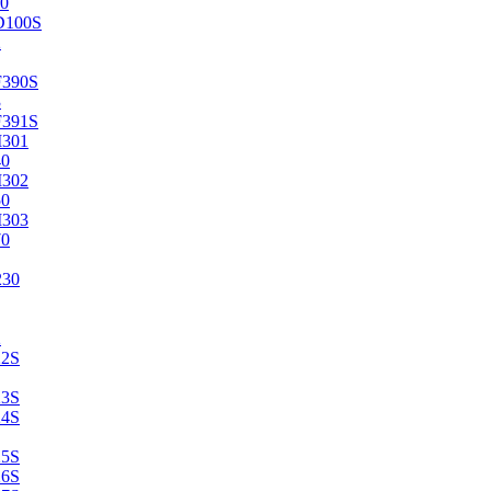
0
D100S
2
F390S
3
F391S
M301
40
M302
50
M303
70
230
2
22S
23S
24S
25S
26S