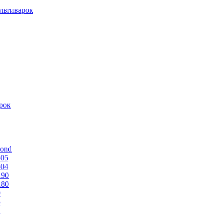
льтиварок
рок
mond
505
504
190
180
0
5
1