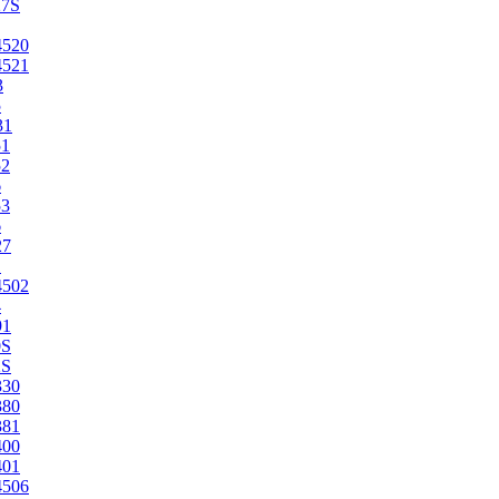
27S
4520
4521
3
5
31
51
52
6
53
6
27
1
4502
4
91
0S
2S
330
380
381
400
401
4506