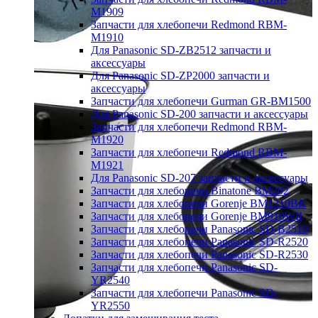
M1909
Запчасти для хлебопечи Redmond RBM-
M1910
Для Panasonic SD-ZB2512 запчасти и
аксессуары
Для Panasonic SD-ZP2000 запчасти и
аксессуары
Запчасти для хлебопечи Gurman GR-BM1500
Для Panasonic SD-200 запчасти и аксессуары
Запчасти для хлебопечи Redmond RBM-
M1920
Запчасти для хлебопечи Redmond RBM-
M1921
Для Panasonic SD-207 запчасти и аксессуары
Запчасти для хлебопечи Binatone BM202
Запчасти для хлебопечи Gorenje BM1210BK
Запчасти для хлебопечи Gorenje BM910WII
Запчасти для хлебопечи Panasonic SD-B2510
Запчасти для хлебопечи Panasonic SD-R2520
Запчасти для хлебопечи Panasonic SD-R2530
Запчасти для хлебопечи Panasonic SD-
YR2540
Запчасти для хлебопечи Panasonic SD-
YR2550