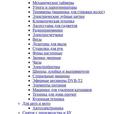
Механические таймеры
Утюги и парогенераторы
Триммеры (машинки для стрижки волос)
Электрические зубные щетки
Климатическая техника
Аксессуары для гаджетов
Радиоприемники
Электросчетчики
Весы
Дозаторы для мыла
Сушилки для рук
Фены настенные
Звонки дверные
Часы
Электробритвы
Щипцы, плойки и выпрямители
Стиральные машины
Эфирные ресиверы DVB-T2
Элементы питания
Машинки для удаления катышков
Техника для дома прочее
Кухонная техника
Для авто и мото
Автоэлектроника
Снятое с производства и БУ