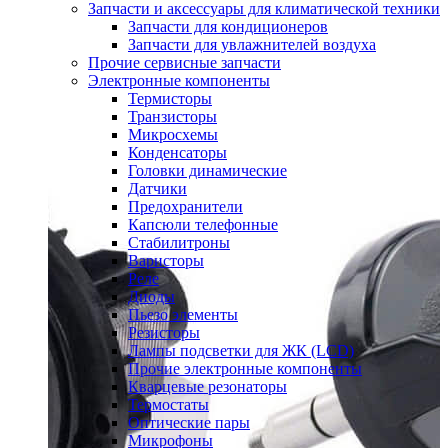
Запчасти и аксессуары для климатической техники
Запчасти для кондиционеров
Запчасти для увлажнителей воздуха
Прочие сервисные запчасти
Электронные компоненты
Термисторы
Транзисторы
Микросхемы
Конденсаторы
Головки динамические
Датчики
Предохранители
Капсюли телефонные
Стабилитроны
Варисторы
Реле
Диоды
Пьезо элементы
Резисторы
Лампы подсветки для ЖК (LCD)
Прочие электронные компоненты
Кварцевые резонаторы
Термостаты
Оптические пары
Микрофоны