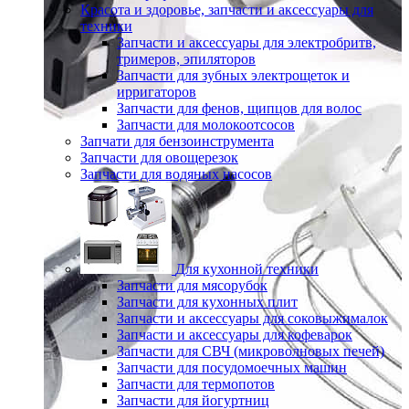
Красота и здоровье, запчасти и аксессуары для
техники
Запчасти и аксессуары для электробритв,
тримеров, эпиляторов
Запчасти для зубных электрощеток и
ирригаторов
Запчасти для фенов, щипцов для волос
Запчасти для молокоотсосов
Запчати для бензоинструмента
Запчасти для овощерезок
Запчасти для водяных насосов
Для кухонной техники
Запчасти для мясорубок
Запчасти для кухонных плит
Запчасти и аксессуары для соковыжималок
Запчасти и аксессуары для кофеварок
Запчасти для СВЧ (микроволновых печей)
Запчасти для посудомоечных машин
Запчасти для термопотов
Запчасти для йогуртниц