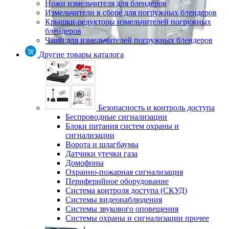
Ножи измельчителя для блендеров
Измельчители в сборе для погружных блендеров
Крышки-редукторы измельчителей погружных
блендеров
Чаши для измельчителей погружных блендеров
Другие товары каталога
Безопасность и контроль доступа
Беспроводные сигнализации
Блоки питания систем охраны и
сигнализации
Ворота и шлагбаумы
Датчики утечки газа
Домофоны
Охранно-пожарная сигнализация
Периферийное оборудование
Система контроля доступа (СКУД)
Системы видеонаблюдения
Системы звукового оповещения
Системы охраны и сигнализации прочее