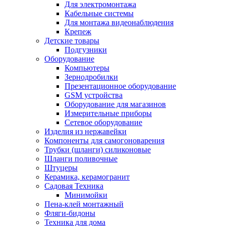
Для электромонтажа
Кабельные системы
Для монтажа видеонаблюдения
Крепеж
Детские товары
Подгузники
Оборудование
Компьютеры
Зернодробилки
Презентационное оборудование
GSM устройства
Оборудование для магазинов
Измерительные приборы
Сетевое оборудование
Изделия из нержавейки
Компоненты для самогоноварения
Трубки (шланги) силиконовые
Шланги поливочные
Штуцеры
Керамика, керамогранит
Садовая Техника
Минимойки
Пена-клей монтажный
Фляги-бидоны
Техника для дома