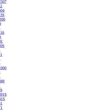
4507
02
504
03S
200
0
0
516
0
0E
00S
5
91
8
0
1000
0
6
388
7
99
391S
41S
31
71