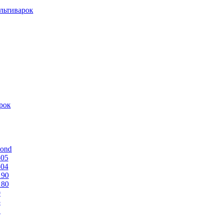
льтиварок
рок
mond
505
504
190
180
0
5
1