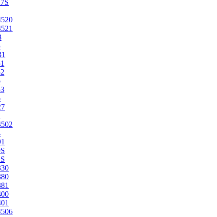
27S
4520
4521
3
5
31
51
52
6
53
6
27
1
4502
4
91
0S
2S
330
380
381
400
401
4506