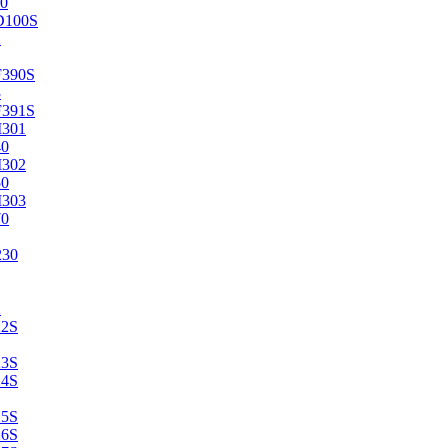
0
D100S
2
F390S
3
F391S
M301
40
M302
50
M303
70
230
2
22S
23S
24S
25S
26S