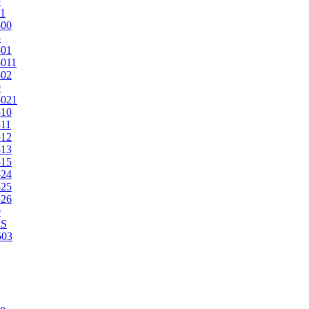
5
1
500
3
501
011
502
9
5021
510
11
512
513
515
524
525
526
0
2S
503