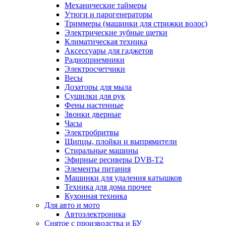
Механические таймеры
Утюги и парогенераторы
Триммеры (машинки для стрижки волос)
Электрические зубные щетки
Климатическая техника
Аксессуары для гаджетов
Радиоприемники
Электросчетчики
Весы
Дозаторы для мыла
Сушилки для рук
Фены настенные
Звонки дверные
Часы
Электробритвы
Щипцы, плойки и выпрямители
Стиральные машины
Эфирные ресиверы DVB-T2
Элементы питания
Машинки для удаления катышков
Техника для дома прочее
Кухонная техника
Для авто и мото
Автоэлектроника
Снятое с производства и БУ