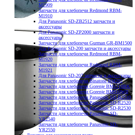
M1909
Запчасти для хлебопечи Redmond RBM-
M1910
Для Panasonic SD-ZB2512 запчасти и
аксессуары
Для Panasonic SD-ZP2000 запчасти и
аксессуары
Запчасти для хлебопечи Gurman GR-BM1500
Для Panasonic SD-200 запчасти и аксессуары
Запчасти для хлебопечи Redmond RBM-
M1920
Запчасти для хлебопечи Redmond RBM-
M1921
Для Panasonic SD-207 запчасти и аксессуары
Запчасти для хлебопечи Binatone BM202
Запчасти для хлебопечи Gorenje BM1210BK
Запчасти для хлебопечи Gorenje BM910WII
Запчасти для хлебопечи Panasonic SD-B2510
Запчасти для хлебопечи Panasonic SD-R2520
Запчасти для хлебопечи Panasonic SD-R2530
Запчасти для хлебопечи Panasonic SD-
YR2540
Запчасти для хлебопечи Panasonic SD-
YR2550