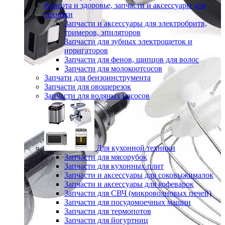
Красота и здоровье, запчасти и аксессуары для
техники
Запчасти и аксессуары для электробритв,
тримеров, эпиляторов
Запчасти для зубных электрощеток и
ирригаторов
Запчасти для фенов, щипцов для волос
Запчасти для молокоотсосов
Запчати для бензоинструмента
Запчасти для овощерезок
Запчасти для водяных насосов
Для кухонной техники
Запчасти для мясорубок
Запчасти для кухонных плит
Запчасти и аксессуары для соковыжималок
Запчасти и аксессуары для кофеварок
Запчасти для СВЧ (микроволновых печей)
Запчасти для посудомоечных машин
Запчасти для термопотов
Запчасти для йогуртниц