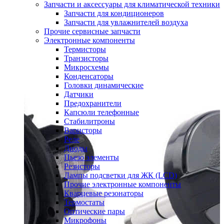
Запчасти и аксессуары для климатической техники
Запчасти для кондиционеров
Запчасти для увлажнителей воздуха
Прочие сервисные запчасти
Электронные компоненты
Термисторы
Транзисторы
Микросхемы
Конденсаторы
Головки динамические
Датчики
Предохранители
Капсюли телефонные
Стабилитроны
Варисторы
Реле
Диоды
Пьезо элементы
Резисторы
Лампы подсветки для ЖК (LCD)
Прочие электронные компоненты
Кварцевые резонаторы
Термостаты
Оптические пары
Микрофоны