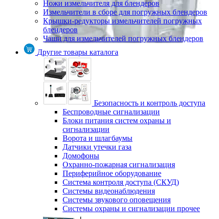
Ножи измельчителя для блендеров
Измельчители в сборе для погружных блендеров
Крышки-редукторы измельчителей погружных
блендеров
Чаши для измельчителей погружных блендеров
Другие товары каталога
Безопасность и контроль доступа
Беспроводные сигнализации
Блоки питания систем охраны и
сигнализации
Ворота и шлагбаумы
Датчики утечки газа
Домофоны
Охранно-пожарная сигнализация
Периферийное оборудование
Система контроля доступа (СКУД)
Системы видеонаблюдения
Системы звукового оповещения
Системы охраны и сигнализации прочее