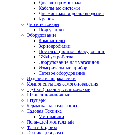
Для электромонтажа
Кабельные системы
Для монтажа видеонаблюдения
Крепеж
Детские товары
Подгузники
Оборудование
Компьютеры
Зернодробилки
Презентационное оборудование
GSM устройства
Оборудование для магазинов
Измерительные приборы
Сетевое оборудование
Изделия из нержавейки
Компоненты для самогоноварения
Трубки (шланги) силиконовые
Шланги поливочные
Штуцеры
Керамика, керамогранит
Садовая Техника
Минимойки
Пена-клей монтажный
Фляги-бидоны
Техника для дома