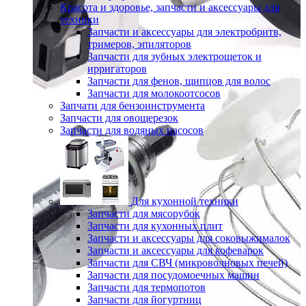
Красота и здоровье, запчасти и аксессуары для
техники
Запчасти и аксессуары для электробритв,
тримеров, эпиляторов
Запчасти для зубных электрощеток и
ирригаторов
Запчасти для фенов, щипцов для волос
Запчасти для молокоотсосов
Запчати для бензоинструмента
Запчасти для овощерезок
Запчасти для водяных насосов
Для кухонной техники
Запчасти для мясорубок
Запчасти для кухонных плит
Запчасти и аксессуары для соковыжималок
Запчасти и аксессуары для кофеварок
Запчасти для СВЧ (микроволновых печей)
Запчасти для посудомоечных машин
Запчасти для термопотов
Запчасти для йогуртниц