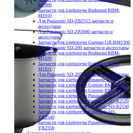
M1909
Запчасти для хлебопечи Redmond RBM-
M1910
Для Panasonic SD-ZB2512 запчасти и
аксессуары
Для Panasonic SD-ZP2000 запчасти и
аксессуары
Запчасти для хлебопечи Gurman GR-BM1500
Для Panasonic SD-200 запчасти и аксессуары
Запчасти для хлебопечи Redmond RBM-
M1920
Запчасти для хлебопечи Redmond RBM-
M1921
Для Panasonic SD-207 запчасти и аксессуары
Запчасти для хлебопечи Binatone BM202
Запчасти для хлебопечи Gorenje BM1210BK
Запчасти для хлебопечи Gorenje BM910WII
Запчасти для хлебопечи Panasonic SD-B2510
Запчасти для хлебопечи Panasonic SD-R2520
Запчасти для хлебопечи Panasonic SD-R2530
Запчасти для хлебопечи Panasonic SD-
YR2540
Запчасти для хлебопечи Panasonic SD-
YR2550