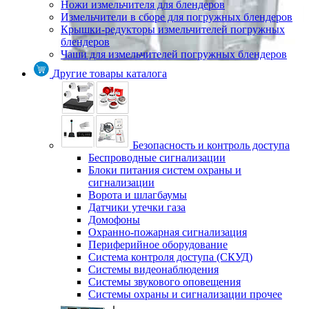
Ножи измельчителя для блендеров
Измельчители в сборе для погружных блендеров
Крышки-редукторы измельчителей погружных
блендеров
Чаши для измельчителей погружных блендеров
Другие товары каталога
Безопасность и контроль доступа
Беспроводные сигнализации
Блоки питания систем охраны и
сигнализации
Ворота и шлагбаумы
Датчики утечки газа
Домофоны
Охранно-пожарная сигнализация
Периферийное оборудование
Система контроля доступа (СКУД)
Системы видеонаблюдения
Системы звукового оповещения
Системы охраны и сигнализации прочее