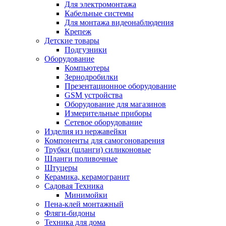
Для электромонтажа
Кабельные системы
Для монтажа видеонаблюдения
Крепеж
Детские товары
Подгузники
Оборудование
Компьютеры
Зернодробилки
Презентационное оборудование
GSM устройства
Оборудование для магазинов
Измерительные приборы
Сетевое оборудование
Изделия из нержавейки
Компоненты для самогоноварения
Трубки (шланги) силиконовые
Шланги поливочные
Штуцеры
Керамика, керамогранит
Садовая Техника
Минимойки
Пена-клей монтажный
Фляги-бидоны
Техника для дома