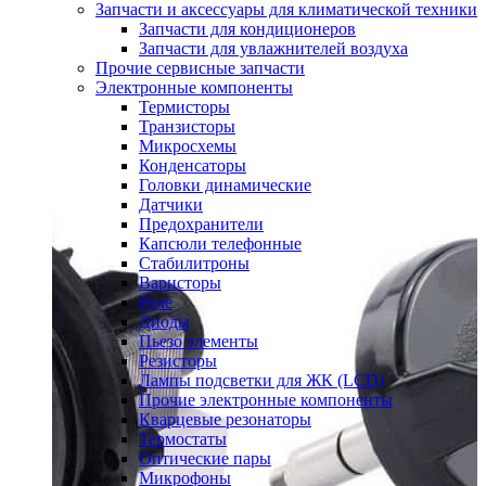
Запчасти и аксессуары для климатической техники
Запчасти для кондиционеров
Запчасти для увлажнителей воздуха
Прочие сервисные запчасти
Электронные компоненты
Термисторы
Транзисторы
Микросхемы
Конденсаторы
Головки динамические
Датчики
Предохранители
Капсюли телефонные
Стабилитроны
Варисторы
Реле
Диоды
Пьезо элементы
Резисторы
Лампы подсветки для ЖК (LCD)
Прочие электронные компоненты
Кварцевые резонаторы
Термостаты
Оптические пары
Микрофоны