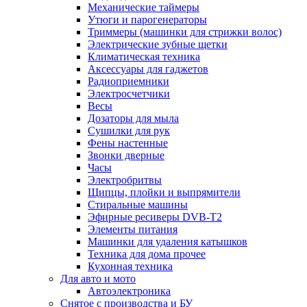
Механические таймеры
Утюги и парогенераторы
Триммеры (машинки для стрижки волос)
Электрические зубные щетки
Климатическая техника
Аксессуары для гаджетов
Радиоприемники
Электросчетчики
Весы
Дозаторы для мыла
Сушилки для рук
Фены настенные
Звонки дверные
Часы
Электробритвы
Щипцы, плойки и выпрямители
Стиральные машины
Эфирные ресиверы DVB-T2
Элементы питания
Машинки для удаления катышков
Техника для дома прочее
Кухонная техника
Для авто и мото
Автоэлектроника
Снятое с производства и БУ