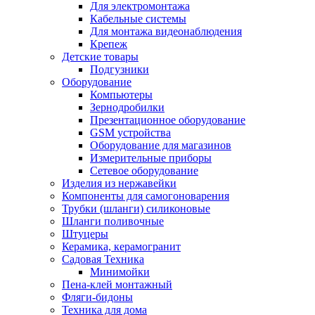
Для электромонтажа
Кабельные системы
Для монтажа видеонаблюдения
Крепеж
Детские товары
Подгузники
Оборудование
Компьютеры
Зернодробилки
Презентационное оборудование
GSM устройства
Оборудование для магазинов
Измерительные приборы
Сетевое оборудование
Изделия из нержавейки
Компоненты для самогоноварения
Трубки (шланги) силиконовые
Шланги поливочные
Штуцеры
Керамика, керамогранит
Садовая Техника
Минимойки
Пена-клей монтажный
Фляги-бидоны
Техника для дома