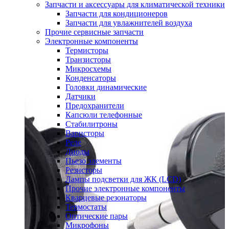
Запчасти и аксессуары для климатической техники
Запчасти для кондиционеров
Запчасти для увлажнителей воздуха
Прочие сервисные запчасти
Электронные компоненты
Термисторы
Транзисторы
Микросхемы
Конденсаторы
Головки динамические
Датчики
Предохранители
Капсюли телефонные
Стабилитроны
Варисторы
Реле
Диоды
Пьезо элементы
Резисторы
Лампы подсветки для ЖК (LCD)
Прочие электронные компоненты
Кварцевые резонаторы
Термостаты
Оптические пары
Микрофоны