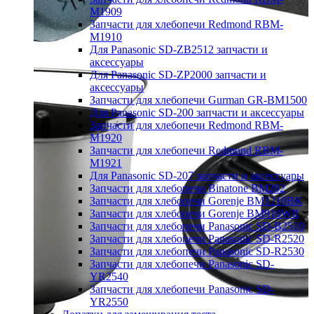
M1909
Запчасти для хлебопечи Redmond RBM-
M1910
Для Panasonic SD-ZB2512 запчасти и
аксессуары
Для Panasonic SD-ZP2000 запчасти и
аксессуары
Запчасти для хлебопечи Gurman GR-BM1500
Для Panasonic SD-200 запчасти и аксессуары
Запчасти для хлебопечи Redmond RBM-
M1920
Запчасти для хлебопечи Redmond RBM-
M1921
Для Panasonic SD-207 запчасти и аксессуары
Запчасти для хлебопечи Binatone BM202
Запчасти для хлебопечи Gorenje BM1210BK
Запчасти для хлебопечи Gorenje BM910WII
Запчасти для хлебопечи Panasonic SD-B2510
Запчасти для хлебопечи Panasonic SD-R2520
Запчасти для хлебопечи Panasonic SD-R2530
Запчасти для хлебопечи Panasonic SD-
YR2540
Запчасти для хлебопечи Panasonic SD-
YR2550