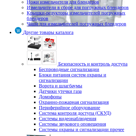
Ножи измельчителя для блендеров
Измельчители в сборе для погружных блендеров
Крышки-редукторы измельчителей погружных
блендеров
Чаши для измельчителей погружных блендеров
Другие товары каталога
Безопасность и контроль доступа
Беспроводные сигнализации
Блоки питания систем охраны и
сигнализации
Ворота и шлагбаумы
Датчики утечки газа
Домофоны
Охранно-пожарная сигнализация
Периферийное оборудование
Система контроля доступа (СКУД)
Системы видеонаблюдения
Системы звукового оповещения
Системы охраны и сигнализации прочее