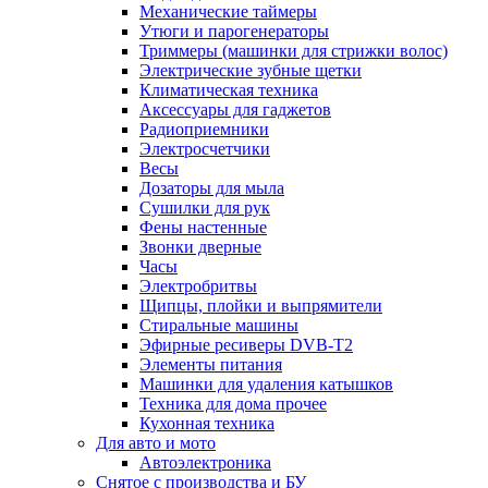
Механические таймеры
Утюги и парогенераторы
Триммеры (машинки для стрижки волос)
Электрические зубные щетки
Климатическая техника
Аксессуары для гаджетов
Радиоприемники
Электросчетчики
Весы
Дозаторы для мыла
Сушилки для рук
Фены настенные
Звонки дверные
Часы
Электробритвы
Щипцы, плойки и выпрямители
Стиральные машины
Эфирные ресиверы DVB-T2
Элементы питания
Машинки для удаления катышков
Техника для дома прочее
Кухонная техника
Для авто и мото
Автоэлектроника
Снятое с производства и БУ