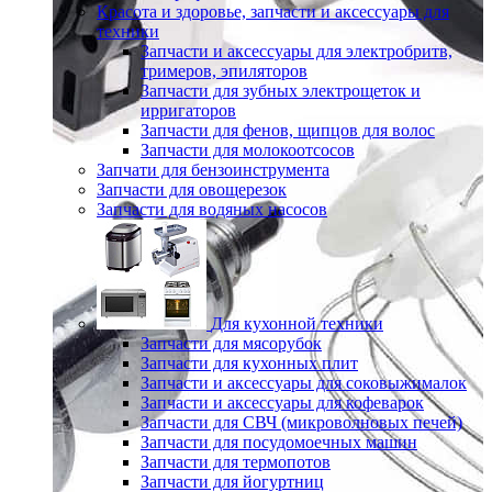
Красота и здоровье, запчасти и аксессуары для
техники
Запчасти и аксессуары для электробритв,
тримеров, эпиляторов
Запчасти для зубных электрощеток и
ирригаторов
Запчасти для фенов, щипцов для волос
Запчасти для молокоотсосов
Запчати для бензоинструмента
Запчасти для овощерезок
Запчасти для водяных насосов
Для кухонной техники
Запчасти для мясорубок
Запчасти для кухонных плит
Запчасти и аксессуары для соковыжималок
Запчасти и аксессуары для кофеварок
Запчасти для СВЧ (микроволновых печей)
Запчасти для посудомоечных машин
Запчасти для термопотов
Запчасти для йогуртниц