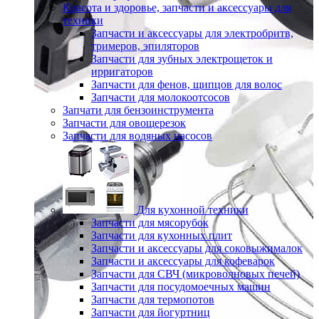
Красота и здоровье, запчасти и аксессуары для
техники
Запчасти и аксессуары для электробритв,
тримеров, эпиляторов
Запчасти для зубных электрощеток и
ирригаторов
Запчасти для фенов, щипцов для волос
Запчасти для молокоотсосов
Запчати для бензоинструмента
Запчасти для овощерезок
Запчасти для водяных насосов
Для кухонной техники
Запчасти для мясорубок
Запчасти для кухонных плит
Запчасти и аксессуары для соковыжималок
Запчасти и аксессуары для кофеварок
Запчасти для СВЧ (микроволновых печей)
Запчасти для посудомоечных машин
Запчасти для термопотов
Запчасти для йогуртниц