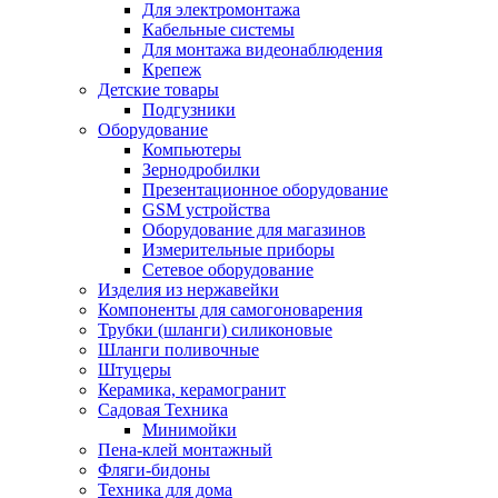
Для электромонтажа
Кабельные системы
Для монтажа видеонаблюдения
Крепеж
Детские товары
Подгузники
Оборудование
Компьютеры
Зернодробилки
Презентационное оборудование
GSM устройства
Оборудование для магазинов
Измерительные приборы
Сетевое оборудование
Изделия из нержавейки
Компоненты для самогоноварения
Трубки (шланги) силиконовые
Шланги поливочные
Штуцеры
Керамика, керамогранит
Садовая Техника
Минимойки
Пена-клей монтажный
Фляги-бидоны
Техника для дома