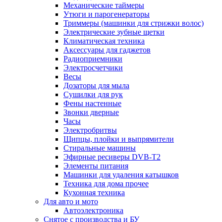
Механические таймеры
Утюги и парогенераторы
Триммеры (машинки для стрижки волос)
Электрические зубные щетки
Климатическая техника
Аксессуары для гаджетов
Радиоприемники
Электросчетчики
Весы
Дозаторы для мыла
Сушилки для рук
Фены настенные
Звонки дверные
Часы
Электробритвы
Щипцы, плойки и выпрямители
Стиральные машины
Эфирные ресиверы DVB-T2
Элементы питания
Машинки для удаления катышков
Техника для дома прочее
Кухонная техника
Для авто и мото
Автоэлектроника
Снятое с производства и БУ