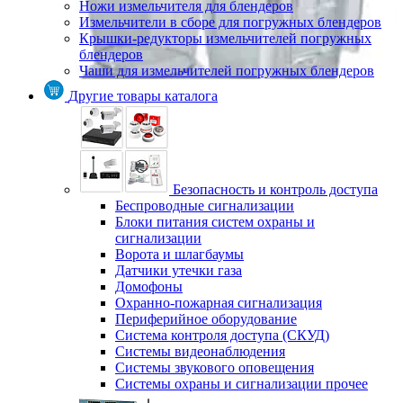
Ножи измельчителя для блендеров
Измельчители в сборе для погружных блендеров
Крышки-редукторы измельчителей погружных
блендеров
Чаши для измельчителей погружных блендеров
Другие товары каталога
Безопасность и контроль доступа
Беспроводные сигнализации
Блоки питания систем охраны и
сигнализации
Ворота и шлагбаумы
Датчики утечки газа
Домофоны
Охранно-пожарная сигнализация
Периферийное оборудование
Система контроля доступа (СКУД)
Системы видеонаблюдения
Системы звукового оповещения
Системы охраны и сигнализации прочее