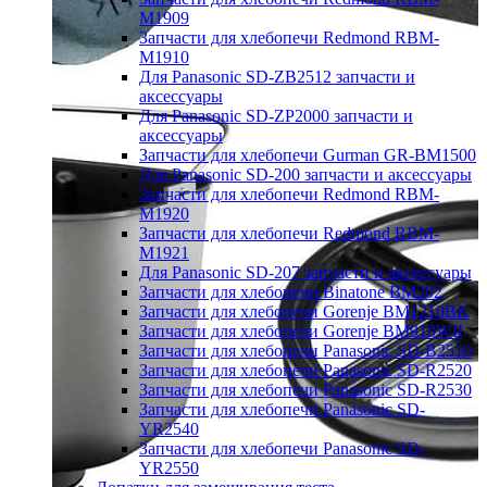
M1909
Запчасти для хлебопечи Redmond RBM-
M1910
Для Panasonic SD-ZB2512 запчасти и
аксессуары
Для Panasonic SD-ZP2000 запчасти и
аксессуары
Запчасти для хлебопечи Gurman GR-BM1500
Для Panasonic SD-200 запчасти и аксессуары
Запчасти для хлебопечи Redmond RBM-
M1920
Запчасти для хлебопечи Redmond RBM-
M1921
Для Panasonic SD-207 запчасти и аксессуары
Запчасти для хлебопечи Binatone BM202
Запчасти для хлебопечи Gorenje BM1210BK
Запчасти для хлебопечи Gorenje BM910WII
Запчасти для хлебопечи Panasonic SD-B2510
Запчасти для хлебопечи Panasonic SD-R2520
Запчасти для хлебопечи Panasonic SD-R2530
Запчасти для хлебопечи Panasonic SD-
YR2540
Запчасти для хлебопечи Panasonic SD-
YR2550