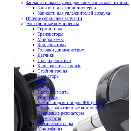
Запчасти и аксессуары для климатической техники
Запчасти для кондиционеров
Запчасти для увлажнителей воздуха
Прочие сервисные запчасти
Электронные компоненты
Термисторы
Транзисторы
Микросхемы
Конденсаторы
Головки динамические
Датчики
Предохранители
Капсюли телефонные
Стабилитроны
Варисторы
Реле
Диоды
Пьезо элементы
Резисторы
Лампы подсветки для ЖК (LCD)
Прочие электронные компоненты
Кварцевые резонаторы
Термостаты
Оптические пары
Микрофоны