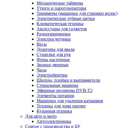
Механические таймеры
Утюги и парогенераторы
Триммеры (машинки для стрижки волос)
Электрические зубные щетки
Климатическая техника
Аксессуары для гаджетов
Радиоприемники
Электросчетчики
Весы
Дозаторы для мыла
Сушилки для рук
Фены настенные
Звонки дверные
Часы
Электробритвы
Щипцы, плойки и выпрямители
Стиральные машины
Эфирные ресиверы DVB-T2
Элементы питания
Машинки для удаления катышков
Техника для дома прочее
Кухонная техника
Для авто и мото
Автоэлектроника
Снятое с производства и БУ