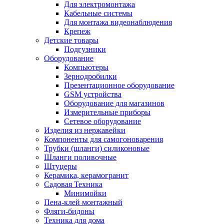
Для электромонтажа
Кабельные системы
Для монтажа видеонаблюдения
Крепеж
Детские товары
Подгузники
Оборудование
Компьютеры
Зернодробилки
Презентационное оборудование
GSM устройства
Оборудование для магазинов
Измерительные приборы
Сетевое оборудование
Изделия из нержавейки
Компоненты для самогоноварения
Трубки (шланги) силиконовые
Шланги поливочные
Штуцеры
Керамика, керамогранит
Садовая Техника
Минимойки
Пена-клей монтажный
Фляги-бидоны
Техника для дома