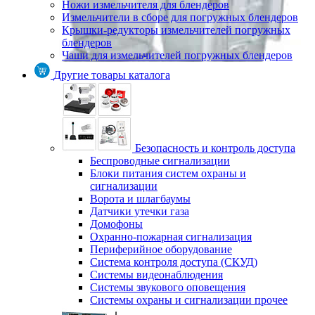
Ножи измельчителя для блендеров
Измельчители в сборе для погружных блендеров
Крышки-редукторы измельчителей погружных
блендеров
Чаши для измельчителей погружных блендеров
Другие товары каталога
Безопасность и контроль доступа
Беспроводные сигнализации
Блоки питания систем охраны и
сигнализации
Ворота и шлагбаумы
Датчики утечки газа
Домофоны
Охранно-пожарная сигнализация
Периферийное оборудование
Система контроля доступа (СКУД)
Системы видеонаблюдения
Системы звукового оповещения
Системы охраны и сигнализации прочее