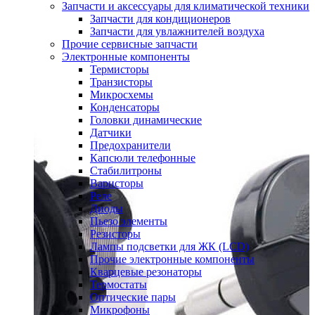
Запчасти и аксессуары для климатической техники
Запчасти для кондиционеров
Запчасти для увлажнителей воздуха
Прочие сервисные запчасти
Электронные компоненты
Термисторы
Транзисторы
Микросхемы
Конденсаторы
Головки динамические
Датчики
Предохранители
Капсюли телефонные
Стабилитроны
Варисторы
Реле
Диоды
Пьезо элементы
Резисторы
Лампы подсветки для ЖК (LCD)
Прочие электронные компоненты
Кварцевые резонаторы
Термостаты
Оптические пары
Микрофоны