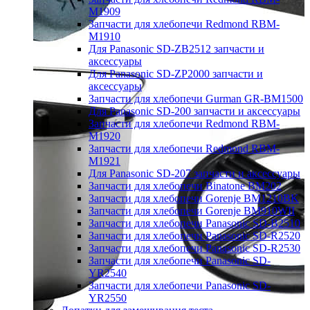
M1909
Запчасти для хлебопечи Redmond RBM-
M1910
Для Panasonic SD-ZB2512 запчасти и
аксессуары
Для Panasonic SD-ZP2000 запчасти и
аксессуары
Запчасти для хлебопечи Gurman GR-BM1500
Для Panasonic SD-200 запчасти и аксессуары
Запчасти для хлебопечи Redmond RBM-
M1920
Запчасти для хлебопечи Redmond RBM-
M1921
Для Panasonic SD-207 запчасти и аксессуары
Запчасти для хлебопечи Binatone BM202
Запчасти для хлебопечи Gorenje BM1210BK
Запчасти для хлебопечи Gorenje BM910WII
Запчасти для хлебопечи Panasonic SD-B2510
Запчасти для хлебопечи Panasonic SD-R2520
Запчасти для хлебопечи Panasonic SD-R2530
Запчасти для хлебопечи Panasonic SD-
YR2540
Запчасти для хлебопечи Panasonic SD-
YR2550