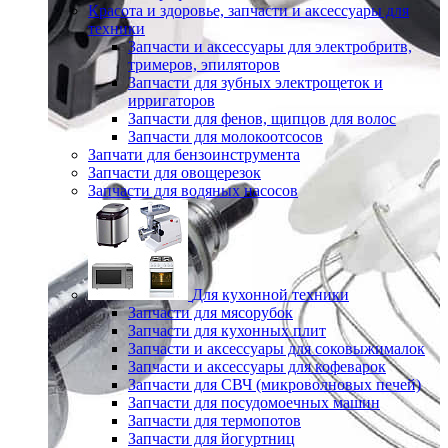
Красота и здоровье, запчасти и аксессуары для
техники
Запчасти и аксессуары для электробритв,
тримеров, эпиляторов
Запчасти для зубных электрощеток и
ирригаторов
Запчасти для фенов, щипцов для волос
Запчасти для молокоотсосов
Запчати для бензоинструмента
Запчасти для овощерезок
Запчасти для водяных насосов
Для кухонной техники
Запчасти для мясорубок
Запчасти для кухонных плит
Запчасти и аксессуары для соковыжималок
Запчасти и аксессуары для кофеварок
Запчасти для СВЧ (микроволновых печей)
Запчасти для посудомоечных машин
Запчасти для термопотов
Запчасти для йогуртниц