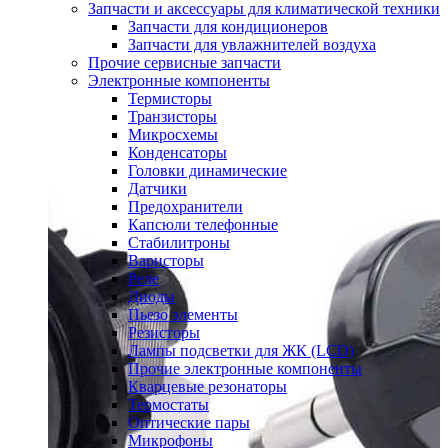
Запчасти и аксессуары для климатической техники
Запчасти для кондиционеров
Запчасти для увлажнителей воздуха
Прочие сервисные запчасти
Электронные компоненты
Термисторы
Транзисторы
Микросхемы
Конденсаторы
Головки динамические
Датчики
Предохранители
Капсюли телефонные
Стабилитроны
Варисторы
Реле
Диоды
Пьезо элементы
Резисторы
Лампы подсветки для ЖК (LCD)
Прочие электронные компоненты
Кварцевые резонаторы
Термостаты
Оптические пары
Микрофоны