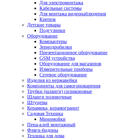
Для электромонтажа
Кабельные системы
Для монтажа видеонаблюдения
Крепеж
Детские товары
Подгузники
Оборудование
Компьютеры
Зернодробилки
Презентационное оборудование
GSM устройства
Оборудование для магазинов
Измерительные приборы
Сетевое оборудование
Изделия из нержавейки
Компоненты для самогоноварения
Трубки (шланги) силиконовые
Шланги поливочные
Штуцеры
Керамика, керамогранит
Садовая Техника
Минимойки
Пена-клей монтажный
Фляги-бидоны
Техника для дома