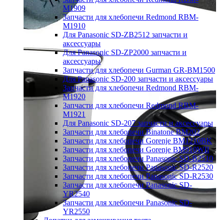
M1909
Запчасти для хлебопечи Redmond RBM-
M1910
Для Panasonic SD-ZB2512 запчасти и
аксессуары
Для Panasonic SD-ZP2000 запчасти и
аксессуары
Запчасти для хлебопечи Gurman GR-BM1500
Для Panasonic SD-200 запчасти и аксессуары
Запчасти для хлебопечи Redmond RBM-
M1920
Запчасти для хлебопечи Redmond RBM-
M1921
Для Panasonic SD-207 запчасти и аксессуары
Запчасти для хлебопечи Binatone BM202
Запчасти для хлебопечи Gorenje BM1210BK
Запчасти для хлебопечи Gorenje BM910WII
Запчасти для хлебопечи Panasonic SD-B2510
Запчасти для хлебопечи Panasonic SD-R2520
Запчасти для хлебопечи Panasonic SD-R2530
Запчасти для хлебопечи Panasonic SD-
YR2540
Запчасти для хлебопечи Panasonic SD-
YR2550