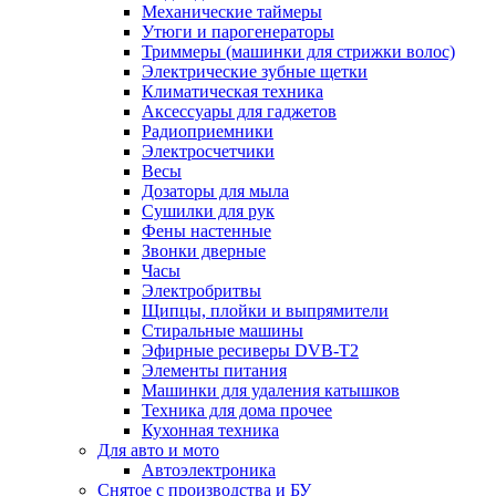
Механические таймеры
Утюги и парогенераторы
Триммеры (машинки для стрижки волос)
Электрические зубные щетки
Климатическая техника
Аксессуары для гаджетов
Радиоприемники
Электросчетчики
Весы
Дозаторы для мыла
Сушилки для рук
Фены настенные
Звонки дверные
Часы
Электробритвы
Щипцы, плойки и выпрямители
Стиральные машины
Эфирные ресиверы DVB-T2
Элементы питания
Машинки для удаления катышков
Техника для дома прочее
Кухонная техника
Для авто и мото
Автоэлектроника
Снятое с производства и БУ