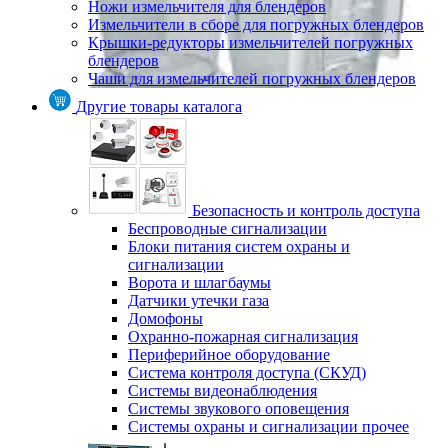
Ножи измельчителя для блендеров
Измельчители в сборе для погружных блендеров
Крышки-редукторы измельчителей погружных
блендеров
Чаши для измельчителей погружных блендеров
Другие товары каталога
Безопасность и контроль доступа
Беспроводные сигнализации
Блоки питания систем охраны и
сигнализации
Ворота и шлагбаумы
Датчики утечки газа
Домофоны
Охранно-пожарная сигнализация
Периферийное оборудование
Система контроля доступа (СКУД)
Системы видеонаблюдения
Системы звукового оповещения
Системы охраны и сигнализации прочее