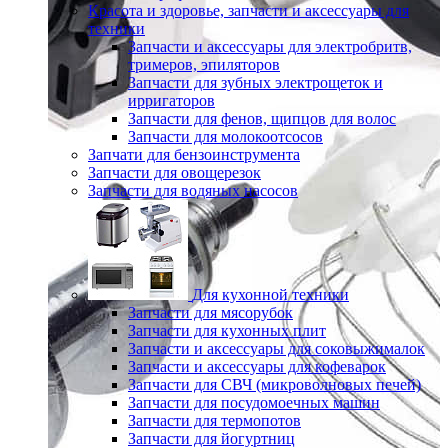
Красота и здоровье, запчасти и аксессуары для
техники
Запчасти и аксессуары для электробритв,
тримеров, эпиляторов
Запчасти для зубных электрощеток и
ирригаторов
Запчасти для фенов, щипцов для волос
Запчасти для молокоотсосов
Запчати для бензоинструмента
Запчасти для овощерезок
Запчасти для водяных насосов
Для кухонной техники
Запчасти для мясорубок
Запчасти для кухонных плит
Запчасти и аксессуары для соковыжималок
Запчасти и аксессуары для кофеварок
Запчасти для СВЧ (микроволновых печей)
Запчасти для посудомоечных машин
Запчасти для термопотов
Запчасти для йогуртниц