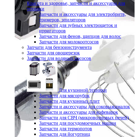
Красота и здоровье, запчасти и аксессуары для
техники
Запчасти и аксессуары для электробритв,
тримеров, эпиляторов
Запчасти для зубных электрощеток и
ирригаторов
Запчасти для фенов, щипцов для волос
Запчасти для молокоотсосов
Запчати для бензоинструмента
Запчасти для овощерезок
Запчасти для водяных насосов
Для кухонной техники
Запчасти для мясорубок
Запчасти для кухонных плит
Запчасти и аксессуары для соковыжималок
Запчасти и аксессуары для кофеварок
Запчасти для СВЧ (микроволновых печей)
Запчасти для посудомоечных машин
Запчасти для термопотов
Запчасти для йогуртниц