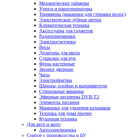
Механические таймеры
Утюги и парогенераторы
Триммеры (машинки для стрижки волос)
Электрические зубные щетки
Климатическая техника
Аксессуары для гаджетов
Радиоприемники
Электросчетчики
Весы
Дозаторы для мыла
Сушилки для рук
Фены настенные
Звонки дверные
Часы
Электробритвы
Щипцы, плойки и выпрямители
Стиральные машины
Эфирные ресиверы DVB-T2
Элементы питания
Машинки для удаления катышков
Техника для дома прочее
Кухонная техника
Для авто и мото
Автоэлектроника
Снятое с производства и БУ