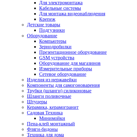
Для электромонтажа
Кабельные системы
Для монтажа видеонаблюдения
Крепеж
Детские товары
Подгузники
Оборудование
Компьютеры
Зернодробилки
Презентационное оборудование
GSM устройства
Оборудование для магазинов
Измерительные приборы
Сетевое оборудование
Изделия из нержавейки
Компоненты для самогоноварения
Трубки (шланги) силиконовые
Шланги поливочные
Штуцеры
Керамика, керамогранит
Садовая Техника
Минимойки
Пена-клей монтажный
Фляги-бидоны
Техника для дома