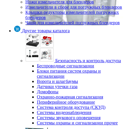
Ножи измельчителя для блендеров
Измельчители в сборе для погружных блендеров
Крышки-редукторы измельчителей погружных
блендеров
Чаши для измельчителей погружных блендеров
Другие товары каталога
Безопасность и контроль доступа
Беспроводные сигнализации
Блоки питания систем охраны и
сигнализации
Ворота и шлагбаумы
Датчики утечки газа
Домофоны
Охранно-пожарная сигнализация
Периферийное оборудование
Система контроля доступа (СКУД)
Системы видеонаблюдения
Системы звукового оповещения
Системы охраны и сигнализации прочее