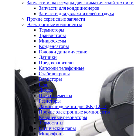
Запчасти и аксессуары для климатической техники
Запчасти для кондиционеров
Запчасти для увлажнителей воздуха
Прочие сервисные запчасти
Электронные компоненты
Термисторы
Транзисторы
Микросхемы
Конденсаторы
Головки динамические
Датчики
Предохранители
Капсюли телефонные
Стабилитроны
Варисторы
Реле
Диоды
Пьезо элементы
Резисторы
Лампы подсветки для ЖК (LCD)
Прочие электронные компоненты
Кварцевые резонаторы
Термостаты
Оптические пары
Микрофоны