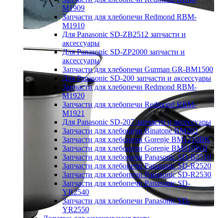
M1909
Запчасти для хлебопечи Redmond RBM-
M1910
Для Panasonic SD-ZB2512 запчасти и
аксессуары
Для Panasonic SD-ZP2000 запчасти и
аксессуары
Запчасти для хлебопечи Gurman GR-BM1500
Для Panasonic SD-200 запчасти и аксессуары
Запчасти для хлебопечи Redmond RBM-
M1920
Запчасти для хлебопечи Redmond RBM-
M1921
Для Panasonic SD-207 запчасти и аксессуары
Запчасти для хлебопечи Binatone BM202
Запчасти для хлебопечи Gorenje BM1210BK
Запчасти для хлебопечи Gorenje BM910WII
Запчасти для хлебопечи Panasonic SD-B2510
Запчасти для хлебопечи Panasonic SD-R2520
Запчасти для хлебопечи Panasonic SD-R2530
Запчасти для хлебопечи Panasonic SD-
YR2540
Запчасти для хлебопечи Panasonic SD-
YR2550