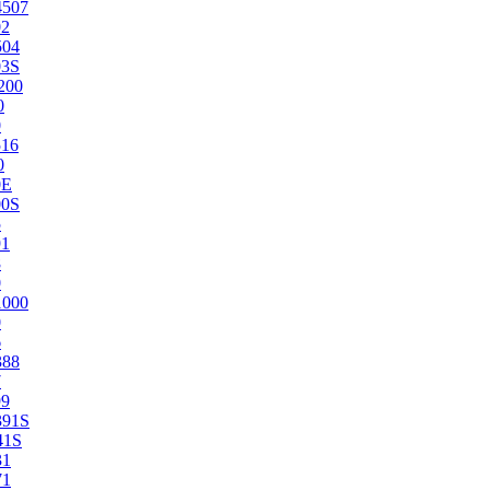
4507
02
504
03S
200
0
0
516
0
0E
00S
5
91
8
0
1000
0
6
388
7
99
391S
41S
31
71