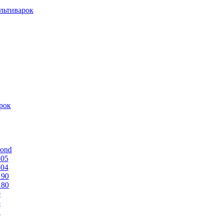
льтиварок
рок
mond
505
504
190
180
0
5
1