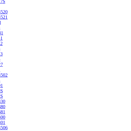
27S
4520
4521
3
5
31
51
52
6
53
6
27
1
4502
4
91
0S
2S
330
380
381
400
401
4506