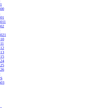
5
1
500
3
501
011
502
9
5021
510
11
512
513
515
524
525
526
0
2S
503