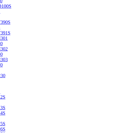
0
D100S
2
F390S
3
F391S
M301
40
M302
50
M303
70
230
2
22S
23S
24S
25S
26S