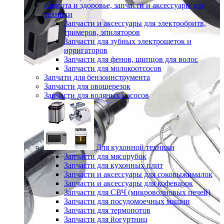
Красота и здоровье, запчасти и аксессуары для
техники
Запчасти и аксессуары для электробритв,
тримеров, эпиляторов
Запчасти для зубных электрощеток и
ирригаторов
Запчасти для фенов, щипцов для волос
Запчасти для молокоотсосов
Запчати для бензоинструмента
Запчасти для овощерезок
Запчасти для водяных насосов
Для кухонной техники
Запчасти для мясорубок
Запчасти для кухонных плит
Запчасти и аксессуары для соковыжималок
Запчасти и аксессуары для кофеварок
Запчасти для СВЧ (микроволновых печей)
Запчасти для посудомоечных машин
Запчасти для термопотов
Запчасти для йогуртниц