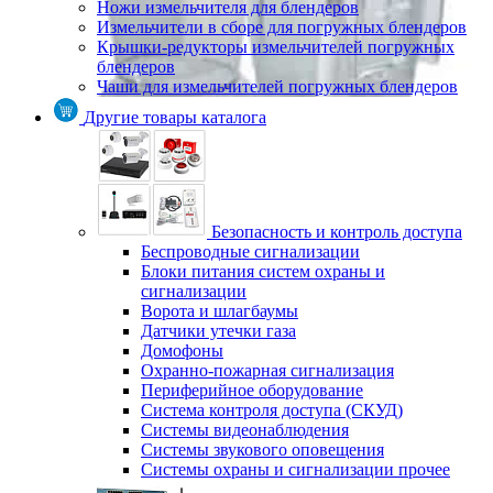
Ножи измельчителя для блендеров
Измельчители в сборе для погружных блендеров
Крышки-редукторы измельчителей погружных
блендеров
Чаши для измельчителей погружных блендеров
Другие товары каталога
Безопасность и контроль доступа
Беспроводные сигнализации
Блоки питания систем охраны и
сигнализации
Ворота и шлагбаумы
Датчики утечки газа
Домофоны
Охранно-пожарная сигнализация
Периферийное оборудование
Система контроля доступа (СКУД)
Системы видеонаблюдения
Системы звукового оповещения
Системы охраны и сигнализации прочее