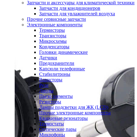
Запчасти и аксессуары для климатической техники
Запчасти для кондиционеров
Запчасти для увлажнителей воздуха
Прочие сервисные запчасти
Электронные компоненты
Термисторы
Транзисторы
Микросхемы
Конденсаторы
Головки динамические
Датчики
Предохранители
Капсюли телефонные
Стабилитроны
Варисторы
Реле
Диоды
Пьезо элементы
Резисторы
Лампы подсветки для ЖК (LCD)
Прочие электронные компоненты
Кварцевые резонаторы
Термостаты
Оптические пары
Микрофоны