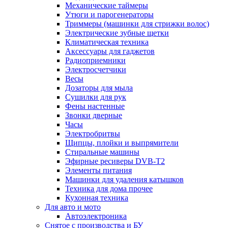
Механические таймеры
Утюги и парогенераторы
Триммеры (машинки для стрижки волос)
Электрические зубные щетки
Климатическая техника
Аксессуары для гаджетов
Радиоприемники
Электросчетчики
Весы
Дозаторы для мыла
Сушилки для рук
Фены настенные
Звонки дверные
Часы
Электробритвы
Щипцы, плойки и выпрямители
Стиральные машины
Эфирные ресиверы DVB-T2
Элементы питания
Машинки для удаления катышков
Техника для дома прочее
Кухонная техника
Для авто и мото
Автоэлектроника
Снятое с производства и БУ