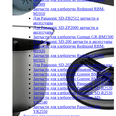
M1909
Запчасти для хлебопечи Redmond RBM-
M1910
Для Panasonic SD-ZB2512 запчасти и
аксессуары
Для Panasonic SD-ZP2000 запчасти и
аксессуары
Запчасти для хлебопечи Gurman GR-BM1500
Для Panasonic SD-200 запчасти и аксессуары
Запчасти для хлебопечи Redmond RBM-
M1920
Запчасти для хлебопечи Redmond RBM-
M1921
Для Panasonic SD-207 запчасти и аксессуары
Запчасти для хлебопечи Binatone BM202
Запчасти для хлебопечи Gorenje BM1210BK
Запчасти для хлебопечи Gorenje BM910WII
Запчасти для хлебопечи Panasonic SD-B2510
Запчасти для хлебопечи Panasonic SD-R2520
Запчасти для хлебопечи Panasonic SD-R2530
Запчасти для хлебопечи Panasonic SD-
YR2540
Запчасти для хлебопечи Panasonic SD-
YR2550