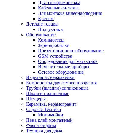
Для электромонтажа
Кабельные системы
Для монтажа видеонаблюдения
Крепеж
Детские товары
Подгузники
Оборудование
Компьютеры
Зернодробилки
Презентационное оборудование
GSM устройства
Оборудование для магазинов
Измерительные приборы
Сетевое оборудование
Изделия из нержавейки
Компоненты для самогоноварения
Трубки (шланги) силиконовые
Шланги поливочные
Штуцеры
Керамика, керамогранит
Садовая Техника
Минимойки
Пена-клей монтажный
Фляги-бидоны
Техника для дома