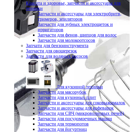
Красота и здоровье, запчасти и аксессуары для
техники
Запчасти и аксессуары для электробритв,
тримеров, эпиляторов
Запчасти для зубных электрощеток и
ирригаторов
Запчасти для фенов, щипцов для волос
Запчасти для молокоотсосов
Запчати для бензоинструмента
Запчасти для овощерезок
Запчасти для водяных насосов
Для кухонной техники
Запчасти для мясорубок
Запчасти для кухонных плит
Запчасти и аксессуары для соковыжималок
Запчасти и аксессуары для кофеварок
Запчасти для СВЧ (микроволновых печей)
Запчасти для посудомоечных машин
Запчасти для термопотов
Запчасти для йогуртниц