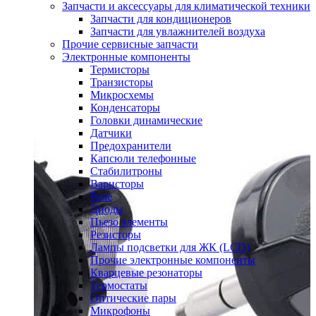
Запчасти и аксессуары для климатической техники
Запчасти для кондиционеров
Запчасти для увлажнителей воздуха
Прочие сервисные запчасти
Электронные компоненты
Термисторы
Транзисторы
Микросхемы
Конденсаторы
Головки динамические
Датчики
Предохранители
Капсюли телефонные
Стабилитроны
Варисторы
Реле
Диоды
Пьезо элементы
Резисторы
Лампы подсветки для ЖК (LCD)
Прочие электронные компоненты
Кварцевые резонаторы
Термостаты
Оптические пары
Микрофоны