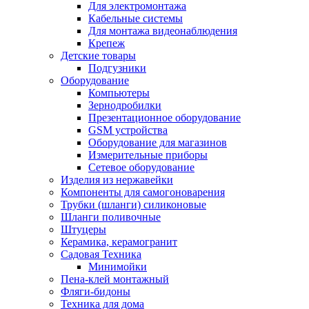
Для электромонтажа
Кабельные системы
Для монтажа видеонаблюдения
Крепеж
Детские товары
Подгузники
Оборудование
Компьютеры
Зернодробилки
Презентационное оборудование
GSM устройства
Оборудование для магазинов
Измерительные приборы
Сетевое оборудование
Изделия из нержавейки
Компоненты для самогоноварения
Трубки (шланги) силиконовые
Шланги поливочные
Штуцеры
Керамика, керамогранит
Садовая Техника
Минимойки
Пена-клей монтажный
Фляги-бидоны
Техника для дома