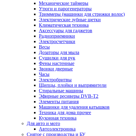
Механические таймеры
Утюги и парогенераторы
Триммеры (машинки для стрижки волос)
Электрические зубные щетки
Климатическая техника
Аксессуары для гаджетов
Радиоприемники
Электросчетчики
Весы
Дозаторы для мыла
Сушилки для рук
Фены настенные
Звонки дверные
Часы
Электробритвы
Щипцы, плойки и выпрямители
Стиральные машины
Эфирные ресиверы DVB-T2
Элементы питания
Машинки для удаления катышков
Техника для дома прочее
Кухонная техника
Для авто и мото
Автоэлектроника
Снятое с производства и БУ