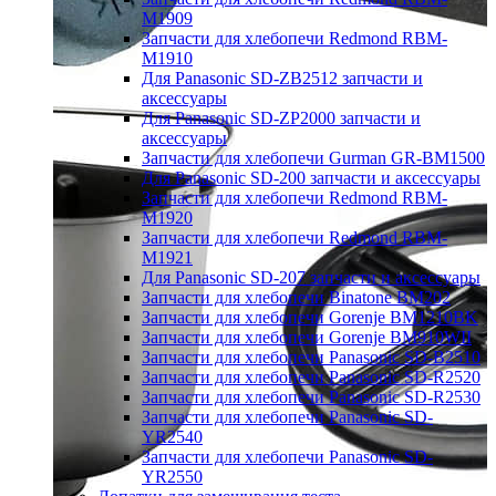
M1909
Запчасти для хлебопечи Redmond RBM-
M1910
Для Panasonic SD-ZB2512 запчасти и
аксессуары
Для Panasonic SD-ZP2000 запчасти и
аксессуары
Запчасти для хлебопечи Gurman GR-BM1500
Для Panasonic SD-200 запчасти и аксессуары
Запчасти для хлебопечи Redmond RBM-
M1920
Запчасти для хлебопечи Redmond RBM-
M1921
Для Panasonic SD-207 запчасти и аксессуары
Запчасти для хлебопечи Binatone BM202
Запчасти для хлебопечи Gorenje BM1210BK
Запчасти для хлебопечи Gorenje BM910WII
Запчасти для хлебопечи Panasonic SD-B2510
Запчасти для хлебопечи Panasonic SD-R2520
Запчасти для хлебопечи Panasonic SD-R2530
Запчасти для хлебопечи Panasonic SD-
YR2540
Запчасти для хлебопечи Panasonic SD-
YR2550