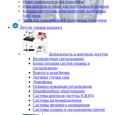
Ножи измельчителя для блендеров
Измельчители в сборе для погружных блендеров
Крышки-редукторы измельчителей погружных
блендеров
Чаши для измельчителей погружных блендеров
Другие товары каталога
Безопасность и контроль доступа
Беспроводные сигнализации
Блоки питания систем охраны и
сигнализации
Ворота и шлагбаумы
Датчики утечки газа
Домофоны
Охранно-пожарная сигнализация
Периферийное оборудование
Система контроля доступа (СКУД)
Системы видеонаблюдения
Системы звукового оповещения
Системы охраны и сигнализации прочее