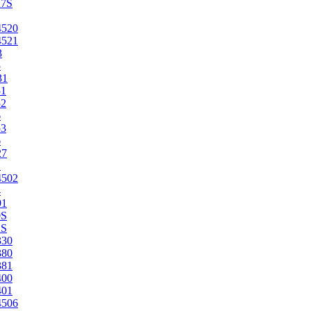
27S
4520
4521
3
5
31
51
52
6
53
6
27
1
4502
4
91
0S
2S
330
380
381
400
401
4506