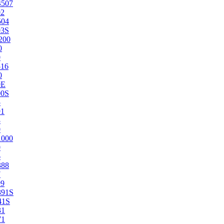
4507
02
504
03S
200
0
0
516
0
0E
00S
5
91
8
0
1000
0
6
388
7
99
391S
41S
31
71