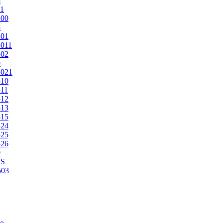
5
1
500
3
501
011
502
9
5021
510
11
512
513
515
524
525
526
0
2S
503