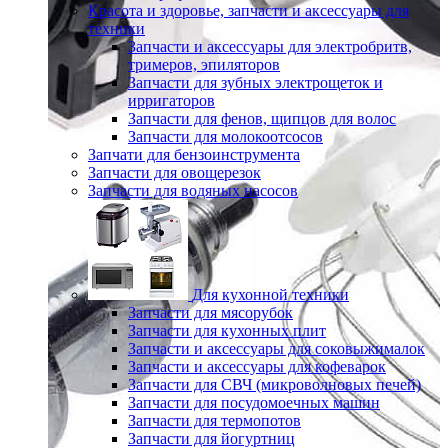
Красота и здоровье, запчасти и аксессуары для
техники
Запчасти и аксессуары для электробритв,
тримеров, эпиляторов
Запчасти для зубных электрощеток и
ирригаторов
Запчасти для фенов, щипцов для волос
Запчасти для молокоотсосов
Запчати для бензоинструмента
Запчасти для овощерезок
Запчасти для водяных насосов
Для кухонной техники
Запчасти для мясорубок
Запчасти для кухонных плит
Запчасти и аксессуары для соковыжималок
Запчасти и аксессуары для кофеварок
Запчасти для СВЧ (микроволновых печей)
Запчасти для посудомоечных машин
Запчасти для термопотов
Запчасти для йогуртниц