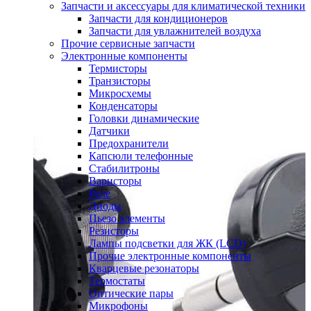
Запчасти и аксессуары для климатической техники
Запчасти для кондиционеров
Запчасти для увлажнителей воздуха
Прочие сервисные запчасти
Электронные компоненты
Термисторы
Транзисторы
Микросхемы
Конденсаторы
Головки динамические
Датчики
Предохранители
Капсюли телефонные
Стабилитроны
Варисторы
Реле
Диоды
Пьезо элементы
Резисторы
Лампы подсветки для ЖК (LCD)
Прочие электронные компоненты
Кварцевые резонаторы
Термостаты
Оптические пары
Микрофоны