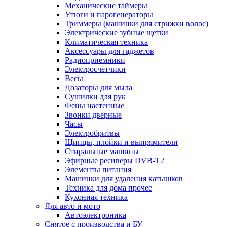
Механические таймеры
Утюги и парогенераторы
Триммеры (машинки для стрижки волос)
Электрические зубные щетки
Климатическая техника
Аксессуары для гаджетов
Радиоприемники
Электросчетчики
Весы
Дозаторы для мыла
Сушилки для рук
Фены настенные
Звонки дверные
Часы
Электробритвы
Щипцы, плойки и выпрямители
Стиральные машины
Эфирные ресиверы DVB-T2
Элементы питания
Машинки для удаления катышков
Техника для дома прочее
Кухонная техника
Для авто и мото
Автоэлектроника
Снятое с производства и БУ