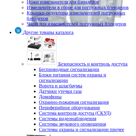
Ножи измельчителя для блендеров
Измельчители в сборе для погружных блендеров
Крышки-редукторы измельчителей погружных
блендеров
Чаши для измельчителей погружных блендеров
Другие товары каталога
Безопасность и контроль доступа
Беспроводные сигнализации
Блоки питания систем охраны и
сигнализации
Ворота и шлагбаумы
Датчики утечки газа
Домофоны
Охранно-пожарная сигнализация
Периферийное оборудование
Система контроля доступа (СКУД)
Системы видеонаблюдения
Системы звукового оповещения
Системы охраны и сигнализации прочее