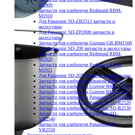
M1909
Запчасти для хлебопечи Redmond RBM-
M1910
Для Panasonic SD-ZB2512 запчасти и
аксессуары
Для Panasonic SD-ZP2000 запчасти и
аксессуары
Запчасти для хлебопечи Gurman GR-BM1500
Для Panasonic SD-200 запчасти и аксессуары
Запчасти для хлебопечи Redmond RBM-
M1920
Запчасти для хлебопечи Redmond RBM-
M1921
Для Panasonic SD-207 запчасти и аксессуары
Запчасти для хлебопечи Binatone BM202
Запчасти для хлебопечи Gorenje BM1210BK
Запчасти для хлебопечи Gorenje BM910WII
Запчасти для хлебопечи Panasonic SD-B2510
Запчасти для хлебопечи Panasonic SD-R2520
Запчасти для хлебопечи Panasonic SD-R2530
Запчасти для хлебопечи Panasonic SD-
YR2540
Запчасти для хлебопечи Panasonic SD-
YR2550