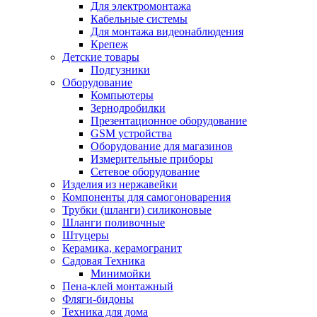
Для электромонтажа
Кабельные системы
Для монтажа видеонаблюдения
Крепеж
Детские товары
Подгузники
Оборудование
Компьютеры
Зернодробилки
Презентационное оборудование
GSM устройства
Оборудование для магазинов
Измерительные приборы
Сетевое оборудование
Изделия из нержавейки
Компоненты для самогоноварения
Трубки (шланги) силиконовые
Шланги поливочные
Штуцеры
Керамика, керамогранит
Садовая Техника
Минимойки
Пена-клей монтажный
Фляги-бидоны
Техника для дома