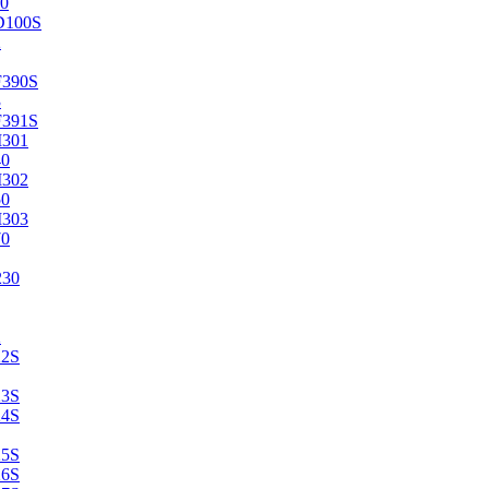
0
D100S
2
F390S
3
F391S
M301
40
M302
50
M303
70
230
2
22S
23S
24S
25S
26S