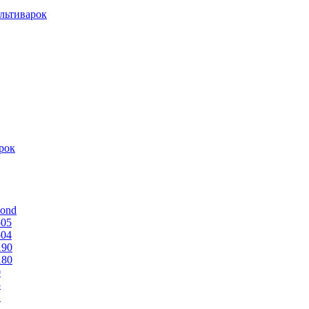
льтиварок
рок
mond
505
504
190
180
0
5
1