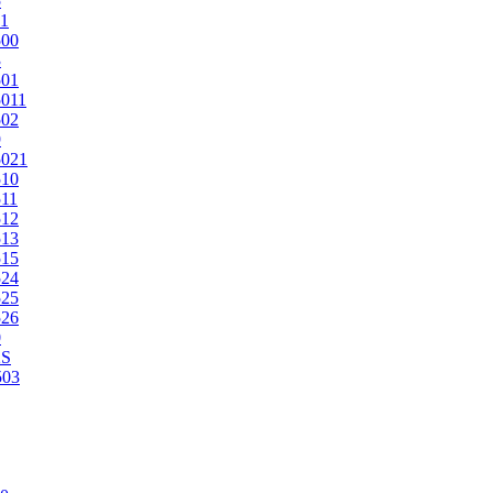
5
1
500
3
501
011
502
9
5021
510
11
512
513
515
524
525
526
0
2S
503