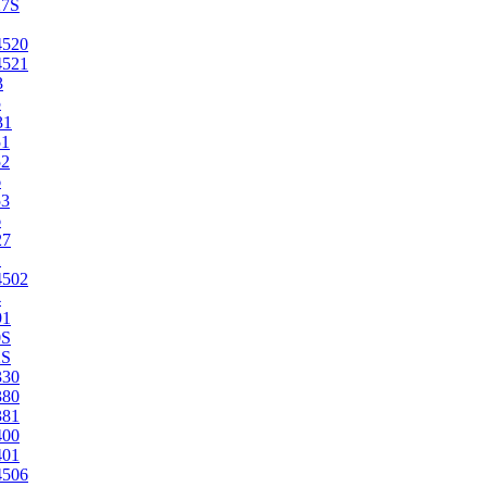
27S
4520
4521
3
5
31
51
52
6
53
6
27
1
4502
4
91
0S
2S
330
380
381
400
401
4506