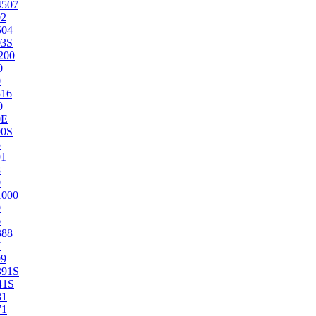
4507
02
504
03S
200
0
0
516
0
0E
00S
5
91
8
0
1000
0
6
388
7
99
391S
41S
31
71