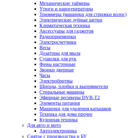
Механические таймеры
Утюги и парогенераторы
Триммеры (машинки для стрижки волос)
Электрические зубные щетки
Климатическая техника
Аксессуары для гаджетов
Радиоприемники
Электросчетчики
Весы
Дозаторы для мыла
Сушилки для рук
Фены настенные
Звонки дверные
Часы
Электробритвы
Щипцы, плойки и выпрямители
Стиральные машины
Эфирные ресиверы DVB-T2
Элементы питания
Машинки для удаления катышков
Техника для дома прочее
Кухонная техника
Для авто и мото
Автоэлектроника
Снятое с производства и БУ