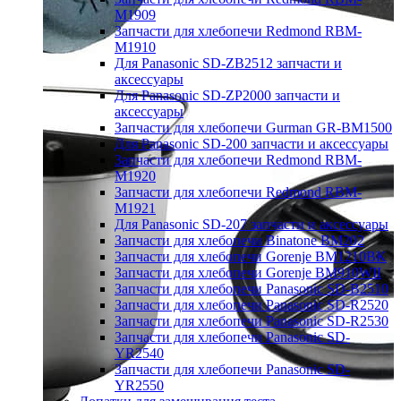
M1909
Запчасти для хлебопечи Redmond RBM-
M1910
Для Panasonic SD-ZB2512 запчасти и
аксессуары
Для Panasonic SD-ZP2000 запчасти и
аксессуары
Запчасти для хлебопечи Gurman GR-BM1500
Для Panasonic SD-200 запчасти и аксессуары
Запчасти для хлебопечи Redmond RBM-
M1920
Запчасти для хлебопечи Redmond RBM-
M1921
Для Panasonic SD-207 запчасти и аксессуары
Запчасти для хлебопечи Binatone BM202
Запчасти для хлебопечи Gorenje BM1210BK
Запчасти для хлебопечи Gorenje BM910WII
Запчасти для хлебопечи Panasonic SD-B2510
Запчасти для хлебопечи Panasonic SD-R2520
Запчасти для хлебопечи Panasonic SD-R2530
Запчасти для хлебопечи Panasonic SD-
YR2540
Запчасти для хлебопечи Panasonic SD-
YR2550