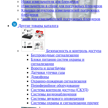
Ножи измельчителя для блендеров
Измельчители в сборе для погружных блендеров
Крышки-редукторы измельчителей погружных
блендеров
Чаши для измельчителей погружных блендеров
Другие товары каталога
Безопасность и контроль доступа
Беспроводные сигнализации
Блоки питания систем охраны и
сигнализации
Ворота и шлагбаумы
Датчики утечки газа
Домофоны
Охранно-пожарная сигнализация
Периферийное оборудование
Система контроля доступа (СКУД)
Системы видеонаблюдения
Системы звукового оповещения
Системы охраны и сигнализации прочее