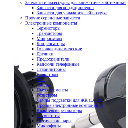
Запчасти и аксессуары для климатической техники
Запчасти для кондиционеров
Запчасти для увлажнителей воздуха
Прочие сервисные запчасти
Электронные компоненты
Термисторы
Транзисторы
Микросхемы
Конденсаторы
Головки динамические
Датчики
Предохранители
Капсюли телефонные
Стабилитроны
Варисторы
Реле
Диоды
Пьезо элементы
Резисторы
Лампы подсветки для ЖК (LCD)
Прочие электронные компоненты
Кварцевые резонаторы
Термостаты
Оптические пары
Микрофоны