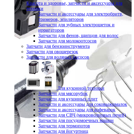
Красота и здоровье, запчасти и аксессуары для
техники
Запчасти и аксессуары для электробритв,
тримеров, эпиляторов
Запчасти для зубных электрощеток и
ирригаторов
Запчасти для фенов, щипцов для волос
Запчасти для молокоотсосов
Запчати для бензоинструмента
Запчасти для овощерезок
Запчасти для водяных насосов
Для кухонной техники
Запчасти для мясорубок
Запчасти для кухонных плит
Запчасти и аксессуары для соковыжималок
Запчасти и аксессуары для кофеварок
Запчасти для СВЧ (микроволновых печей)
Запчасти для посудомоечных машин
Запчасти для термопотов
Запчасти для йогуртниц