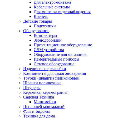
Для электромонтажа
Кабельные системы
Для монтажа видеонаблюдения
Крепеж
Детские товары
Подгузники
Оборудование
Компьютеры
Зернодробилки
Презентационное оборудование
GSM устройства
Оборудование для магазинов
Измерительные приборы
Сетевое оборудование
Изделия из нержавейки
Компоненты для самогоноварения
Трубки (шланги) силиконовые
Шланги поливочные
Штуцеры
Керамика, керамогранит
Садовая Техника
Минимойки
Пена-клей монтажный
Фляги-бидоны
Техника для дома