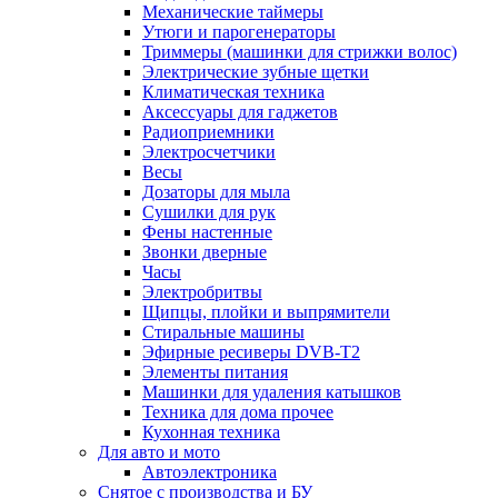
Механические таймеры
Утюги и парогенераторы
Триммеры (машинки для стрижки волос)
Электрические зубные щетки
Климатическая техника
Аксессуары для гаджетов
Радиоприемники
Электросчетчики
Весы
Дозаторы для мыла
Сушилки для рук
Фены настенные
Звонки дверные
Часы
Электробритвы
Щипцы, плойки и выпрямители
Стиральные машины
Эфирные ресиверы DVB-T2
Элементы питания
Машинки для удаления катышков
Техника для дома прочее
Кухонная техника
Для авто и мото
Автоэлектроника
Снятое с производства и БУ