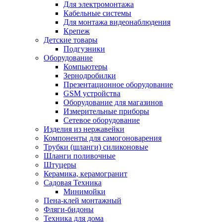
Для электромонтажа
Кабельные системы
Для монтажа видеонаблюдения
Крепеж
Детские товары
Подгузники
Оборудование
Компьютеры
Зернодробилки
Презентационное оборудование
GSM устройства
Оборудование для магазинов
Измерительные приборы
Сетевое оборудование
Изделия из нержавейки
Компоненты для самогоноварения
Трубки (шланги) силиконовые
Шланги поливочные
Штуцеры
Керамика, керамогранит
Садовая Техника
Минимойки
Пена-клей монтажный
Фляги-бидоны
Техника для дома