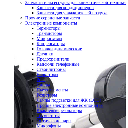
Запчасти и аксессуары для климатической техники
Запчасти для кондиционеров
Запчасти для увлажнителей воздуха
Прочие сервисные запчасти
Электронные компоненты
Термисторы
Транзисторы
Микросхемы
Конденсаторы
Головки динамические
Датчики
Предохранители
Капсюли телефонные
Стабилитроны
Варисторы
Реле
Диоды
Пьезо элементы
Резисторы
Лампы подсветки для ЖК (LCD)
Прочие электронные компоненты
Кварцевые резонаторы
Термостаты
Оптические пары
Микрофоны