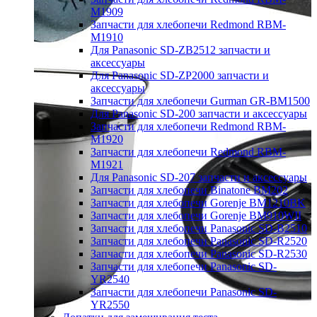
M1909
Запчасти для хлебопечи Redmond RBM-
M1910
Для Panasonic SD-ZB2512 запчасти и
аксессуары
Для Panasonic SD-ZP2000 запчасти и
аксессуары
Запчасти для хлебопечи Gurman GR-BM1500
Для Panasonic SD-200 запчасти и аксессуары
Запчасти для хлебопечи Redmond RBM-
M1920
Запчасти для хлебопечи Redmond RBM-
M1921
Для Panasonic SD-207 запчасти и аксессуары
Запчасти для хлебопечи Binatone BM202
Запчасти для хлебопечи Gorenje BM1210BK
Запчасти для хлебопечи Gorenje BM910WII
Запчасти для хлебопечи Panasonic SD-B2510
Запчасти для хлебопечи Panasonic SD-R2520
Запчасти для хлебопечи Panasonic SD-R2530
Запчасти для хлебопечи Panasonic SD-
YR2540
Запчасти для хлебопечи Panasonic SD-
YR2550