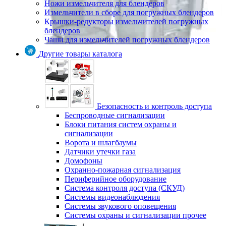
Ножи измельчителя для блендеров
Измельчители в сборе для погружных блендеров
Крышки-редукторы измельчителей погружных
блендеров
Чаши для измельчителей погружных блендеров
Другие товары каталога
Безопасность и контроль доступа
Беспроводные сигнализации
Блоки питания систем охраны и
сигнализации
Ворота и шлагбаумы
Датчики утечки газа
Домофоны
Охранно-пожарная сигнализация
Периферийное оборудование
Система контроля доступа (СКУД)
Системы видеонаблюдения
Системы звукового оповещения
Системы охраны и сигнализации прочее