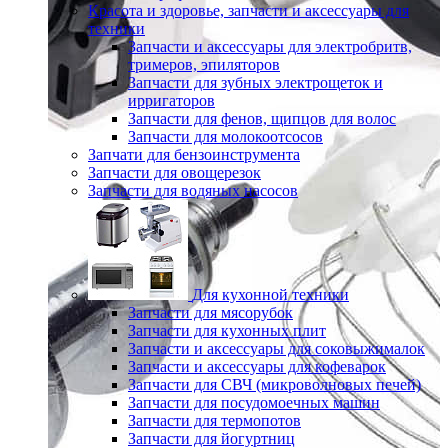
Красота и здоровье, запчасти и аксессуары для
техники
Запчасти и аксессуары для электробритв,
тримеров, эпиляторов
Запчасти для зубных электрощеток и
ирригаторов
Запчасти для фенов, щипцов для волос
Запчасти для молокоотсосов
Запчати для бензоинструмента
Запчасти для овощерезок
Запчасти для водяных насосов
Для кухонной техники
Запчасти для мясорубок
Запчасти для кухонных плит
Запчасти и аксессуары для соковыжималок
Запчасти и аксессуары для кофеварок
Запчасти для СВЧ (микроволновых печей)
Запчасти для посудомоечных машин
Запчасти для термопотов
Запчасти для йогуртниц