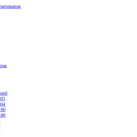
льтиварок
рок
mond
505
504
190
180
0
5
1