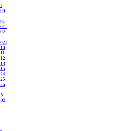
5
1
500
3
501
011
502
9
5021
510
11
512
513
515
524
525
526
0
2S
503