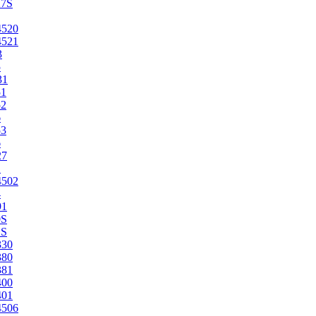
27S
4520
4521
3
5
31
51
52
6
53
6
27
1
4502
4
91
0S
2S
330
380
381
400
401
4506