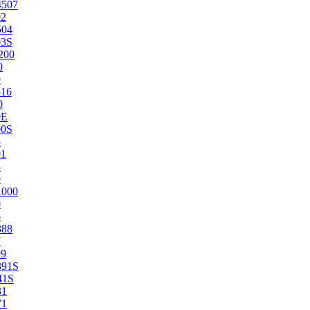
4507
02
504
03S
200
0
0
516
0
0E
00S
5
91
8
0
1000
0
6
388
7
99
391S
41S
31
71