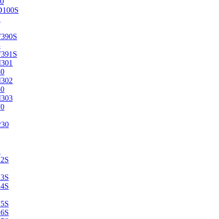
0
D100S
2
F390S
3
F391S
M301
40
M302
50
M303
70
230
2
22S
23S
24S
25S
26S