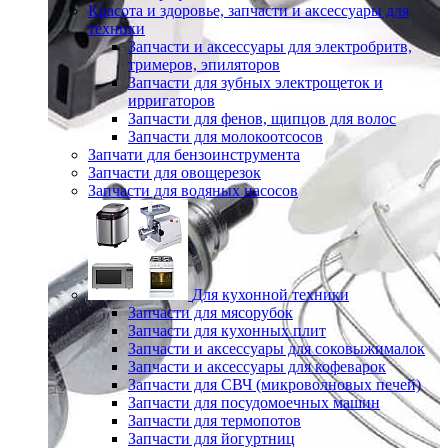
Красота и здоровье, запчасти и аксессуары для
техники
Запчасти и аксессуары для электробритв,
тримеров, эпиляторов
Запчасти для зубных электрощеток и
ирригаторов
Запчасти для фенов, щипцов для волос
Запчасти для молокоотсосов
Запчати для бензоинструмента
Запчасти для овощерезок
Запчасти для водяных насосов
Для кухонной техники
Запчасти для мясорубок
Запчасти для кухонных плит
Запчасти и аксессуары для соковыжималок
Запчасти и аксессуары для кофеварок
Запчасти для СВЧ (микроволновых печей)
Запчасти для посудомоечных машин
Запчасти для термопотов
Запчасти для йогуртниц