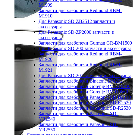
M1909
Запчасти для хлебопечи Redmond RBM-
M1910
Для Panasonic SD-ZB2512 запчасти и
аксессуары
Для Panasonic SD-ZP2000 запчасти и
аксессуары
Запчасти для хлебопечи Gurman GR-BM1500
Для Panasonic SD-200 запчасти и аксессуары
Запчасти для хлебопечи Redmond RBM-
M1920
Запчасти для хлебопечи Redmond RBM-
M1921
Для Panasonic SD-207 запчасти и аксессуары
Запчасти для хлебопечи Binatone BM202
Запчасти для хлебопечи Gorenje BM1210BK
Запчасти для хлебопечи Gorenje BM910WII
Запчасти для хлебопечи Panasonic SD-B2510
Запчасти для хлебопечи Panasonic SD-R2520
Запчасти для хлебопечи Panasonic SD-R2530
Запчасти для хлебопечи Panasonic SD-
YR2540
Запчасти для хлебопечи Panasonic SD-
YR2550