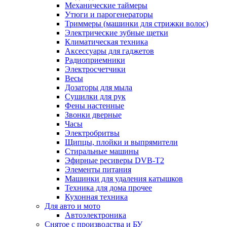
Механические таймеры
Утюги и парогенераторы
Триммеры (машинки для стрижки волос)
Электрические зубные щетки
Климатическая техника
Аксессуары для гаджетов
Радиоприемники
Электросчетчики
Весы
Дозаторы для мыла
Сушилки для рук
Фены настенные
Звонки дверные
Часы
Электробритвы
Щипцы, плойки и выпрямители
Стиральные машины
Эфирные ресиверы DVB-T2
Элементы питания
Машинки для удаления катышков
Техника для дома прочее
Кухонная техника
Для авто и мото
Автоэлектроника
Снятое с производства и БУ