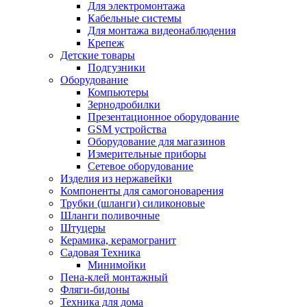
Для электромонтажа
Кабельные системы
Для монтажа видеонаблюдения
Крепеж
Детские товары
Подгузники
Оборудование
Компьютеры
Зернодробилки
Презентационное оборудование
GSM устройства
Оборудование для магазинов
Измерительные приборы
Сетевое оборудование
Изделия из нержавейки
Компоненты для самогоноварения
Трубки (шланги) силиконовые
Шланги поливочные
Штуцеры
Керамика, керамогранит
Садовая Техника
Минимойки
Пена-клей монтажный
Фляги-бидоны
Техника для дома