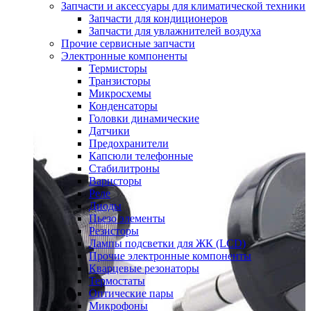
Запчасти и аксессуары для климатической техники
Запчасти для кондиционеров
Запчасти для увлажнителей воздуха
Прочие сервисные запчасти
Электронные компоненты
Термисторы
Транзисторы
Микросхемы
Конденсаторы
Головки динамические
Датчики
Предохранители
Капсюли телефонные
Стабилитроны
Варисторы
Реле
Диоды
Пьезо элементы
Резисторы
Лампы подсветки для ЖК (LCD)
Прочие электронные компоненты
Кварцевые резонаторы
Термостаты
Оптические пары
Микрофоны