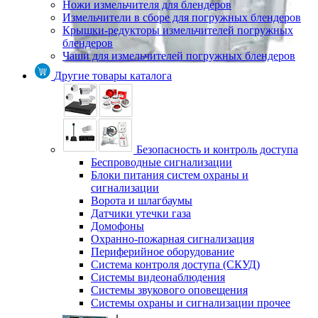
Ножи измельчителя для блендеров
Измельчители в сборе для погружных блендеров
Крышки-редукторы измельчителей погружных
блендеров
Чаши для измельчителей погружных блендеров
Другие товары каталога
Безопасность и контроль доступа
Беспроводные сигнализации
Блоки питания систем охраны и
сигнализации
Ворота и шлагбаумы
Датчики утечки газа
Домофоны
Охранно-пожарная сигнализация
Периферийное оборудование
Система контроля доступа (СКУД)
Системы видеонаблюдения
Системы звукового оповещения
Системы охраны и сигнализации прочее