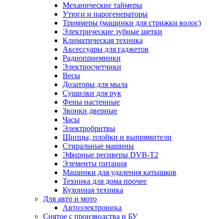
Механические таймеры
Утюги и парогенераторы
Триммеры (машинки для стрижки волос)
Электрические зубные щетки
Климатическая техника
Аксессуары для гаджетов
Радиоприемники
Электросчетчики
Весы
Дозаторы для мыла
Сушилки для рук
Фены настенные
Звонки дверные
Часы
Электробритвы
Щипцы, плойки и выпрямители
Стиральные машины
Эфирные ресиверы DVB-T2
Элементы питания
Машинки для удаления катышков
Техника для дома прочее
Кухонная техника
Для авто и мото
Автоэлектроника
Снятое с производства и БУ