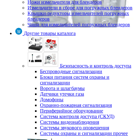
Ножи измельчителя для блендеров
Измельчители в сборе для погружных блендеров
Крышки-редукторы измельчителей погружных
блендеров
Чаши для измельчителей погружных блендеров
Другие товары каталога
Безопасность и контроль доступа
Беспроводные сигнализации
Блоки питания систем охраны и
сигнализации
Ворота и шлагбаумы
Датчики утечки газа
Домофоны
Охранно-пожарная сигнализация
Периферийное оборудование
Система контроля доступа (СКУД)
Системы видеонаблюдения
Системы звукового оповещения
Системы охраны и сигнализации прочее