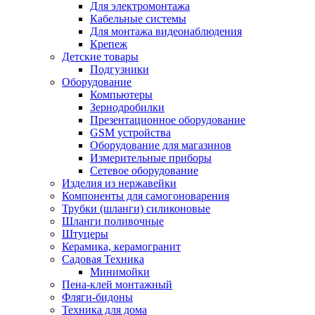
Для электромонтажа
Кабельные системы
Для монтажа видеонаблюдения
Крепеж
Детские товары
Подгузники
Оборудование
Компьютеры
Зернодробилки
Презентационное оборудование
GSM устройства
Оборудование для магазинов
Измерительные приборы
Сетевое оборудование
Изделия из нержавейки
Компоненты для самогоноварения
Трубки (шланги) силиконовые
Шланги поливочные
Штуцеры
Керамика, керамогранит
Садовая Техника
Минимойки
Пена-клей монтажный
Фляги-бидоны
Техника для дома