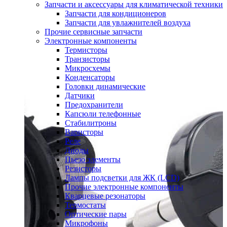
Запчасти и аксессуары для климатической техники
Запчасти для кондиционеров
Запчасти для увлажнителей воздуха
Прочие сервисные запчасти
Электронные компоненты
Термисторы
Транзисторы
Микросхемы
Конденсаторы
Головки динамические
Датчики
Предохранители
Капсюли телефонные
Стабилитроны
Варисторы
Реле
Диоды
Пьезо элементы
Резисторы
Лампы подсветки для ЖК (LCD)
Прочие электронные компоненты
Кварцевые резонаторы
Термостаты
Оптические пары
Микрофоны