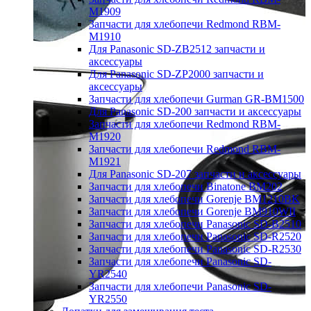
M1909
Запчасти для хлебопечи Redmond RBM-
M1910
Для Panasonic SD-ZB2512 запчасти и
аксессуары
Для Panasonic SD-ZP2000 запчасти и
аксессуары
Запчасти для хлебопечи Gurman GR-BM1500
Для Panasonic SD-200 запчасти и аксессуары
Запчасти для хлебопечи Redmond RBM-
M1920
Запчасти для хлебопечи Redmond RBM-
M1921
Для Panasonic SD-207 запчасти и аксессуары
Запчасти для хлебопечи Binatone BM202
Запчасти для хлебопечи Gorenje BM1210BK
Запчасти для хлебопечи Gorenje BM910WII
Запчасти для хлебопечи Panasonic SD-B2510
Запчасти для хлебопечи Panasonic SD-R2520
Запчасти для хлебопечи Panasonic SD-R2530
Запчасти для хлебопечи Panasonic SD-
YR2540
Запчасти для хлебопечи Panasonic SD-
YR2550