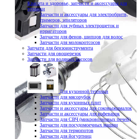
Красота и здоровье, запчасти и аксессуары для
техники
Запчасти и аксессуары для электробритв,
тримеров, эпиляторов
Запчасти для зубных электрощеток и
ирригаторов
Запчасти для фенов, щипцов для волос
Запчасти для молокоотсосов
Запчати для бензоинструмента
Запчасти для овощерезок
Запчасти для водяных насосов
Для кухонной техники
Запчасти для мясорубок
Запчасти для кухонных плит
Запчасти и аксессуары для соковыжималок
Запчасти и аксессуары для кофеварок
Запчасти для СВЧ (микроволновых печей)
Запчасти для посудомоечных машин
Запчасти для термопотов
Запчасти для йогуртниц