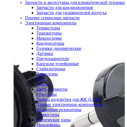
Запчасти и аксессуары для климатической техники
Запчасти для кондиционеров
Запчасти для увлажнителей воздуха
Прочие сервисные запчасти
Электронные компоненты
Термисторы
Транзисторы
Микросхемы
Конденсаторы
Головки динамические
Датчики
Предохранители
Капсюли телефонные
Стабилитроны
Варисторы
Реле
Диоды
Пьезо элементы
Резисторы
Лампы подсветки для ЖК (LCD)
Прочие электронные компоненты
Кварцевые резонаторы
Термостаты
Оптические пары
Микрофоны