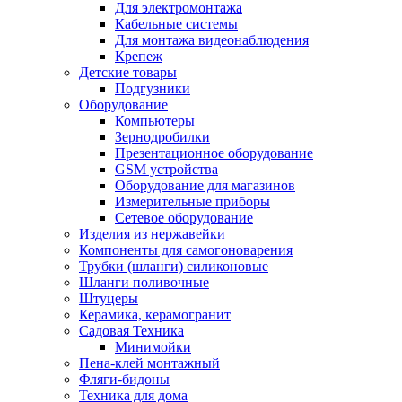
Для электромонтажа
Кабельные системы
Для монтажа видеонаблюдения
Крепеж
Детские товары
Подгузники
Оборудование
Компьютеры
Зернодробилки
Презентационное оборудование
GSM устройства
Оборудование для магазинов
Измерительные приборы
Сетевое оборудование
Изделия из нержавейки
Компоненты для самогоноварения
Трубки (шланги) силиконовые
Шланги поливочные
Штуцеры
Керамика, керамогранит
Садовая Техника
Минимойки
Пена-клей монтажный
Фляги-бидоны
Техника для дома