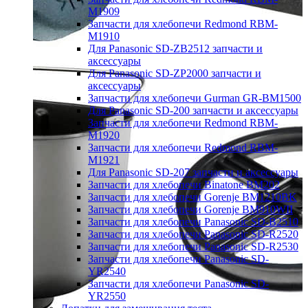
M1909
Запчасти для хлебопечи Redmond RBM-
M1910
Для Panasonic SD-ZB2512 запчасти и
аксессуары
Для Panasonic SD-ZP2000 запчасти и
аксессуары
Запчасти для хлебопечи Gurman GR-BM1500
Для Panasonic SD-200 запчасти и аксессуары
Запчасти для хлебопечи Redmond RBM-
M1920
Запчасти для хлебопечи Redmond RBM-
M1921
Для Panasonic SD-207 запчасти и аксессуары
Запчасти для хлебопечи Binatone BM202
Запчасти для хлебопечи Gorenje BM1210BK
Запчасти для хлебопечи Gorenje BM910WII
Запчасти для хлебопечи Panasonic SD-B2510
Запчасти для хлебопечи Panasonic SD-R2520
Запчасти для хлебопечи Panasonic SD-R2530
Запчасти для хлебопечи Panasonic SD-
YR2540
Запчасти для хлебопечи Panasonic SD-
YR2550