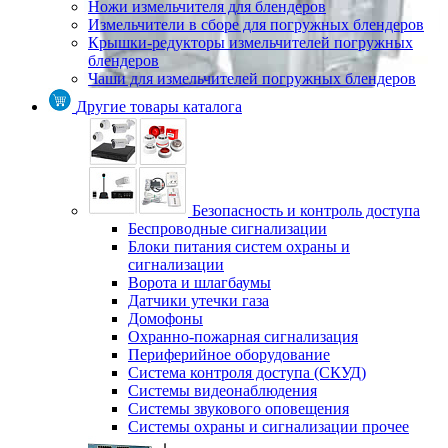
Ножи измельчителя для блендеров
Измельчители в сборе для погружных блендеров
Крышки-редукторы измельчителей погружных
блендеров
Чаши для измельчителей погружных блендеров
Другие товары каталога
Безопасность и контроль доступа
Беспроводные сигнализации
Блоки питания систем охраны и
сигнализации
Ворота и шлагбаумы
Датчики утечки газа
Домофоны
Охранно-пожарная сигнализация
Периферийное оборудование
Система контроля доступа (СКУД)
Системы видеонаблюдения
Системы звукового оповещения
Системы охраны и сигнализации прочее