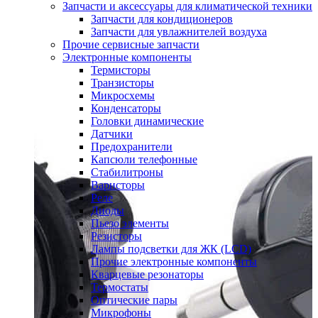
Запчасти и аксессуары для климатической техники
Запчасти для кондиционеров
Запчасти для увлажнителей воздуха
Прочие сервисные запчасти
Электронные компоненты
Термисторы
Транзисторы
Микросхемы
Конденсаторы
Головки динамические
Датчики
Предохранители
Капсюли телефонные
Стабилитроны
Варисторы
Реле
Диоды
Пьезо элементы
Резисторы
Лампы подсветки для ЖК (LCD)
Прочие электронные компоненты
Кварцевые резонаторы
Термостаты
Оптические пары
Микрофоны