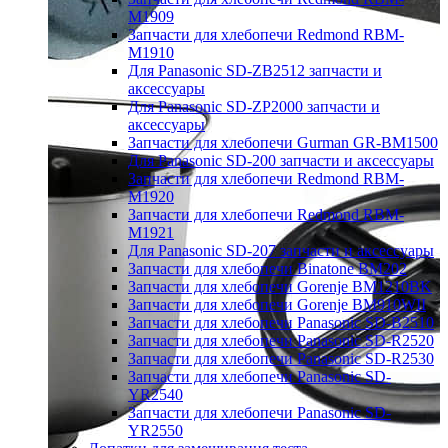
M1909
Запчасти для хлебопечи Redmond RBM-
M1910
Для Panasonic SD-ZB2512 запчасти и
аксессуары
Для Panasonic SD-ZP2000 запчасти и
аксессуары
Запчасти для хлебопечи Gurman GR-BM1500
Для Panasonic SD-200 запчасти и аксессуары
Запчасти для хлебопечи Redmond RBM-
M1920
Запчасти для хлебопечи Redmond RBM-
M1921
Для Panasonic SD-207 запчасти и аксессуары
Запчасти для хлебопечи Binatone BM202
Запчасти для хлебопечи Gorenje BM1210BK
Запчасти для хлебопечи Gorenje BM910WII
Запчасти для хлебопечи Panasonic SD-B2510
Запчасти для хлебопечи Panasonic SD-R2520
Запчасти для хлебопечи Panasonic SD-R2530
Запчасти для хлебопечи Panasonic SD-
YR2540
Запчасти для хлебопечи Panasonic SD-
YR2550