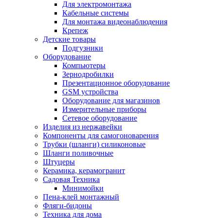
Для электромонтажа
Кабельные системы
Для монтажа видеонаблюдения
Крепеж
Детские товары
Подгузники
Оборудование
Компьютеры
Зернодробилки
Презентационное оборудование
GSM устройства
Оборудование для магазинов
Измерительные приборы
Сетевое оборудование
Изделия из нержавейки
Компоненты для самогоноварения
Трубки (шланги) силиконовые
Шланги поливочные
Штуцеры
Керамика, керамогранит
Садовая Техника
Минимойки
Пена-клей монтажный
Фляги-бидоны
Техника для дома