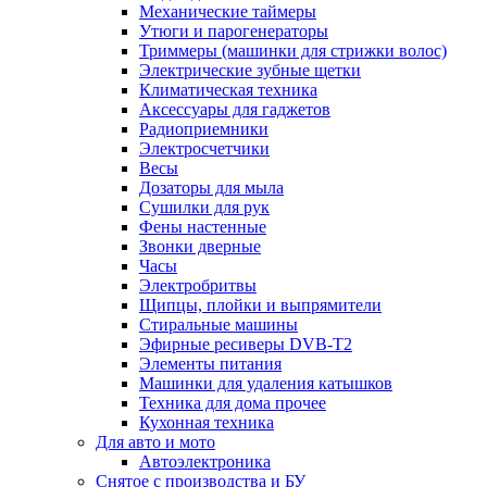
Механические таймеры
Утюги и парогенераторы
Триммеры (машинки для стрижки волос)
Электрические зубные щетки
Климатическая техника
Аксессуары для гаджетов
Радиоприемники
Электросчетчики
Весы
Дозаторы для мыла
Сушилки для рук
Фены настенные
Звонки дверные
Часы
Электробритвы
Щипцы, плойки и выпрямители
Стиральные машины
Эфирные ресиверы DVB-T2
Элементы питания
Машинки для удаления катышков
Техника для дома прочее
Кухонная техника
Для авто и мото
Автоэлектроника
Снятое с производства и БУ