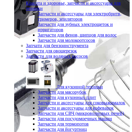
Красота и здоровье, запчасти и аксессуары для
техники
Запчасти и аксессуары для электробритв,
тримеров, эпиляторов
Запчасти для зубных электрощеток и
ирригаторов
Запчасти для фенов, щипцов для волос
Запчасти для молокоотсосов
Запчати для бензоинструмента
Запчасти для овощерезок
Запчасти для водяных насосов
Для кухонной техники
Запчасти для мясорубок
Запчасти для кухонных плит
Запчасти и аксессуары для соковыжималок
Запчасти и аксессуары для кофеварок
Запчасти для СВЧ (микроволновых печей)
Запчасти для посудомоечных машин
Запчасти для термопотов
Запчасти для йогуртниц