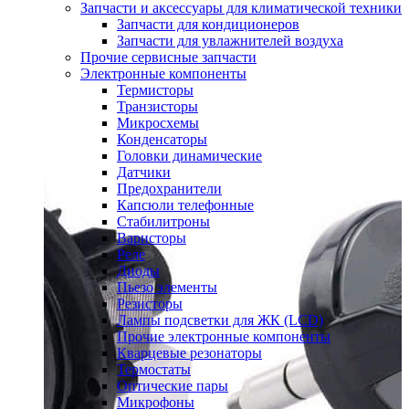
Запчасти и аксессуары для климатической техники
Запчасти для кондиционеров
Запчасти для увлажнителей воздуха
Прочие сервисные запчасти
Электронные компоненты
Термисторы
Транзисторы
Микросхемы
Конденсаторы
Головки динамические
Датчики
Предохранители
Капсюли телефонные
Стабилитроны
Варисторы
Реле
Диоды
Пьезо элементы
Резисторы
Лампы подсветки для ЖК (LCD)
Прочие электронные компоненты
Кварцевые резонаторы
Термостаты
Оптические пары
Микрофоны