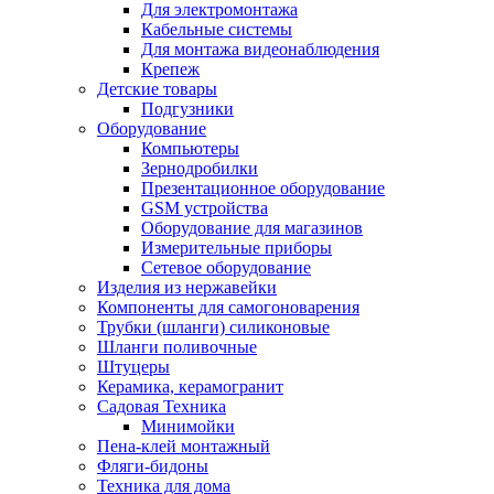
Для электромонтажа
Кабельные системы
Для монтажа видеонаблюдения
Крепеж
Детские товары
Подгузники
Оборудование
Компьютеры
Зернодробилки
Презентационное оборудование
GSM устройства
Оборудование для магазинов
Измерительные приборы
Сетевое оборудование
Изделия из нержавейки
Компоненты для самогоноварения
Трубки (шланги) силиконовые
Шланги поливочные
Штуцеры
Керамика, керамогранит
Садовая Техника
Минимойки
Пена-клей монтажный
Фляги-бидоны
Техника для дома