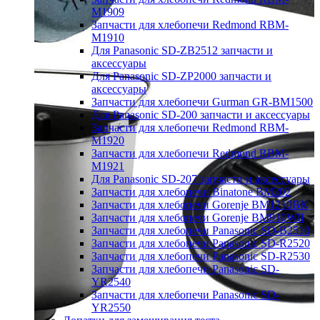
M1909
Запчасти для хлебопечи Redmond RBM-
M1910
Для Panasonic SD-ZB2512 запчасти и
аксессуары
Для Panasonic SD-ZP2000 запчасти и
аксессуары
Запчасти для хлебопечи Gurman GR-BM1500
Для Panasonic SD-200 запчасти и аксессуары
Запчасти для хлебопечи Redmond RBM-
M1920
Запчасти для хлебопечи Redmond RBM-
M1921
Для Panasonic SD-207 запчасти и аксессуары
Запчасти для хлебопечи Binatone BM202
Запчасти для хлебопечи Gorenje BM1210BK
Запчасти для хлебопечи Gorenje BM910WII
Запчасти для хлебопечи Panasonic SD-B2510
Запчасти для хлебопечи Panasonic SD-R2520
Запчасти для хлебопечи Panasonic SD-R2530
Запчасти для хлебопечи Panasonic SD-
YR2540
Запчасти для хлебопечи Panasonic SD-
YR2550