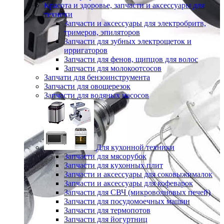
Красота и здоровье, запчасти и аксессуары для
техники
Запчасти и аксессуары для электробритв,
тримеров, эпиляторов
Запчасти для зубных электрощеток и
ирригаторов
Запчасти для фенов, щипцов для волос
Запчасти для молокоотсосов
Запчати для бензоинструмента
Запчасти для овощерезок
Запчасти для водяных насосов
Для кухонной техники
Запчасти для мясорубок
Запчасти для кухонных плит
Запчасти и аксессуары для соковыжималок
Запчасти и аксессуары для кофеварок
Запчасти для СВЧ (микроволновых печей)
Запчасти для посудомоечных машин
Запчасти для термопотов
Запчасти для йогуртниц