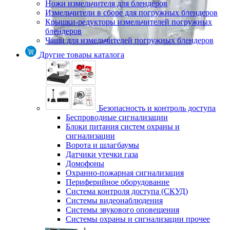
Ножи измельчителя для блендеров
Измельчители в сборе для погружных блендеров
Крышки-редукторы измельчителей погружных
блендеров
Чаши для измельчителей погружных блендеров
Другие товары каталога
Безопасность и контроль доступа
Беспроводные сигнализации
Блоки питания систем охраны и
сигнализации
Ворота и шлагбаумы
Датчики утечки газа
Домофоны
Охранно-пожарная сигнализация
Периферийное оборудование
Система контроля доступа (СКУД)
Системы видеонаблюдения
Системы звукового оповещения
Системы охраны и сигнализации прочее