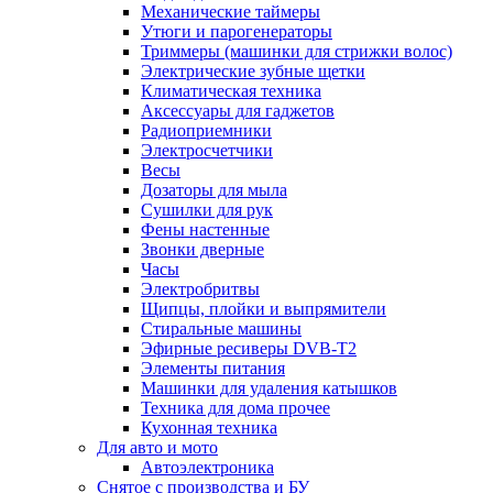
Механические таймеры
Утюги и парогенераторы
Триммеры (машинки для стрижки волос)
Электрические зубные щетки
Климатическая техника
Аксессуары для гаджетов
Радиоприемники
Электросчетчики
Весы
Дозаторы для мыла
Сушилки для рук
Фены настенные
Звонки дверные
Часы
Электробритвы
Щипцы, плойки и выпрямители
Стиральные машины
Эфирные ресиверы DVB-T2
Элементы питания
Машинки для удаления катышков
Техника для дома прочее
Кухонная техника
Для авто и мото
Автоэлектроника
Снятое с производства и БУ