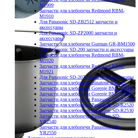
M1909
Запчасти для хлебопечи Redmond RBM-
M1910
Для Panasonic SD-ZB2512 запчасти и
аксессуары
Для Panasonic SD-ZP2000 запчасти и
аксессуары
Запчасти для хлебопечи Gurman GR-BM1500
Для Panasonic SD-200 запчасти и аксессуары
Запчасти для хлебопечи Redmond RBM-
M1920
Запчасти для хлебопечи Redmond RBM-
M1921
Для Panasonic SD-207 запчасти и аксессуары
Запчасти для хлебопечи Binatone BM202
Запчасти для хлебопечи Gorenje BM1210BK
Запчасти для хлебопечи Gorenje BM910WII
Запчасти для хлебопечи Panasonic SD-B2510
Запчасти для хлебопечи Panasonic SD-R2520
Запчасти для хлебопечи Panasonic SD-R2530
Запчасти для хлебопечи Panasonic SD-
YR2540
Запчасти для хлебопечи Panasonic SD-
YR2550