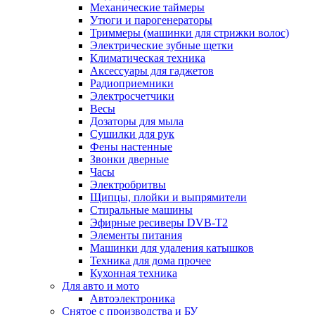
Механические таймеры
Утюги и парогенераторы
Триммеры (машинки для стрижки волос)
Электрические зубные щетки
Климатическая техника
Аксессуары для гаджетов
Радиоприемники
Электросчетчики
Весы
Дозаторы для мыла
Сушилки для рук
Фены настенные
Звонки дверные
Часы
Электробритвы
Щипцы, плойки и выпрямители
Стиральные машины
Эфирные ресиверы DVB-T2
Элементы питания
Машинки для удаления катышков
Техника для дома прочее
Кухонная техника
Для авто и мото
Автоэлектроника
Снятое с производства и БУ