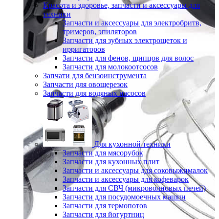
Красота и здоровье, запчасти и аксессуары для
техники
Запчасти и аксессуары для электробритв,
тримеров, эпиляторов
Запчасти для зубных электрощеток и
ирригаторов
Запчасти для фенов, щипцов для волос
Запчасти для молокоотсосов
Запчати для бензоинструмента
Запчасти для овощерезок
Запчасти для водяных насосов
Для кухонной техники
Запчасти для мясорубок
Запчасти для кухонных плит
Запчасти и аксессуары для соковыжималок
Запчасти и аксессуары для кофеварок
Запчасти для СВЧ (микроволновых печей)
Запчасти для посудомоечных машин
Запчасти для термопотов
Запчасти для йогуртниц