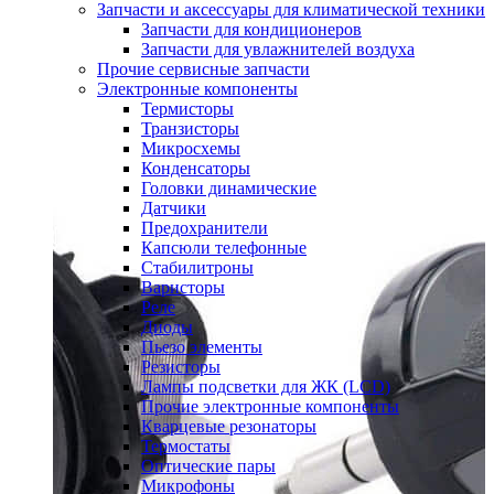
Запчасти и аксессуары для климатической техники
Запчасти для кондиционеров
Запчасти для увлажнителей воздуха
Прочие сервисные запчасти
Электронные компоненты
Термисторы
Транзисторы
Микросхемы
Конденсаторы
Головки динамические
Датчики
Предохранители
Капсюли телефонные
Стабилитроны
Варисторы
Реле
Диоды
Пьезо элементы
Резисторы
Лампы подсветки для ЖК (LCD)
Прочие электронные компоненты
Кварцевые резонаторы
Термостаты
Оптические пары
Микрофоны