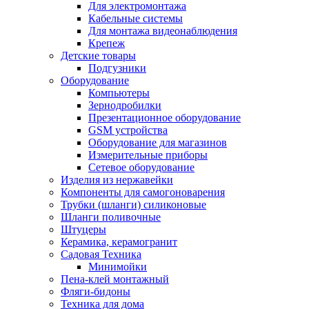
Для электромонтажа
Кабельные системы
Для монтажа видеонаблюдения
Крепеж
Детские товары
Подгузники
Оборудование
Компьютеры
Зернодробилки
Презентационное оборудование
GSM устройства
Оборудование для магазинов
Измерительные приборы
Сетевое оборудование
Изделия из нержавейки
Компоненты для самогоноварения
Трубки (шланги) силиконовые
Шланги поливочные
Штуцеры
Керамика, керамогранит
Садовая Техника
Минимойки
Пена-клей монтажный
Фляги-бидоны
Техника для дома