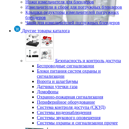
Ножи измельчителя для блендеров
Измельчители в сборе для погружных блендеров
Крышки-редукторы измельчителей погружных
блендеров
Чаши для измельчителей погружных блендеров
Другие товары каталога
Безопасность и контроль доступа
Беспроводные сигнализации
Блоки питания систем охраны и
сигнализации
Ворота и шлагбаумы
Датчики утечки газа
Домофоны
Охранно-пожарная сигнализация
Периферийное оборудование
Система контроля доступа (СКУД)
Системы видеонаблюдения
Системы звукового оповещения
Системы охраны и сигнализации прочее