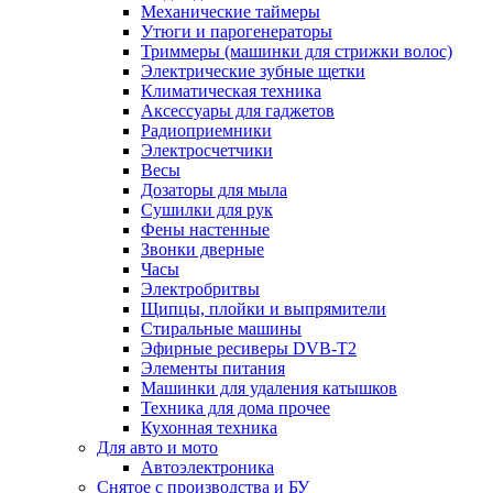
Механические таймеры
Утюги и парогенераторы
Триммеры (машинки для стрижки волос)
Электрические зубные щетки
Климатическая техника
Аксессуары для гаджетов
Радиоприемники
Электросчетчики
Весы
Дозаторы для мыла
Сушилки для рук
Фены настенные
Звонки дверные
Часы
Электробритвы
Щипцы, плойки и выпрямители
Стиральные машины
Эфирные ресиверы DVB-T2
Элементы питания
Машинки для удаления катышков
Техника для дома прочее
Кухонная техника
Для авто и мото
Автоэлектроника
Снятое с производства и БУ