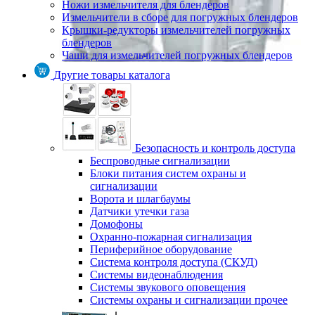
Ножи измельчителя для блендеров
Измельчители в сборе для погружных блендеров
Крышки-редукторы измельчителей погружных
блендеров
Чаши для измельчителей погружных блендеров
Другие товары каталога
Безопасность и контроль доступа
Беспроводные сигнализации
Блоки питания систем охраны и
сигнализации
Ворота и шлагбаумы
Датчики утечки газа
Домофоны
Охранно-пожарная сигнализация
Периферийное оборудование
Система контроля доступа (СКУД)
Системы видеонаблюдения
Системы звукового оповещения
Системы охраны и сигнализации прочее