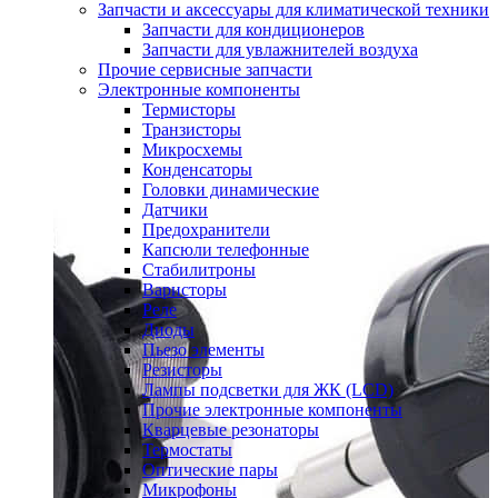
Запчасти и аксессуары для климатической техники
Запчасти для кондиционеров
Запчасти для увлажнителей воздуха
Прочие сервисные запчасти
Электронные компоненты
Термисторы
Транзисторы
Микросхемы
Конденсаторы
Головки динамические
Датчики
Предохранители
Капсюли телефонные
Стабилитроны
Варисторы
Реле
Диоды
Пьезо элементы
Резисторы
Лампы подсветки для ЖК (LCD)
Прочие электронные компоненты
Кварцевые резонаторы
Термостаты
Оптические пары
Микрофоны