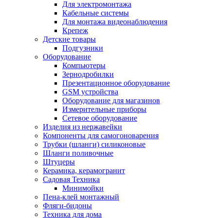
Для электромонтажа
Кабельные системы
Для монтажа видеонаблюдения
Крепеж
Детские товары
Подгузники
Оборудование
Компьютеры
Зернодробилки
Презентационное оборудование
GSM устройства
Оборудование для магазинов
Измерительные приборы
Сетевое оборудование
Изделия из нержавейки
Компоненты для самогоноварения
Трубки (шланги) силиконовые
Шланги поливочные
Штуцеры
Керамика, керамогранит
Садовая Техника
Минимойки
Пена-клей монтажный
Фляги-бидоны
Техника для дома