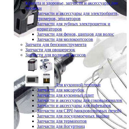
Красота и здоровье, запчасти и аксессуары для
техники
Запчасти и аксессуары для электробритв,
тримеров, эпиляторов
Запчасти для зубных электрощеток и
ирригаторов
Запчасти для фенов, щипцов для волос
Запчасти для молокоотсосов
Запчати для бензоинструмента
Запчасти для овощерезок
Запчасти для водяных насосов
Для кухонной техники
Запчасти для мясорубок
Запчасти для кухонных плит
Запчасти и аксессуары для соковыжималок
Запчасти и аксессуары для кофеварок
Запчасти для СВЧ (микроволновых печей)
Запчасти для посудомоечных машин
Запчасти для термопотов
Запчасти для йогуртниц