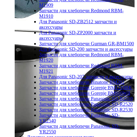
M1909
Запчасти для хлебопечи Redmond RBM-
M1910
Для Panasonic SD-ZB2512 запчасти и
аксессуары
Для Panasonic SD-ZP2000 запчасти и
аксессуары
Запчасти для хлебопечи Gurman GR-BM1500
Для Panasonic SD-200 запчасти и аксессуары
Запчасти для хлебопечи Redmond RBM-
M1920
Запчасти для хлебопечи Redmond RBM-
M1921
Для Panasonic SD-207 запчасти и аксессуары
Запчасти для хлебопечи Binatone BM202
Запчасти для хлебопечи Gorenje BM1210BK
Запчасти для хлебопечи Gorenje BM910WII
Запчасти для хлебопечи Panasonic SD-B2510
Запчасти для хлебопечи Panasonic SD-R2520
Запчасти для хлебопечи Panasonic SD-R2530
Запчасти для хлебопечи Panasonic SD-
YR2540
Запчасти для хлебопечи Panasonic SD-
YR2550