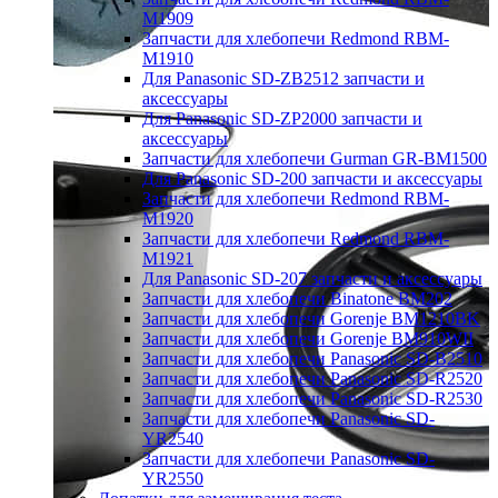
M1909
Запчасти для хлебопечи Redmond RBM-
M1910
Для Panasonic SD-ZB2512 запчасти и
аксессуары
Для Panasonic SD-ZP2000 запчасти и
аксессуары
Запчасти для хлебопечи Gurman GR-BM1500
Для Panasonic SD-200 запчасти и аксессуары
Запчасти для хлебопечи Redmond RBM-
M1920
Запчасти для хлебопечи Redmond RBM-
M1921
Для Panasonic SD-207 запчасти и аксессуары
Запчасти для хлебопечи Binatone BM202
Запчасти для хлебопечи Gorenje BM1210BK
Запчасти для хлебопечи Gorenje BM910WII
Запчасти для хлебопечи Panasonic SD-B2510
Запчасти для хлебопечи Panasonic SD-R2520
Запчасти для хлебопечи Panasonic SD-R2530
Запчасти для хлебопечи Panasonic SD-
YR2540
Запчасти для хлебопечи Panasonic SD-
YR2550