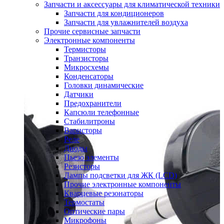
Запчасти и аксессуары для климатической техники
Запчасти для кондиционеров
Запчасти для увлажнителей воздуха
Прочие сервисные запчасти
Электронные компоненты
Термисторы
Транзисторы
Микросхемы
Конденсаторы
Головки динамические
Датчики
Предохранители
Капсюли телефонные
Стабилитроны
Варисторы
Реле
Диоды
Пьезо элементы
Резисторы
Лампы подсветки для ЖК (LCD)
Прочие электронные компоненты
Кварцевые резонаторы
Термостаты
Оптические пары
Микрофоны