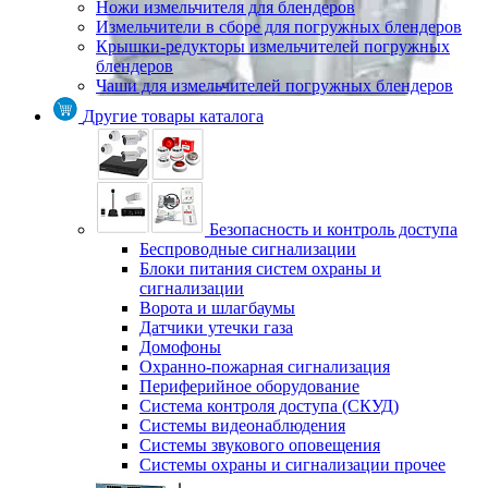
Ножи измельчителя для блендеров
Измельчители в сборе для погружных блендеров
Крышки-редукторы измельчителей погружных
блендеров
Чаши для измельчителей погружных блендеров
Другие товары каталога
Безопасность и контроль доступа
Беспроводные сигнализации
Блоки питания систем охраны и
сигнализации
Ворота и шлагбаумы
Датчики утечки газа
Домофоны
Охранно-пожарная сигнализация
Периферийное оборудование
Система контроля доступа (СКУД)
Системы видеонаблюдения
Системы звукового оповещения
Системы охраны и сигнализации прочее