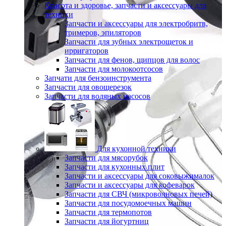
Красота и здоровье, запчасти и аксессуары для
техники
Запчасти и аксессуары для электробритв,
тримеров, эпиляторов
Запчасти для зубных электрощеток и
ирригаторов
Запчасти для фенов, щипцов для волос
Запчасти для молокоотсосов
Запчати для бензоинструмента
Запчасти для овощерезок
Запчасти для водяных насосов
Для кухонной техники
Запчасти для мясорубок
Запчасти для кухонных плит
Запчасти и аксессуары для соковыжималок
Запчасти и аксессуары для кофеварок
Запчасти для СВЧ (микроволновых печей)
Запчасти для посудомоечных машин
Запчасти для термопотов
Запчасти для йогуртниц