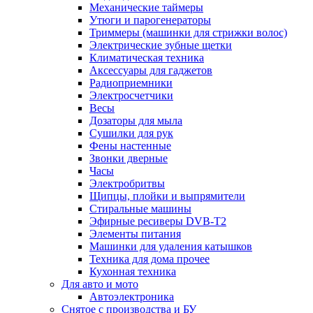
Механические таймеры
Утюги и парогенераторы
Триммеры (машинки для стрижки волос)
Электрические зубные щетки
Климатическая техника
Аксессуары для гаджетов
Радиоприемники
Электросчетчики
Весы
Дозаторы для мыла
Сушилки для рук
Фены настенные
Звонки дверные
Часы
Электробритвы
Щипцы, плойки и выпрямители
Стиральные машины
Эфирные ресиверы DVB-T2
Элементы питания
Машинки для удаления катышков
Техника для дома прочее
Кухонная техника
Для авто и мото
Автоэлектроника
Снятое с производства и БУ