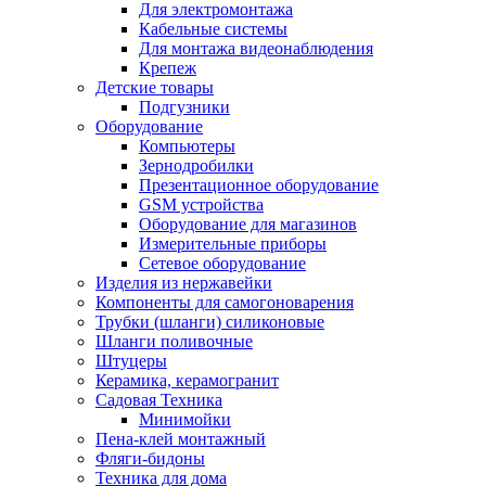
Для электромонтажа
Кабельные системы
Для монтажа видеонаблюдения
Крепеж
Детские товары
Подгузники
Оборудование
Компьютеры
Зернодробилки
Презентационное оборудование
GSM устройства
Оборудование для магазинов
Измерительные приборы
Сетевое оборудование
Изделия из нержавейки
Компоненты для самогоноварения
Трубки (шланги) силиконовые
Шланги поливочные
Штуцеры
Керамика, керамогранит
Садовая Техника
Минимойки
Пена-клей монтажный
Фляги-бидоны
Техника для дома