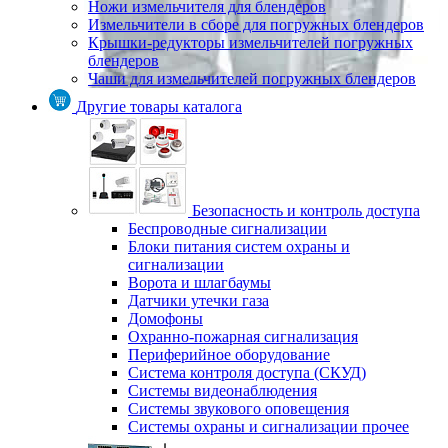
Ножи измельчителя для блендеров
Измельчители в сборе для погружных блендеров
Крышки-редукторы измельчителей погружных
блендеров
Чаши для измельчителей погружных блендеров
Другие товары каталога
Безопасность и контроль доступа
Беспроводные сигнализации
Блоки питания систем охраны и
сигнализации
Ворота и шлагбаумы
Датчики утечки газа
Домофоны
Охранно-пожарная сигнализация
Периферийное оборудование
Система контроля доступа (СКУД)
Системы видеонаблюдения
Системы звукового оповещения
Системы охраны и сигнализации прочее