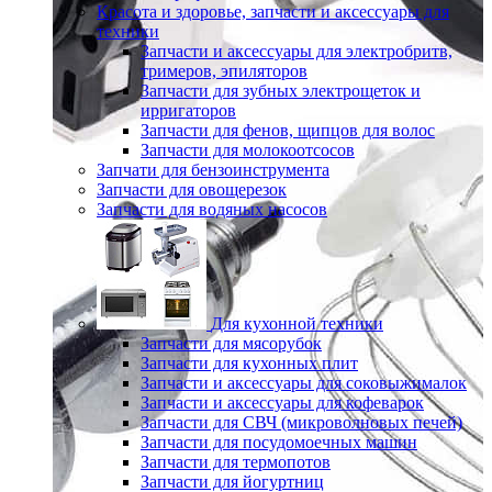
Красота и здоровье, запчасти и аксессуары для
техники
Запчасти и аксессуары для электробритв,
тримеров, эпиляторов
Запчасти для зубных электрощеток и
ирригаторов
Запчасти для фенов, щипцов для волос
Запчасти для молокоотсосов
Запчати для бензоинструмента
Запчасти для овощерезок
Запчасти для водяных насосов
Для кухонной техники
Запчасти для мясорубок
Запчасти для кухонных плит
Запчасти и аксессуары для соковыжималок
Запчасти и аксессуары для кофеварок
Запчасти для СВЧ (микроволновых печей)
Запчасти для посудомоечных машин
Запчасти для термопотов
Запчасти для йогуртниц