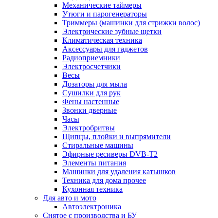
Механические таймеры
Утюги и парогенераторы
Триммеры (машинки для стрижки волос)
Электрические зубные щетки
Климатическая техника
Аксессуары для гаджетов
Радиоприемники
Электросчетчики
Весы
Дозаторы для мыла
Сушилки для рук
Фены настенные
Звонки дверные
Часы
Электробритвы
Щипцы, плойки и выпрямители
Стиральные машины
Эфирные ресиверы DVB-T2
Элементы питания
Машинки для удаления катышков
Техника для дома прочее
Кухонная техника
Для авто и мото
Автоэлектроника
Снятое с производства и БУ