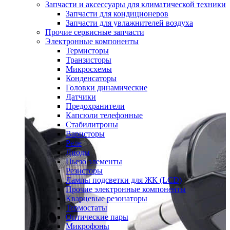
Запчасти и аксессуары для климатической техники
Запчасти для кондиционеров
Запчасти для увлажнителей воздуха
Прочие сервисные запчасти
Электронные компоненты
Термисторы
Транзисторы
Микросхемы
Конденсаторы
Головки динамические
Датчики
Предохранители
Капсюли телефонные
Стабилитроны
Варисторы
Реле
Диоды
Пьезо элементы
Резисторы
Лампы подсветки для ЖК (LCD)
Прочие электронные компоненты
Кварцевые резонаторы
Термостаты
Оптические пары
Микрофоны