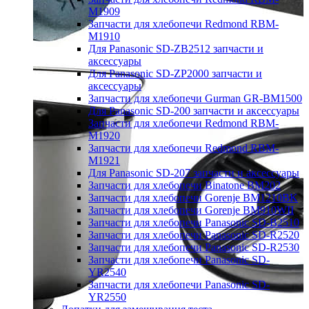
M1909
Запчасти для хлебопечи Redmond RBM-
M1910
Для Panasonic SD-ZB2512 запчасти и
аксессуары
Для Panasonic SD-ZP2000 запчасти и
аксессуары
Запчасти для хлебопечи Gurman GR-BM1500
Для Panasonic SD-200 запчасти и аксессуары
Запчасти для хлебопечи Redmond RBM-
M1920
Запчасти для хлебопечи Redmond RBM-
M1921
Для Panasonic SD-207 запчасти и аксессуары
Запчасти для хлебопечи Binatone BM202
Запчасти для хлебопечи Gorenje BM1210BK
Запчасти для хлебопечи Gorenje BM910WII
Запчасти для хлебопечи Panasonic SD-B2510
Запчасти для хлебопечи Panasonic SD-R2520
Запчасти для хлебопечи Panasonic SD-R2530
Запчасти для хлебопечи Panasonic SD-
YR2540
Запчасти для хлебопечи Panasonic SD-
YR2550