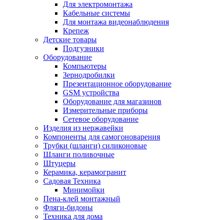
Для электромонтажа
Кабельные системы
Для монтажа видеонаблюдения
Крепеж
Детские товары
Подгузники
Оборудование
Компьютеры
Зернодробилки
Презентационное оборудование
GSM устройства
Оборудование для магазинов
Измерительные приборы
Сетевое оборудование
Изделия из нержавейки
Компоненты для самогоноварения
Трубки (шланги) силиконовые
Шланги поливочные
Штуцеры
Керамика, керамогранит
Садовая Техника
Минимойки
Пена-клей монтажный
Фляги-бидоны
Техника для дома