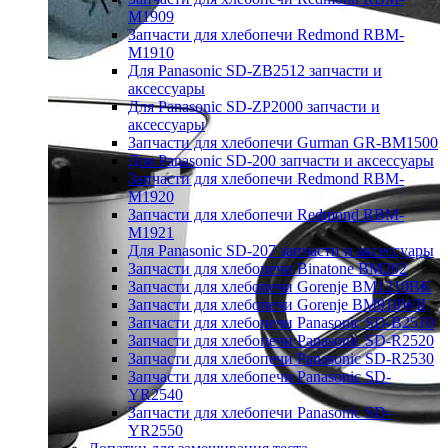
M1909
Запчасти для хлебопечи Redmond RBM-
M1910
Для Panasonic SD-ZB2512 запчасти и
аксессуары
Для Panasonic SD-ZP2000 запчасти и
аксессуары
Запчасти для хлебопечи Gurman GR-BM1500
Для Panasonic SD-200 запчасти и аксессуары
Запчасти для хлебопечи Redmond RBM-
M1920
Запчасти для хлебопечи Redmond RBM-
M1921
Для Panasonic SD-207 запчасти и аксессуары
Запчасти для хлебопечи Binatone BM202
Запчасти для хлебопечи Gorenje BM1210BK
Запчасти для хлебопечи Gorenje BM910WII
Запчасти для хлебопечи Panasonic SD-B2510
Запчасти для хлебопечи Panasonic SD-R2520
Запчасти для хлебопечи Panasonic SD-R2530
Запчасти для хлебопечи Panasonic SD-
YR2540
Запчасти для хлебопечи Panasonic SD-
YR2550