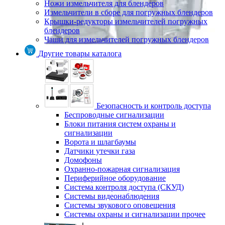
Ножи измельчителя для блендеров
Измельчители в сборе для погружных блендеров
Крышки-редукторы измельчителей погружных
блендеров
Чаши для измельчителей погружных блендеров
Другие товары каталога
Безопасность и контроль доступа
Беспроводные сигнализации
Блоки питания систем охраны и
сигнализации
Ворота и шлагбаумы
Датчики утечки газа
Домофоны
Охранно-пожарная сигнализация
Периферийное оборудование
Система контроля доступа (СКУД)
Системы видеонаблюдения
Системы звукового оповещения
Системы охраны и сигнализации прочее