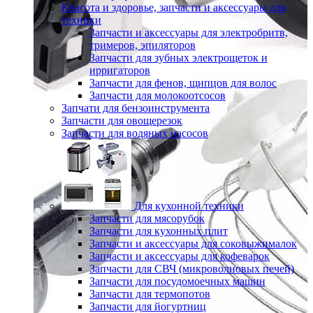
Красота и здоровье, запчасти и аксессуары для
техники
Запчасти и аксессуары для электробритв,
тримеров, эпиляторов
Запчасти для зубных электрощеток и
ирригаторов
Запчасти для фенов, щипцов для волос
Запчасти для молокоотсосов
Запчати для бензоинструмента
Запчасти для овощерезок
Запчасти для водяных насосов
Для кухонной техники
Запчасти для мясорубок
Запчасти для кухонных плит
Запчасти и аксессуары для соковыжималок
Запчасти и аксессуары для кофеварок
Запчасти для СВЧ (микроволновых печей)
Запчасти для посудомоечных машин
Запчасти для термопотов
Запчасти для йогуртниц