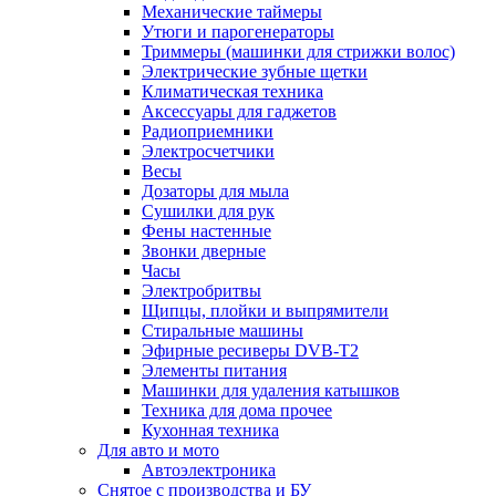
Механические таймеры
Утюги и парогенераторы
Триммеры (машинки для стрижки волос)
Электрические зубные щетки
Климатическая техника
Аксессуары для гаджетов
Радиоприемники
Электросчетчики
Весы
Дозаторы для мыла
Сушилки для рук
Фены настенные
Звонки дверные
Часы
Электробритвы
Щипцы, плойки и выпрямители
Стиральные машины
Эфирные ресиверы DVB-T2
Элементы питания
Машинки для удаления катышков
Техника для дома прочее
Кухонная техника
Для авто и мото
Автоэлектроника
Снятое с производства и БУ