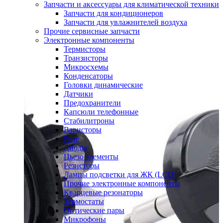
Запчасти и аксессуары для климатической техники
Запчасти для кондиционеров
Запчасти для увлажнителей воздуха
Прочие сервисные запчасти
Электронные компоненты
Термисторы
Транзисторы
Микросхемы
Конденсаторы
Головки динамические
Датчики
Предохранители
Капсюли телефонные
Стабилитроны
Варисторы
Реле
Диоды
Пьезо элементы
Резисторы
Лампы подсветки для ЖК (LCD)
Прочие электронные компоненты
Кварцевые резонаторы
Термостаты
Оптические пары
Микрофоны