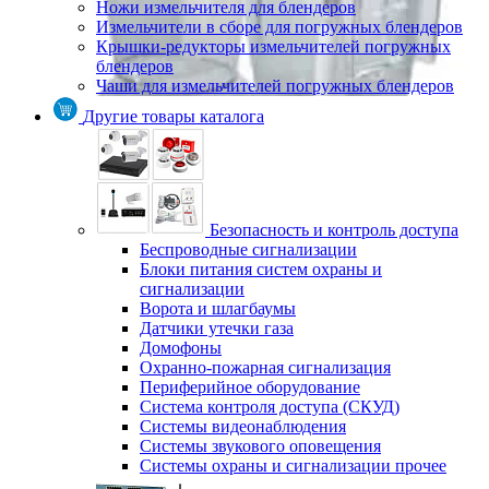
Ножи измельчителя для блендеров
Измельчители в сборе для погружных блендеров
Крышки-редукторы измельчителей погружных
блендеров
Чаши для измельчителей погружных блендеров
Другие товары каталога
Безопасность и контроль доступа
Беспроводные сигнализации
Блоки питания систем охраны и
сигнализации
Ворота и шлагбаумы
Датчики утечки газа
Домофоны
Охранно-пожарная сигнализация
Периферийное оборудование
Система контроля доступа (СКУД)
Системы видеонаблюдения
Системы звукового оповещения
Системы охраны и сигнализации прочее