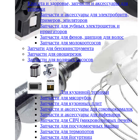
Красота и здоровье, запчасти и аксессуары для
техники
Запчасти и аксессуары для электробритв,
тримеров, эпиляторов
Запчасти для зубных электрощеток и
ирригаторов
Запчасти для фенов, щипцов для волос
Запчасти для молокоотсосов
Запчати для бензоинструмента
Запчасти для овощерезок
Запчасти для водяных насосов
Для кухонной техники
Запчасти для мясорубок
Запчасти для кухонных плит
Запчасти и аксессуары для соковыжималок
Запчасти и аксессуары для кофеварок
Запчасти для СВЧ (микроволновых печей)
Запчасти для посудомоечных машин
Запчасти для термопотов
Запчасти для йогуртниц