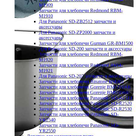
M1909
Запчасти для хлебопечи Redmond RBM-
M1910
Для Panasonic SD-ZB2512 запчасти и
аксессуары
Для Panasonic SD-ZP2000 запчасти и
аксессуары
Запчасти для хлебопечи Gurman GR-BM1500
Для Panasonic SD-200 запчасти и аксессуары
Запчасти для хлебопечи Redmond RBM-
M1920
Запчасти для хлебопечи Redmond RBM-
M1921
Для Panasonic SD-207 запчасти и аксессуары
Запчасти для хлебопечи Binatone BM202
Запчасти для хлебопечи Gorenje BM1210BK
Запчасти для хлебопечи Gorenje BM910WII
Запчасти для хлебопечи Panasonic SD-B2510
Запчасти для хлебопечи Panasonic SD-R2520
Запчасти для хлебопечи Panasonic SD-R2530
Запчасти для хлебопечи Panasonic SD-
YR2540
Запчасти для хлебопечи Panasonic SD-
YR2550