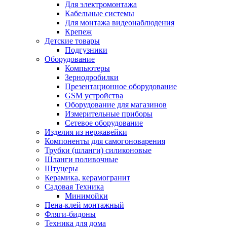
Для электромонтажа
Кабельные системы
Для монтажа видеонаблюдения
Крепеж
Детские товары
Подгузники
Оборудование
Компьютеры
Зернодробилки
Презентационное оборудование
GSM устройства
Оборудование для магазинов
Измерительные приборы
Сетевое оборудование
Изделия из нержавейки
Компоненты для самогоноварения
Трубки (шланги) силиконовые
Шланги поливочные
Штуцеры
Керамика, керамогранит
Садовая Техника
Минимойки
Пена-клей монтажный
Фляги-бидоны
Техника для дома