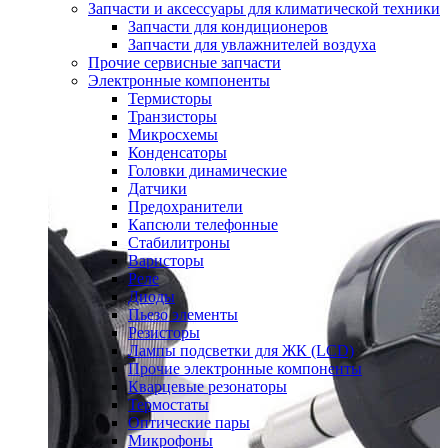
Запчасти и аксессуары для климатической техники
Запчасти для кондиционеров
Запчасти для увлажнителей воздуха
Прочие сервисные запчасти
Электронные компоненты
Термисторы
Транзисторы
Микросхемы
Конденсаторы
Головки динамические
Датчики
Предохранители
Капсюли телефонные
Стабилитроны
Варисторы
Реле
Диоды
Пьезо элементы
Резисторы
Лампы подсветки для ЖК (LCD)
Прочие электронные компоненты
Кварцевые резонаторы
Термостаты
Оптические пары
Микрофоны