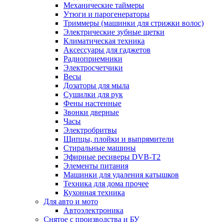
Механические таймеры
Утюги и парогенераторы
Триммеры (машинки для стрижки волос)
Электрические зубные щетки
Климатическая техника
Аксессуары для гаджетов
Радиоприемники
Электросчетчики
Весы
Дозаторы для мыла
Сушилки для рук
Фены настенные
Звонки дверные
Часы
Электробритвы
Щипцы, плойки и выпрямители
Стиральные машины
Эфирные ресиверы DVB-T2
Элементы питания
Машинки для удаления катышков
Техника для дома прочее
Кухонная техника
Для авто и мото
Автоэлектроника
Снятое с производства и БУ