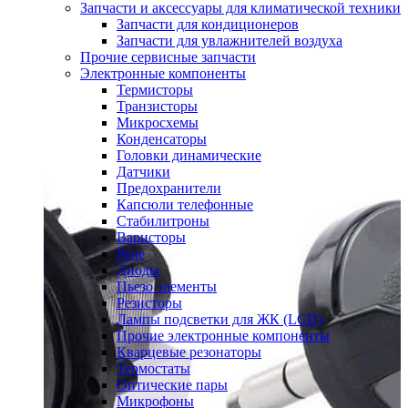
Запчасти и аксессуары для климатической техники
Запчасти для кондиционеров
Запчасти для увлажнителей воздуха
Прочие сервисные запчасти
Электронные компоненты
Термисторы
Транзисторы
Микросхемы
Конденсаторы
Головки динамические
Датчики
Предохранители
Капсюли телефонные
Стабилитроны
Варисторы
Реле
Диоды
Пьезо элементы
Резисторы
Лампы подсветки для ЖК (LCD)
Прочие электронные компоненты
Кварцевые резонаторы
Термостаты
Оптические пары
Микрофоны