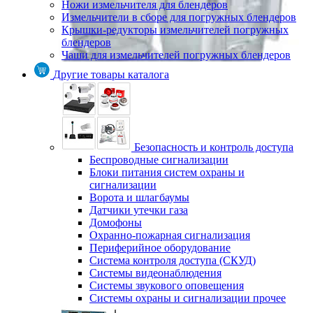
Ножи измельчителя для блендеров
Измельчители в сборе для погружных блендеров
Крышки-редукторы измельчителей погружных
блендеров
Чаши для измельчителей погружных блендеров
Другие товары каталога
Безопасность и контроль доступа
Беспроводные сигнализации
Блоки питания систем охраны и
сигнализации
Ворота и шлагбаумы
Датчики утечки газа
Домофоны
Охранно-пожарная сигнализация
Периферийное оборудование
Система контроля доступа (СКУД)
Системы видеонаблюдения
Системы звукового оповещения
Системы охраны и сигнализации прочее