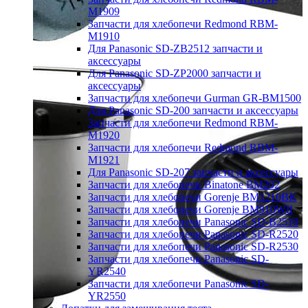
M1909
Запчасти для хлебопечи Redmond RBM-
M1910
Для Panasonic SD-ZB2512 запчасти и
аксессуары
Для Panasonic SD-ZP2000 запчасти и
аксессуары
Запчасти для хлебопечи Gurman GR-BM1500
Для Panasonic SD-200 запчасти и аксессуары
Запчасти для хлебопечи Redmond RBM-
M1920
Запчасти для хлебопечи Redmond RBM-
M1921
Для Panasonic SD-207 запчасти и аксессуары
Запчасти для хлебопечи Binatone BM202
Запчасти для хлебопечи Gorenje BM1210BK
Запчасти для хлебопечи Gorenje BM910WII
Запчасти для хлебопечи Panasonic SD-B2510
Запчасти для хлебопечи Panasonic SD-R2520
Запчасти для хлебопечи Panasonic SD-R2530
Запчасти для хлебопечи Panasonic SD-
YR2540
Запчасти для хлебопечи Panasonic SD-
YR2550