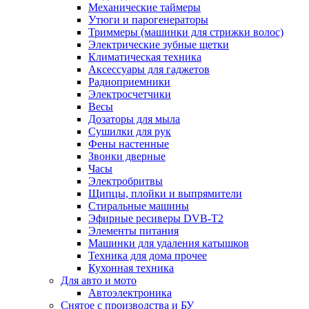
Механические таймеры
Утюги и парогенераторы
Триммеры (машинки для стрижки волос)
Электрические зубные щетки
Климатическая техника
Аксессуары для гаджетов
Радиоприемники
Электросчетчики
Весы
Дозаторы для мыла
Сушилки для рук
Фены настенные
Звонки дверные
Часы
Электробритвы
Щипцы, плойки и выпрямители
Стиральные машины
Эфирные ресиверы DVB-T2
Элементы питания
Машинки для удаления катышков
Техника для дома прочее
Кухонная техника
Для авто и мото
Автоэлектроника
Снятое с производства и БУ