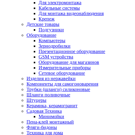
Для электромонтажа
Кабельные системы
Для монтажа видеонаблюдения
Крепеж
Детские товары
Подгузники
Оборудование
Компьютеры
Зернодробилки
Презентационное оборудование
GSM устройства
Оборудование для магазинов
Измерительные приборы
Сетевое оборудование
Изделия из нержавейки
Компоненты для самогоноварения
Трубки (шланги) силиконовые
Шланги поливочные
Штуцеры
Керамика, керамогранит
Садовая Техника
Минимойки
Пена-клей монтажный
Фляги-бидоны
Техника для дома