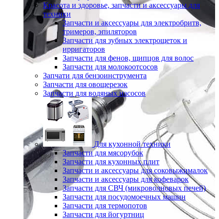
Красота и здоровье, запчасти и аксессуары для
техники
Запчасти и аксессуары для электробритв,
тримеров, эпиляторов
Запчасти для зубных электрощеток и
ирригаторов
Запчасти для фенов, щипцов для волос
Запчасти для молокоотсосов
Запчати для бензоинструмента
Запчасти для овощерезок
Запчасти для водяных насосов
Для кухонной техники
Запчасти для мясорубок
Запчасти для кухонных плит
Запчасти и аксессуары для соковыжималок
Запчасти и аксессуары для кофеварок
Запчасти для СВЧ (микроволновых печей)
Запчасти для посудомоечных машин
Запчасти для термопотов
Запчасти для йогуртниц