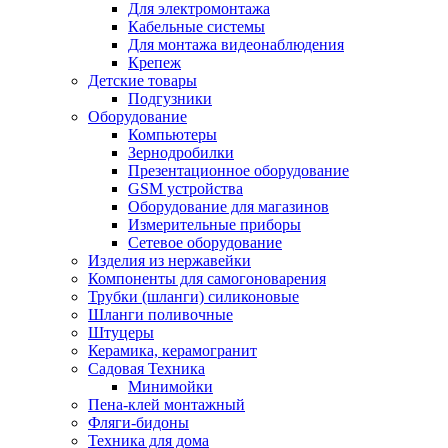
Для электромонтажа
Кабельные системы
Для монтажа видеонаблюдения
Крепеж
Детские товары
Подгузники
Оборудование
Компьютеры
Зернодробилки
Презентационное оборудование
GSM устройства
Оборудование для магазинов
Измерительные приборы
Сетевое оборудование
Изделия из нержавейки
Компоненты для самогоноварения
Трубки (шланги) силиконовые
Шланги поливочные
Штуцеры
Керамика, керамогранит
Садовая Техника
Минимойки
Пена-клей монтажный
Фляги-бидоны
Техника для дома