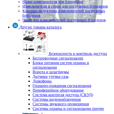
Ножи измельчителя для блендеров
Измельчители в сборе для погружных блендеров
Крышки-редукторы измельчителей погружных
блендеров
Чаши для измельчителей погружных блендеров
Другие товары каталога
Безопасность и контроль доступа
Беспроводные сигнализации
Блоки питания систем охраны и
сигнализации
Ворота и шлагбаумы
Датчики утечки газа
Домофоны
Охранно-пожарная сигнализация
Периферийное оборудование
Система контроля доступа (СКУД)
Системы видеонаблюдения
Системы звукового оповещения
Системы охраны и сигнализации прочее