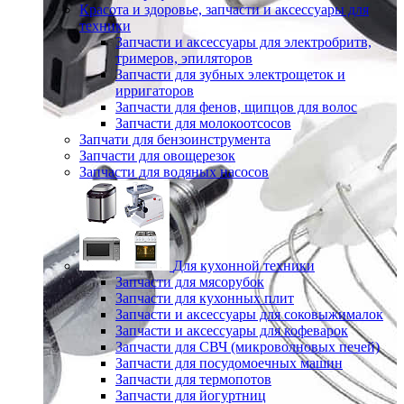
Красота и здоровье, запчасти и аксессуары для
техники
Запчасти и аксессуары для электробритв,
тримеров, эпиляторов
Запчасти для зубных электрощеток и
ирригаторов
Запчасти для фенов, щипцов для волос
Запчасти для молокоотсосов
Запчати для бензоинструмента
Запчасти для овощерезок
Запчасти для водяных насосов
Для кухонной техники
Запчасти для мясорубок
Запчасти для кухонных плит
Запчасти и аксессуары для соковыжималок
Запчасти и аксессуары для кофеварок
Запчасти для СВЧ (микроволновых печей)
Запчасти для посудомоечных машин
Запчасти для термопотов
Запчасти для йогуртниц