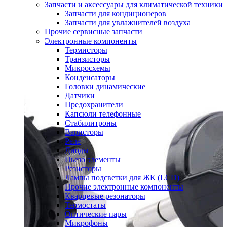
Запчасти и аксессуары для климатической техники
Запчасти для кондиционеров
Запчасти для увлажнителей воздуха
Прочие сервисные запчасти
Электронные компоненты
Термисторы
Транзисторы
Микросхемы
Конденсаторы
Головки динамические
Датчики
Предохранители
Капсюли телефонные
Стабилитроны
Варисторы
Реле
Диоды
Пьезо элементы
Резисторы
Лампы подсветки для ЖК (LCD)
Прочие электронные компоненты
Кварцевые резонаторы
Термостаты
Оптические пары
Микрофоны