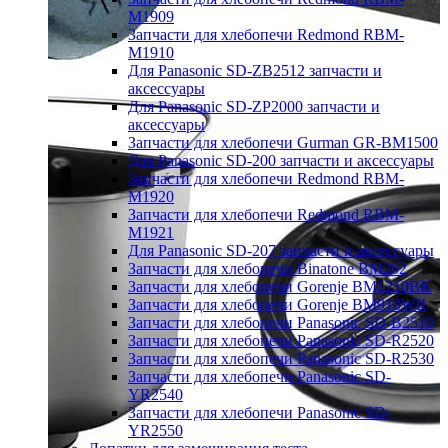
M1909
Запчасти для хлебопечи Redmond RBM-
M1910
Для Panasonic SD-ZB2512 запчасти и
аксессуары
Для Panasonic SD-ZP2000 запчасти и
аксессуары
Запчасти для хлебопечи Gurman GR-BM1500
Для Panasonic SD-200 запчасти и аксессуары
Запчасти для хлебопечи Redmond RBM-
M1920
Запчасти для хлебопечи Redmond RBM-
M1921
Для Panasonic SD-207 запчасти и аксессуары
Запчасти для хлебопечи Binatone BM202
Запчасти для хлебопечи Gorenje BM1210BK
Запчасти для хлебопечи Gorenje BM910WII
Запчасти для хлебопечи Panasonic SD-B2510
Запчасти для хлебопечи Panasonic SD-R2520
Запчасти для хлебопечи Panasonic SD-R2530
Запчасти для хлебопечи Panasonic SD-
YR2540
Запчасти для хлебопечи Panasonic SD-
YR2550