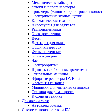
Механические таймеры
Утюги и парогенераторы
Триммеры (машинки для стрижки волос)
Электрические зубные щетки
Климатическая техника
Аксессуары для гаджетов
Радиоприемники
Электросчетчики
Весы
Дозаторы для мыла
Сушилки для рук
Фены настенные
Звонки дверные
Часы
Электробритвы
Щипцы, плойки и выпрямители
Стиральные машины
Эфирные ресиверы DVB-T2
Элементы питания
Машинки для удаления катышков
Техника для дома прочее
Кухонная техника
Для авто и мото
Автоэлектроника
Снятое с производства и БУ