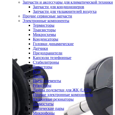
Запчасти и аксессуары для климатической техники
Запчасти для кондиционеров
Запчасти для увлажнителей воздуха
Прочие сервисные запчасти
Электронные компоненты
Термисторы
Транзисторы
Микросхемы
Конденсаторы
Головки динамические
Датчики
Предохранители
Капсюли телефонные
Стабилитроны
Варисторы
Реле
Диоды
Пьезо элементы
Резисторы
Лампы подсветки для ЖК (LCD)
Прочие электронные компоненты
Кварцевые резонаторы
Термостаты
Оптические пары
Микрофоны