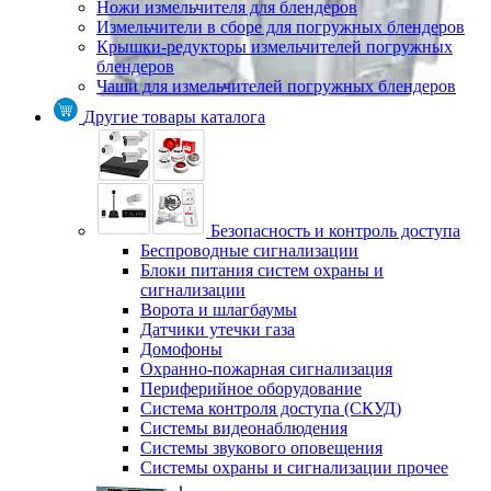
Ножи измельчителя для блендеров
Измельчители в сборе для погружных блендеров
Крышки-редукторы измельчителей погружных
блендеров
Чаши для измельчителей погружных блендеров
Другие товары каталога
Безопасность и контроль доступа
Беспроводные сигнализации
Блоки питания систем охраны и
сигнализации
Ворота и шлагбаумы
Датчики утечки газа
Домофоны
Охранно-пожарная сигнализация
Периферийное оборудование
Система контроля доступа (СКУД)
Системы видеонаблюдения
Системы звукового оповещения
Системы охраны и сигнализации прочее