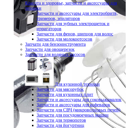
Красота и здоровье, запчасти и аксессуары для
техники
Запчасти и аксессуары для электробритв,
тримеров, эпиляторов
Запчасти для зубных электрощеток и
ирригаторов
Запчасти для фенов, щипцов для волос
Запчасти для молокоотсосов
Запчати для бензоинструмента
Запчасти для овощерезок
Запчасти для водяных насосов
Для кухонной техники
Запчасти для мясорубок
Запчасти для кухонных плит
Запчасти и аксессуары для соковыжималок
Запчасти и аксессуары для кофеварок
Запчасти для СВЧ (микроволновых печей)
Запчасти для посудомоечных машин
Запчасти для термопотов
Запчасти для йогуртниц