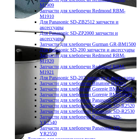
M1909
Запчасти для хлебопечи Redmond RBM-
M1910
Для Panasonic SD-ZB2512 запчасти и
аксессуары
Для Panasonic SD-ZP2000 запчасти и
аксессуары
Запчасти для хлебопечи Gurman GR-BM1500
Для Panasonic SD-200 запчасти и аксессуары
Запчасти для хлебопечи Redmond RBM-
M1920
Запчасти для хлебопечи Redmond RBM-
M1921
Для Panasonic SD-207 запчасти и аксессуары
Запчасти для хлебопечи Binatone BM202
Запчасти для хлебопечи Gorenje BM1210BK
Запчасти для хлебопечи Gorenje BM910WII
Запчасти для хлебопечи Panasonic SD-B2510
Запчасти для хлебопечи Panasonic SD-R2520
Запчасти для хлебопечи Panasonic SD-R2530
Запчасти для хлебопечи Panasonic SD-
YR2540
Запчасти для хлебопечи Panasonic SD-
YR2550