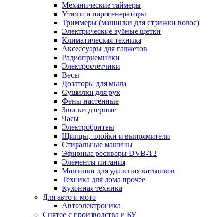
Механические таймеры
Утюги и парогенераторы
Триммеры (машинки для стрижки волос)
Электрические зубные щетки
Климатическая техника
Аксессуары для гаджетов
Радиоприемники
Электросчетчики
Весы
Дозаторы для мыла
Сушилки для рук
Фены настенные
Звонки дверные
Часы
Электробритвы
Щипцы, плойки и выпрямители
Стиральные машины
Эфирные ресиверы DVB-T2
Элементы питания
Машинки для удаления катышков
Техника для дома прочее
Кухонная техника
Для авто и мото
Автоэлектроника
Снятое с производства и БУ