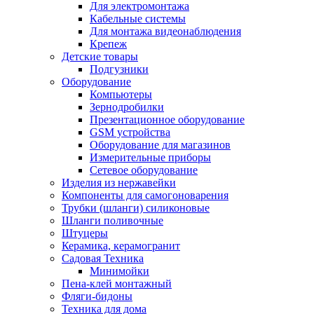
Для электромонтажа
Кабельные системы
Для монтажа видеонаблюдения
Крепеж
Детские товары
Подгузники
Оборудование
Компьютеры
Зернодробилки
Презентационное оборудование
GSM устройства
Оборудование для магазинов
Измерительные приборы
Сетевое оборудование
Изделия из нержавейки
Компоненты для самогоноварения
Трубки (шланги) силиконовые
Шланги поливочные
Штуцеры
Керамика, керамогранит
Садовая Техника
Минимойки
Пена-клей монтажный
Фляги-бидоны
Техника для дома