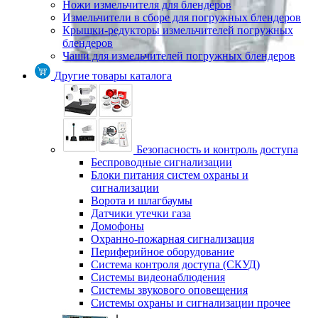
Ножи измельчителя для блендеров
Измельчители в сборе для погружных блендеров
Крышки-редукторы измельчителей погружных
блендеров
Чаши для измельчителей погружных блендеров
Другие товары каталога
Безопасность и контроль доступа
Беспроводные сигнализации
Блоки питания систем охраны и
сигнализации
Ворота и шлагбаумы
Датчики утечки газа
Домофоны
Охранно-пожарная сигнализация
Периферийное оборудование
Система контроля доступа (СКУД)
Системы видеонаблюдения
Системы звукового оповещения
Системы охраны и сигнализации прочее