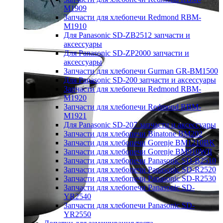
M1909
Запчасти для хлебопечи Redmond RBM-
M1910
Для Panasonic SD-ZB2512 запчасти и
аксессуары
Для Panasonic SD-ZP2000 запчасти и
аксессуары
Запчасти для хлебопечи Gurman GR-BM1500
Для Panasonic SD-200 запчасти и аксессуары
Запчасти для хлебопечи Redmond RBM-
M1920
Запчасти для хлебопечи Redmond RBM-
M1921
Для Panasonic SD-207 запчасти и аксессуары
Запчасти для хлебопечи Binatone BM202
Запчасти для хлебопечи Gorenje BM1210BK
Запчасти для хлебопечи Gorenje BM910WII
Запчасти для хлебопечи Panasonic SD-B2510
Запчасти для хлебопечи Panasonic SD-R2520
Запчасти для хлебопечи Panasonic SD-R2530
Запчасти для хлебопечи Panasonic SD-
YR2540
Запчасти для хлебопечи Panasonic SD-
YR2550