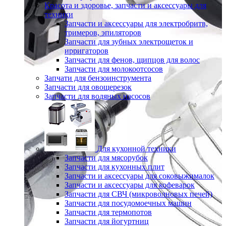
Красота и здоровье, запчасти и аксессуары для
техники
Запчасти и аксессуары для электробритв,
тримеров, эпиляторов
Запчасти для зубных электрощеток и
ирригаторов
Запчасти для фенов, щипцов для волос
Запчасти для молокоотсосов
Запчати для бензоинструмента
Запчасти для овощерезок
Запчасти для водяных насосов
Для кухонной техники
Запчасти для мясорубок
Запчасти для кухонных плит
Запчасти и аксессуары для соковыжималок
Запчасти и аксессуары для кофеварок
Запчасти для СВЧ (микроволновых печей)
Запчасти для посудомоечных машин
Запчасти для термопотов
Запчасти для йогуртниц