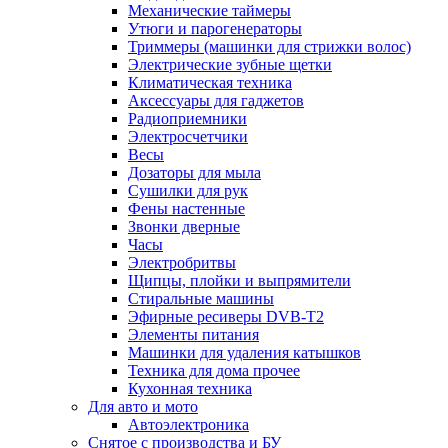
Механические таймеры
Утюги и парогенераторы
Триммеры (машинки для стрижки волос)
Электрические зубные щетки
Климатическая техника
Аксессуары для гаджетов
Радиоприемники
Электросчетчики
Весы
Дозаторы для мыла
Сушилки для рук
Фены настенные
Звонки дверные
Часы
Электробритвы
Щипцы, плойки и выпрямители
Стиральные машины
Эфирные ресиверы DVB-T2
Элементы питания
Машинки для удаления катышков
Техника для дома прочее
Кухонная техника
Для авто и мото
Автоэлектроника
Снятое с производства и БУ