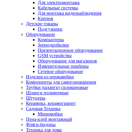
Для электромонтажа
Кабельные системы
Для монтажа видеонаблюдения
Крепеж
Детские товары
Подгузники
Оборудование
Компьютеры
Зернодробилки
Презентационное оборудование
GSM устройства
Оборудование для магазинов
Измерительные приборы
Сетевое оборудование
Изделия из нержавейки
Компоненты для самогоноварения
Трубки (шланги) силиконовые
Шланги поливочные
Штуцеры
Керамика, керамогранит
Садовая Техника
Минимойки
Пена-клей монтажный
Фляги-бидоны
Техника для дома