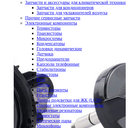
Запчасти и аксессуары для климатической техники
Запчасти для кондиционеров
Запчасти для увлажнителей воздуха
Прочие сервисные запчасти
Электронные компоненты
Термисторы
Транзисторы
Микросхемы
Конденсаторы
Головки динамические
Датчики
Предохранители
Капсюли телефонные
Стабилитроны
Варисторы
Реле
Диоды
Пьезо элементы
Резисторы
Лампы подсветки для ЖК (LCD)
Прочие электронные компоненты
Кварцевые резонаторы
Термостаты
Оптические пары
Микрофоны