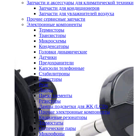
Запчасти и аксессуары для климатической техники
Запчасти для кондиционеров
Запчасти для увлажнителей воздуха
Прочие сервисные запчасти
Электронные компоненты
Термисторы
Транзисторы
Микросхемы
Конденсаторы
Головки динамические
Датчики
Предохранители
Капсюли телефонные
Стабилитроны
Варисторы
Реле
Диоды
Пьезо элементы
Резисторы
Лампы подсветки для ЖК (LCD)
Прочие электронные компоненты
Кварцевые резонаторы
Термостаты
Оптические пары
Микрофоны