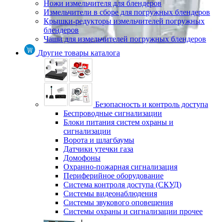
Ножи измельчителя для блендеров
Измельчители в сборе для погружных блендеров
Крышки-редукторы измельчителей погружных
блендеров
Чаши для измельчителей погружных блендеров
Другие товары каталога
Безопасность и контроль доступа
Беспроводные сигнализации
Блоки питания систем охраны и
сигнализации
Ворота и шлагбаумы
Датчики утечки газа
Домофоны
Охранно-пожарная сигнализация
Периферийное оборудование
Система контроля доступа (СКУД)
Системы видеонаблюдения
Системы звукового оповещения
Системы охраны и сигнализации прочее