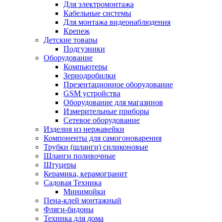
Для электромонтажа
Кабельные системы
Для монтажа видеонаблюдения
Крепеж
Детские товары
Подгузники
Оборудование
Компьютеры
Зернодробилки
Презентационное оборудование
GSM устройства
Оборудование для магазинов
Измерительные приборы
Сетевое оборудование
Изделия из нержавейки
Компоненты для самогоноварения
Трубки (шланги) силиконовые
Шланги поливочные
Штуцеры
Керамика, керамогранит
Садовая Техника
Минимойки
Пена-клей монтажный
Фляги-бидоны
Техника для дома