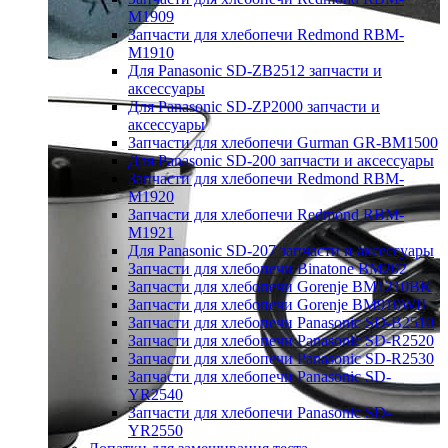
M1909
Запчасти для хлебопечи Redmond RBM-
M1910
Для Panasonic SD-ZB2512 запчасти и
аксессуары
Для Panasonic SD-ZP2000 запчасти и
аксессуары
Запчасти для хлебопечи Gurman GR-BM1500
Для Panasonic SD-200 запчасти и аксессуары
Запчасти для хлебопечи Redmond RBM-
M1920
Запчасти для хлебопечи Redmond RBM-
M1921
Для Panasonic SD-207 запчасти и аксессуары
Запчасти для хлебопечи Binatone BM202
Запчасти для хлебопечи Gorenje BM1210BK
Запчасти для хлебопечи Gorenje BM910WII
Запчасти для хлебопечи Panasonic SD-B2510
Запчасти для хлебопечи Panasonic SD-R2520
Запчасти для хлебопечи Panasonic SD-R2530
Запчасти для хлебопечи Panasonic SD-
YR2540
Запчасти для хлебопечи Panasonic SD-
YR2550