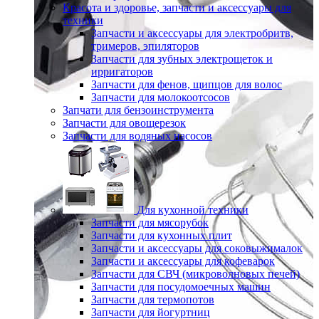
Красота и здоровье, запчасти и аксессуары для
техники
Запчасти и аксессуары для электробритв,
тримеров, эпиляторов
Запчасти для зубных электрощеток и
ирригаторов
Запчасти для фенов, щипцов для волос
Запчасти для молокоотсосов
Запчати для бензоинструмента
Запчасти для овощерезок
Запчасти для водяных насосов
Для кухонной техники
Запчасти для мясорубок
Запчасти для кухонных плит
Запчасти и аксессуары для соковыжималок
Запчасти и аксессуары для кофеварок
Запчасти для СВЧ (микроволновых печей)
Запчасти для посудомоечных машин
Запчасти для термопотов
Запчасти для йогуртниц