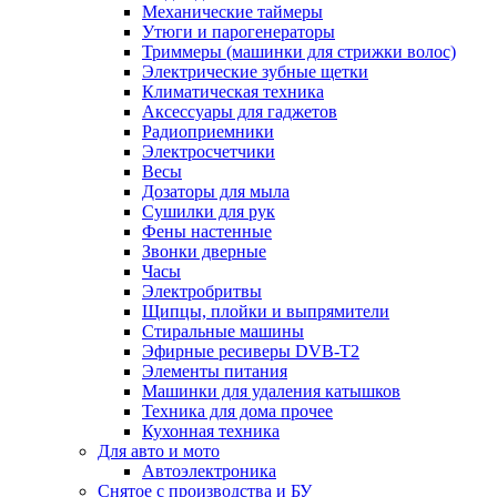
Механические таймеры
Утюги и парогенераторы
Триммеры (машинки для стрижки волос)
Электрические зубные щетки
Климатическая техника
Аксессуары для гаджетов
Радиоприемники
Электросчетчики
Весы
Дозаторы для мыла
Сушилки для рук
Фены настенные
Звонки дверные
Часы
Электробритвы
Щипцы, плойки и выпрямители
Стиральные машины
Эфирные ресиверы DVB-T2
Элементы питания
Машинки для удаления катышков
Техника для дома прочее
Кухонная техника
Для авто и мото
Автоэлектроника
Снятое с производства и БУ