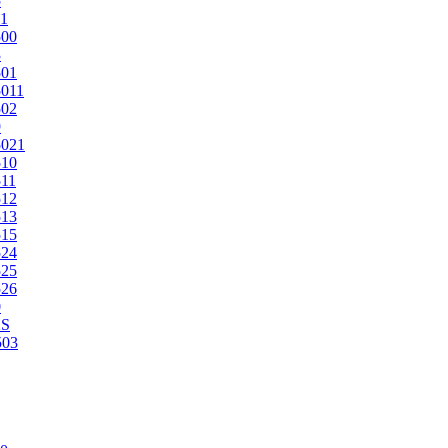
5
1
500
3
501
011
502
9
5021
510
11
512
513
515
524
525
526
0
2S
503