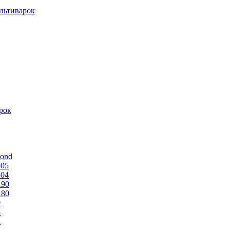
льтиварок
рок
mond
505
504
190
180
0
5
1