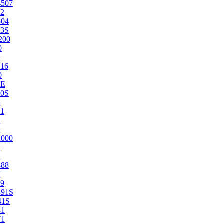
4507
02
504
03S
200
0
0
516
0
0E
00S
5
91
8
0
1000
0
6
388
7
99
391S
41S
31
71