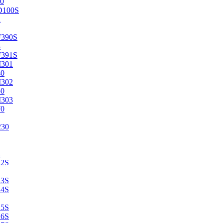
0
D100S
2
F390S
3
F391S
M301
40
M302
50
M303
70
230
2
22S
23S
24S
25S
26S