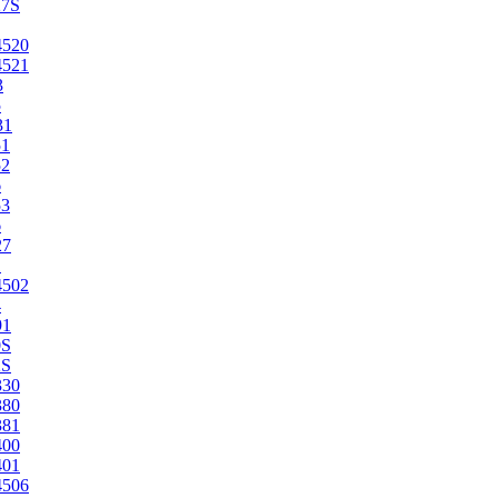
27S
4520
4521
3
5
31
51
52
6
53
6
27
1
4502
4
91
0S
2S
330
380
381
400
401
4506