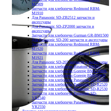
M1909
Запчасти для хлебопечи Redmond RBM-
M1910
Для Panasonic SD-ZB2512 запчасти и
аксессуары
Для Panasonic SD-ZP2000 запчасти и
аксессуары
Запчасти для хлебопечи Gurman GR-BM1500
Для Panasonic SD-200 запчасти и аксессуары
Запчасти для хлебопечи Redmond RBM-
M1920
Запчасти для хлебопечи Redmond RBM-
M1921
Для Panasonic SD-207 запчасти и аксессуары
Запчасти для хлебопечи Binatone BM202
Запчасти для хлебопечи Gorenje BM1210BK
Запчасти для хлебопечи Gorenje BM910WII
Запчасти для хлебопечи Panasonic SD-B2510
Запчасти для хлебопечи Panasonic SD-R2520
Запчасти для хлебопечи Panasonic SD-R2530
Запчасти для хлебопечи Panasonic SD-
YR2540
Запчасти для хлебопечи Panasonic SD-
YR2550