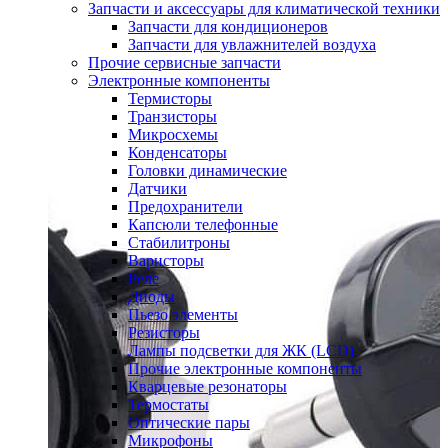
Запчасти и аксессуары для климатической техники
Запчасти для кондиционеров
Запчасти для увлажнителей воздуха
Прочие сервисные запчасти
Электронные компоненты
Термисторы
Транзисторы
Микросхемы
Конденсаторы
Головки динамические
Датчики
Предохранители
Капсюли телефонные
Стабилитроны
Варисторы
Реле
Диоды
Пьезо элементы
Резисторы
Лампы подсветки для ЖК (LCD)
Прочие электронные компоненты
Кварцевые резонаторы
Термостаты
Оптические пары
Микрофоны