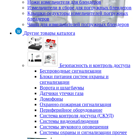
Ножи измельчителя для блендеров
Измельчители в сборе для погружных блендеров
Крышки-редукторы измельчителей погружных
блендеров
Чаши для измельчителей погружных блендеров
Другие товары каталога
Безопасность и контроль доступа
Беспроводные сигнализации
Блоки питания систем охраны и
сигнализации
Ворота и шлагбаумы
Датчики утечки газа
Домофоны
Охранно-пожарная сигнализация
Периферийное оборудование
Система контроля доступа (СКУД)
Системы видеонаблюдения
Системы звукового оповещения
Системы охраны и сигнализации прочее