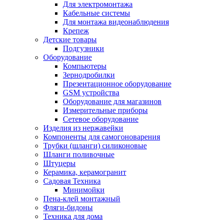
Для электромонтажа
Кабельные системы
Для монтажа видеонаблюдения
Крепеж
Детские товары
Подгузники
Оборудование
Компьютеры
Зернодробилки
Презентационное оборудование
GSM устройства
Оборудование для магазинов
Измерительные приборы
Сетевое оборудование
Изделия из нержавейки
Компоненты для самогоноварения
Трубки (шланги) силиконовые
Шланги поливочные
Штуцеры
Керамика, керамогранит
Садовая Техника
Минимойки
Пена-клей монтажный
Фляги-бидоны
Техника для дома