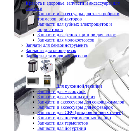
Красота и здоровье, запчасти и аксессуары для
техники
Запчасти и аксессуары для электробритв,
тримеров, эпиляторов
Запчасти для зубных электрощеток и
ирригаторов
Запчасти для фенов, щипцов для волос
Запчасти для молокоотсосов
Запчати для бензоинструмента
Запчасти для овощерезок
Запчасти для водяных насосов
Для кухонной техники
Запчасти для мясорубок
Запчасти для кухонных плит
Запчасти и аксессуары для соковыжималок
Запчасти и аксессуары для кофеварок
Запчасти для СВЧ (микроволновых печей)
Запчасти для посудомоечных машин
Запчасти для термопотов
Запчасти для йогуртниц