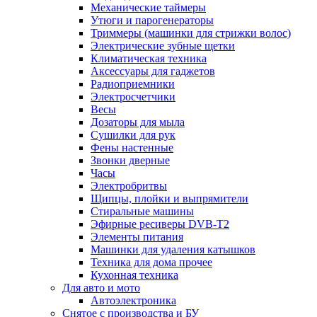
Механические таймеры
Утюги и парогенераторы
Триммеры (машинки для стрижки волос)
Электрические зубные щетки
Климатическая техника
Аксессуары для гаджетов
Радиоприемники
Электросчетчики
Весы
Дозаторы для мыла
Сушилки для рук
Фены настенные
Звонки дверные
Часы
Электробритвы
Щипцы, плойки и выпрямители
Стиральные машины
Эфирные ресиверы DVB-T2
Элементы питания
Машинки для удаления катышков
Техника для дома прочее
Кухонная техника
Для авто и мото
Автоэлектроника
Снятое с производства и БУ