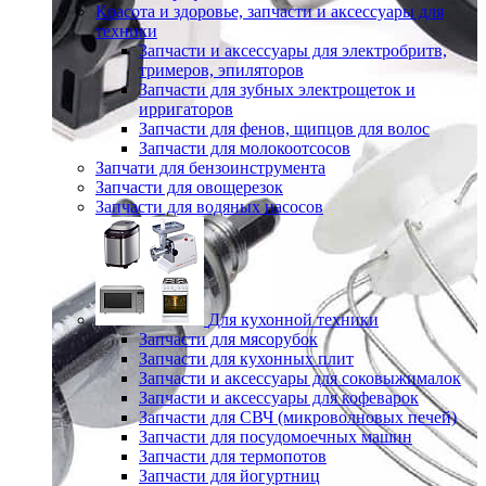
Красота и здоровье, запчасти и аксессуары для
техники
Запчасти и аксессуары для электробритв,
тримеров, эпиляторов
Запчасти для зубных электрощеток и
ирригаторов
Запчасти для фенов, щипцов для волос
Запчасти для молокоотсосов
Запчати для бензоинструмента
Запчасти для овощерезок
Запчасти для водяных насосов
Для кухонной техники
Запчасти для мясорубок
Запчасти для кухонных плит
Запчасти и аксессуары для соковыжималок
Запчасти и аксессуары для кофеварок
Запчасти для СВЧ (микроволновых печей)
Запчасти для посудомоечных машин
Запчасти для термопотов
Запчасти для йогуртниц