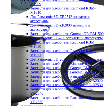
M1909
Запчасти для хлебопечи Redmond RBM-
M1910
Для Panasonic SD-ZB2512 запчасти и
аксессуары
Для Panasonic SD-ZP2000 запчасти и
аксессуары
Запчасти для хлебопечи Gurman GR-BM1500
Для Panasonic SD-200 запчасти и аксессуары
Запчасти для хлебопечи Redmond RBM-
M1920
Запчасти для хлебопечи Redmond RBM-
M1921
Для Panasonic SD-207 запчасти и аксессуары
Запчасти для хлебопечи Binatone BM202
Запчасти для хлебопечи Gorenje BM1210BK
Запчасти для хлебопечи Gorenje BM910WII
Запчасти для хлебопечи Panasonic SD-B2510
Запчасти для хлебопечи Panasonic SD-R2520
Запчасти для хлебопечи Panasonic SD-R2530
Запчасти для хлебопечи Panasonic SD-
YR2540
Запчасти для хлебопечи Panasonic SD-
YR2550