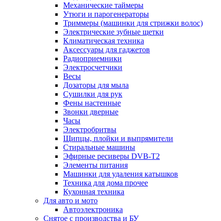
Механические таймеры
Утюги и парогенераторы
Триммеры (машинки для стрижки волос)
Электрические зубные щетки
Климатическая техника
Аксессуары для гаджетов
Радиоприемники
Электросчетчики
Весы
Дозаторы для мыла
Сушилки для рук
Фены настенные
Звонки дверные
Часы
Электробритвы
Щипцы, плойки и выпрямители
Стиральные машины
Эфирные ресиверы DVB-T2
Элементы питания
Машинки для удаления катышков
Техника для дома прочее
Кухонная техника
Для авто и мото
Автоэлектроника
Снятое с производства и БУ