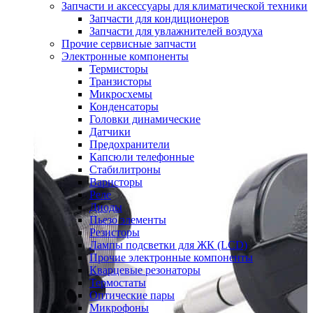
Запчасти и аксессуары для климатической техники
Запчасти для кондиционеров
Запчасти для увлажнителей воздуха
Прочие сервисные запчасти
Электронные компоненты
Термисторы
Транзисторы
Микросхемы
Конденсаторы
Головки динамические
Датчики
Предохранители
Капсюли телефонные
Стабилитроны
Варисторы
Реле
Диоды
Пьезо элементы
Резисторы
Лампы подсветки для ЖК (LCD)
Прочие электронные компоненты
Кварцевые резонаторы
Термостаты
Оптические пары
Микрофоны