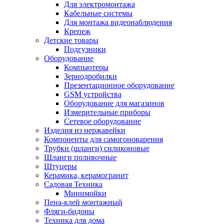
Для электромонтажа
Кабельные системы
Для монтажа видеонаблюдения
Крепеж
Детские товары
Подгузники
Оборудование
Компьютеры
Зернодробилки
Презентационное оборудование
GSM устройства
Оборудование для магазинов
Измерительные приборы
Сетевое оборудование
Изделия из нержавейки
Компоненты для самогоноварения
Трубки (шланги) силиконовые
Шланги поливочные
Штуцеры
Керамика, керамогранит
Садовая Техника
Минимойки
Пена-клей монтажный
Фляги-бидоны
Техника для дома