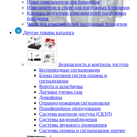
Ножи измельчителя для блендеров
Измельчители в сборе для погружных блендеров
Крышки-редукторы измельчителей погружных
блендеров
Чаши для измельчителей погружных блендеров
Другие товары каталога
Безопасность и контроль доступа
Беспроводные сигнализации
Блоки питания систем охраны и
сигнализации
Ворота и шлагбаумы
Датчики утечки газа
Домофоны
Охранно-пожарная сигнализация
Периферийное оборудование
Система контроля доступа (СКУД)
Системы видеонаблюдения
Системы звукового оповещения
Системы охраны и сигнализации прочее