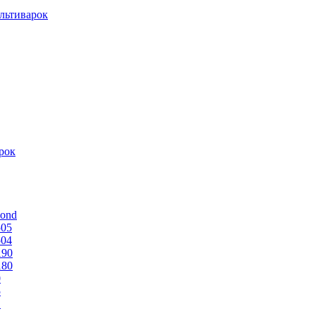
льтиварок
рок
mond
505
504
190
180
0
5
1