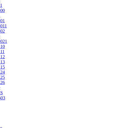
5
1
500
3
501
011
502
9
5021
510
11
512
513
515
524
525
526
0
2S
503