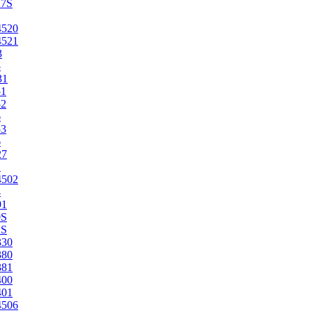
27S
4520
4521
3
5
31
51
52
6
53
6
27
1
4502
4
91
0S
2S
330
380
381
400
401
4506