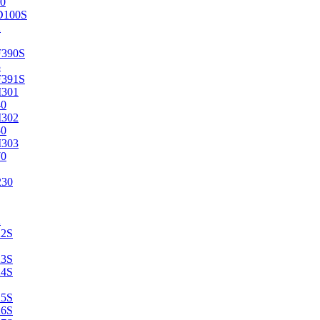
0
D100S
2
F390S
3
F391S
M301
40
M302
50
M303
70
230
2
22S
23S
24S
25S
26S