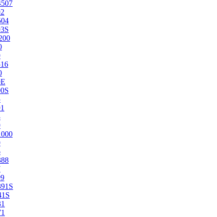
4507
02
504
03S
200
0
0
516
0
0E
00S
5
91
8
0
1000
0
6
388
7
99
391S
41S
31
71