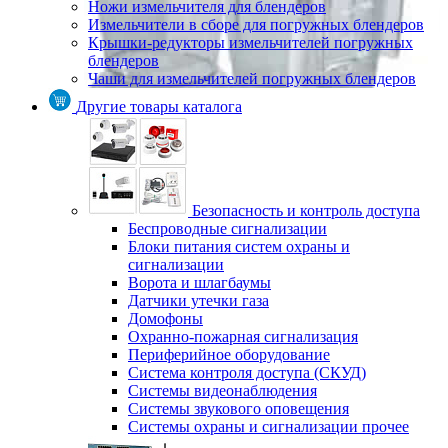
Ножи измельчителя для блендеров
Измельчители в сборе для погружных блендеров
Крышки-редукторы измельчителей погружных
блендеров
Чаши для измельчителей погружных блендеров
Другие товары каталога
Безопасность и контроль доступа
Беспроводные сигнализации
Блоки питания систем охраны и
сигнализации
Ворота и шлагбаумы
Датчики утечки газа
Домофоны
Охранно-пожарная сигнализация
Периферийное оборудование
Система контроля доступа (СКУД)
Системы видеонаблюдения
Системы звукового оповещения
Системы охраны и сигнализации прочее