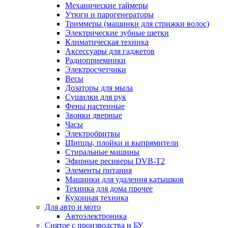
Механические таймеры
Утюги и парогенераторы
Триммеры (машинки для стрижки волос)
Электрические зубные щетки
Климатическая техника
Аксессуары для гаджетов
Радиоприемники
Электросчетчики
Весы
Дозаторы для мыла
Сушилки для рук
Фены настенные
Звонки дверные
Часы
Электробритвы
Щипцы, плойки и выпрямители
Стиральные машины
Эфирные ресиверы DVB-T2
Элементы питания
Машинки для удаления катышков
Техника для дома прочее
Кухонная техника
Для авто и мото
Автоэлектроника
Снятое с производства и БУ