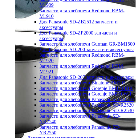
M1909
Запчасти для хлебопечи Redmond RBM-
M1910
Для Panasonic SD-ZB2512 запчасти и
аксессуары
Для Panasonic SD-ZP2000 запчасти и
аксессуары
Запчасти для хлебопечи Gurman GR-BM1500
Для Panasonic SD-200 запчасти и аксессуары
Запчасти для хлебопечи Redmond RBM-
M1920
Запчасти для хлебопечи Redmond RBM-
M1921
Для Panasonic SD-207 запчасти и аксессуары
Запчасти для хлебопечи Binatone BM202
Запчасти для хлебопечи Gorenje BM1210BK
Запчасти для хлебопечи Gorenje BM910WII
Запчасти для хлебопечи Panasonic SD-B2510
Запчасти для хлебопечи Panasonic SD-R2520
Запчасти для хлебопечи Panasonic SD-R2530
Запчасти для хлебопечи Panasonic SD-
YR2540
Запчасти для хлебопечи Panasonic SD-
YR2550