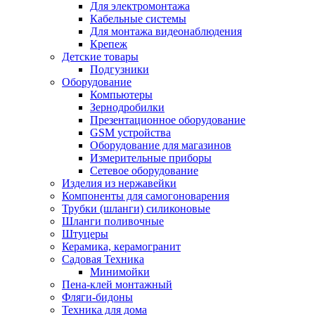
Для электромонтажа
Кабельные системы
Для монтажа видеонаблюдения
Крепеж
Детские товары
Подгузники
Оборудование
Компьютеры
Зернодробилки
Презентационное оборудование
GSM устройства
Оборудование для магазинов
Измерительные приборы
Сетевое оборудование
Изделия из нержавейки
Компоненты для самогоноварения
Трубки (шланги) силиконовые
Шланги поливочные
Штуцеры
Керамика, керамогранит
Садовая Техника
Минимойки
Пена-клей монтажный
Фляги-бидоны
Техника для дома