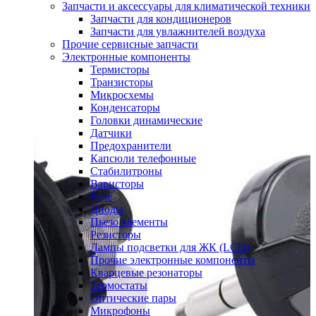
Запчасти и аксессуары для климатической техники
Запчасти для кондиционеров
Запчасти для увлажнителей воздуха
Прочие сервисные запчасти
Электронные компоненты
Термисторы
Транзисторы
Микросхемы
Конденсаторы
Головки динамические
Датчики
Предохранители
Капсюли телефонные
Стабилитроны
Варисторы
Реле
Диоды
Пьезо элементы
Резисторы
Лампы подсветки для ЖК (LCD)
Прочие электронные компоненты
Кварцевые резонаторы
Термостаты
Оптические пары
Микрофоны