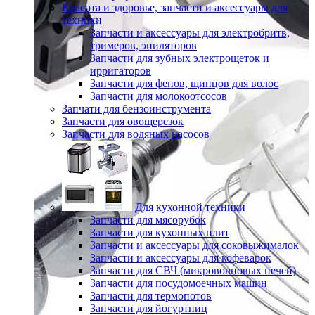
Красота и здоровье, запчасти и аксессуары для
техники
Запчасти и аксессуары для электробритв,
тримеров, эпиляторов
Запчасти для зубных электрощеток и
ирригаторов
Запчасти для фенов, щипцов для волос
Запчасти для молокоотсосов
Запчати для бензоинструмента
Запчасти для овощерезок
Запчасти для водяных насосов
Для кухонной техники
Запчасти для мясорубок
Запчасти для кухонных плит
Запчасти и аксессуары для соковыжималок
Запчасти и аксессуары для кофеварок
Запчасти для СВЧ (микроволновых печей)
Запчасти для посудомоечных машин
Запчасти для термопотов
Запчасти для йогуртниц