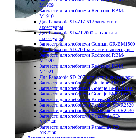
M1909
Запчасти для хлебопечи Redmond RBM-
M1910
Для Panasonic SD-ZB2512 запчасти и
аксессуары
Для Panasonic SD-ZP2000 запчасти и
аксессуары
Запчасти для хлебопечи Gurman GR-BM1500
Для Panasonic SD-200 запчасти и аксессуары
Запчасти для хлебопечи Redmond RBM-
M1920
Запчасти для хлебопечи Redmond RBM-
M1921
Для Panasonic SD-207 запчасти и аксессуары
Запчасти для хлебопечи Binatone BM202
Запчасти для хлебопечи Gorenje BM1210BK
Запчасти для хлебопечи Gorenje BM910WII
Запчасти для хлебопечи Panasonic SD-B2510
Запчасти для хлебопечи Panasonic SD-R2520
Запчасти для хлебопечи Panasonic SD-R2530
Запчасти для хлебопечи Panasonic SD-
YR2540
Запчасти для хлебопечи Panasonic SD-
YR2550