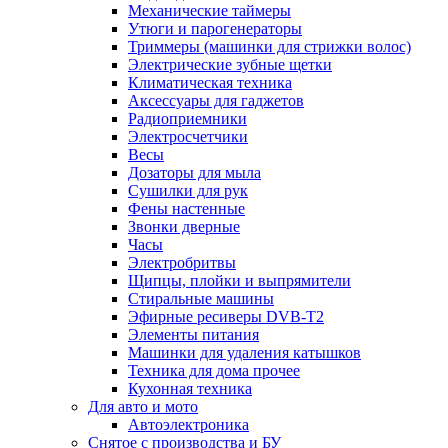
Механические таймеры
Утюги и парогенераторы
Триммеры (машинки для стрижки волос)
Электрические зубные щетки
Климатическая техника
Аксессуары для гаджетов
Радиоприемники
Электросчетчики
Весы
Дозаторы для мыла
Сушилки для рук
Фены настенные
Звонки дверные
Часы
Электробритвы
Щипцы, плойки и выпрямители
Стиральные машины
Эфирные ресиверы DVB-T2
Элементы питания
Машинки для удаления катышков
Техника для дома прочее
Кухонная техника
Для авто и мото
Автоэлектроника
Снятое с производства и БУ