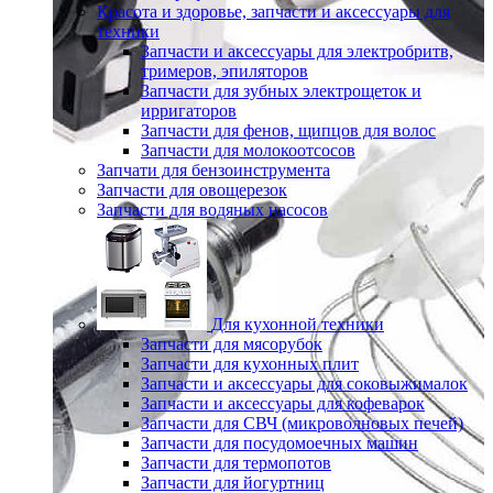
Красота и здоровье, запчасти и аксессуары для
техники
Запчасти и аксессуары для электробритв,
тримеров, эпиляторов
Запчасти для зубных электрощеток и
ирригаторов
Запчасти для фенов, щипцов для волос
Запчасти для молокоотсосов
Запчати для бензоинструмента
Запчасти для овощерезок
Запчасти для водяных насосов
Для кухонной техники
Запчасти для мясорубок
Запчасти для кухонных плит
Запчасти и аксессуары для соковыжималок
Запчасти и аксессуары для кофеварок
Запчасти для СВЧ (микроволновых печей)
Запчасти для посудомоечных машин
Запчасти для термопотов
Запчасти для йогуртниц