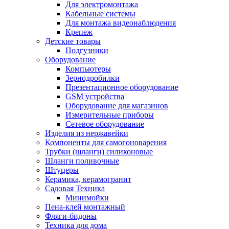
Для электромонтажа
Кабельные системы
Для монтажа видеонаблюдения
Крепеж
Детские товары
Подгузники
Оборудование
Компьютеры
Зернодробилки
Презентационное оборудование
GSM устройства
Оборудование для магазинов
Измерительные приборы
Сетевое оборудование
Изделия из нержавейки
Компоненты для самогоноварения
Трубки (шланги) силиконовые
Шланги поливочные
Штуцеры
Керамика, керамогранит
Садовая Техника
Минимойки
Пена-клей монтажный
Фляги-бидоны
Техника для дома