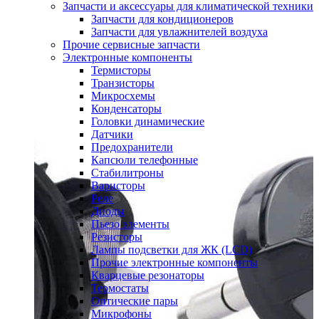
Запчасти и аксессуары для климатической техники
Запчасти для кондиционеров
Запчасти для увлажнителей воздуха
Прочие сервисные запчасти
Электронные компоненты
Термисторы
Транзисторы
Микросхемы
Конденсаторы
Головки динамические
Датчики
Предохранители
Капсюли телефонные
Стабилитроны
Варисторы
Реле
Диоды
Пьезо элементы
Резисторы
Лампы подсветки для ЖК (LCD)
Прочие электронные компоненты
Кварцевые резонаторы
Термостаты
Оптические пары
Микрофоны