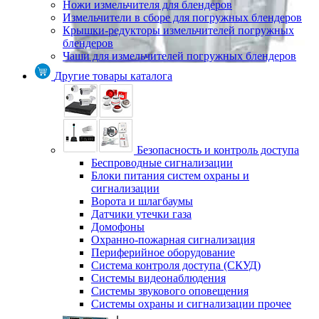
Ножи измельчителя для блендеров
Измельчители в сборе для погружных блендеров
Крышки-редукторы измельчителей погружных
блендеров
Чаши для измельчителей погружных блендеров
Другие товары каталога
Безопасность и контроль доступа
Беспроводные сигнализации
Блоки питания систем охраны и
сигнализации
Ворота и шлагбаумы
Датчики утечки газа
Домофоны
Охранно-пожарная сигнализация
Периферийное оборудование
Система контроля доступа (СКУД)
Системы видеонаблюдения
Системы звукового оповещения
Системы охраны и сигнализации прочее