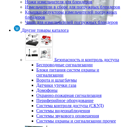
Ножи измельчителя для блендеров
Измельчители в сборе для погружных блендеров
Крышки-редукторы измельчителей погружных
блендеров
Чаши для измельчителей погружных блендеров
Другие товары каталога
Безопасность и контроль доступа
Беспроводные сигнализации
Блоки питания систем охраны и
сигнализации
Ворота и шлагбаумы
Датчики утечки газа
Домофоны
Охранно-пожарная сигнализация
Периферийное оборудование
Система контроля доступа (СКУД)
Системы видеонаблюдения
Системы звукового оповещения
Системы охраны и сигнализации прочее