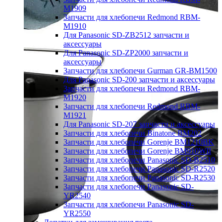
M1909
Запчасти для хлебопечи Redmond RBM-
M1910
Для Panasonic SD-ZB2512 запчасти и
аксессуары
Для Panasonic SD-ZP2000 запчасти и
аксессуары
Запчасти для хлебопечи Gurman GR-BM1500
Для Panasonic SD-200 запчасти и аксессуары
Запчасти для хлебопечи Redmond RBM-
M1920
Запчасти для хлебопечи Redmond RBM-
M1921
Для Panasonic SD-207 запчасти и аксессуары
Запчасти для хлебопечи Binatone BM202
Запчасти для хлебопечи Gorenje BM1210BK
Запчасти для хлебопечи Gorenje BM910WII
Запчасти для хлебопечи Panasonic SD-B2510
Запчасти для хлебопечи Panasonic SD-R2520
Запчасти для хлебопечи Panasonic SD-R2530
Запчасти для хлебопечи Panasonic SD-
YR2540
Запчасти для хлебопечи Panasonic SD-
YR2550