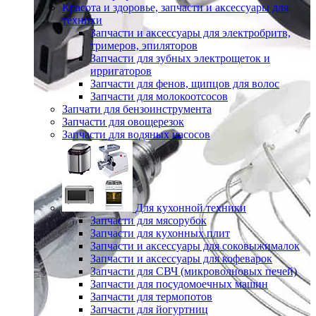
Красота и здоровье, запчасти и аксессуары для
техники
Запчасти и аксессуары для электробритв,
тримеров, эпиляторов
Запчасти для зубных электрощеток и
ирригаторов
Запчасти для фенов, щипцов для волос
Запчасти для молокоотсосов
Запчати для бензоинструмента
Запчасти для овощерезок
Запчасти для водяных насосов
Для кухонной техники
Запчасти для мясорубок
Запчасти для кухонных плит
Запчасти и аксессуары для соковыжималок
Запчасти и аксессуары для кофеварок
Запчасти для СВЧ (микроволновых печей)
Запчасти для посудомоечных машин
Запчасти для термопотов
Запчасти для йогуртниц