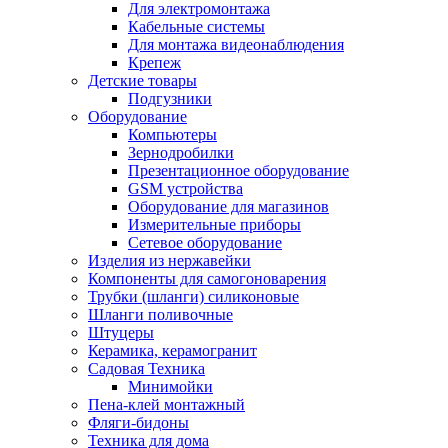
Для электромонтажа
Кабельные системы
Для монтажа видеонаблюдения
Крепеж
Детские товары
Подгузники
Оборудование
Компьютеры
Зернодробилки
Презентационное оборудование
GSM устройства
Оборудование для магазинов
Измерительные приборы
Сетевое оборудование
Изделия из нержавейки
Компоненты для самогоноварения
Трубки (шланги) силиконовые
Шланги поливочные
Штуцеры
Керамика, керамогранит
Садовая Техника
Минимойки
Пена-клей монтажный
Фляги-бидоны
Техника для дома