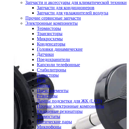
Запчасти и аксессуары для климатической техники
Запчасти для кондиционеров
Запчасти для увлажнителей воздуха
Прочие сервисные запчасти
Электронные компоненты
Термисторы
Транзисторы
Микросхемы
Конденсаторы
Головки динамические
Датчики
Предохранители
Капсюли телефонные
Стабилитроны
Варисторы
Реле
Диоды
Пьезо элементы
Резисторы
Лампы подсветки для ЖК (LCD)
Прочие электронные компоненты
Кварцевые резонаторы
Термостаты
Оптические пары
Микрофоны