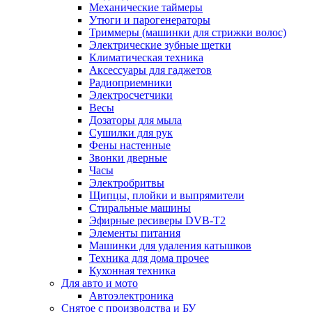
Механические таймеры
Утюги и парогенераторы
Триммеры (машинки для стрижки волос)
Электрические зубные щетки
Климатическая техника
Аксессуары для гаджетов
Радиоприемники
Электросчетчики
Весы
Дозаторы для мыла
Сушилки для рук
Фены настенные
Звонки дверные
Часы
Электробритвы
Щипцы, плойки и выпрямители
Стиральные машины
Эфирные ресиверы DVB-T2
Элементы питания
Машинки для удаления катышков
Техника для дома прочее
Кухонная техника
Для авто и мото
Автоэлектроника
Снятое с производства и БУ