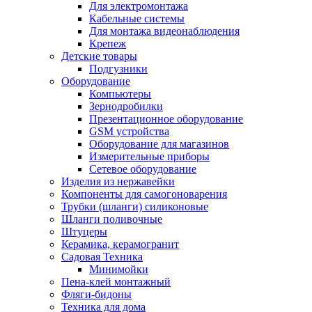
Для электромонтажа
Кабельные системы
Для монтажа видеонаблюдения
Крепеж
Детские товары
Подгузники
Оборудование
Компьютеры
Зернодробилки
Презентационное оборудование
GSM устройства
Оборудование для магазинов
Измерительные приборы
Сетевое оборудование
Изделия из нержавейки
Компоненты для самогоноварения
Трубки (шланги) силиконовые
Шланги поливочные
Штуцеры
Керамика, керамогранит
Садовая Техника
Минимойки
Пена-клей монтажный
Фляги-бидоны
Техника для дома