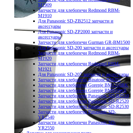
M1909
Запчасти для хлебопечи Redmond RBM-
M1910
Для Panasonic SD-ZB2512 запчасти и
аксессуары
Для Panasonic SD-ZP2000 запчасти и
аксессуары
Запчасти для хлебопечи Gurman GR-BM1500
Для Panasonic SD-200 запчасти и аксессуары
Запчасти для хлебопечи Redmond RBM-
M1920
Запчасти для хлебопечи Redmond RBM-
M1921
Для Panasonic SD-207 запчасти и аксессуары
Запчасти для хлебопечи Binatone BM202
Запчасти для хлебопечи Gorenje BM1210BK
Запчасти для хлебопечи Gorenje BM910WII
Запчасти для хлебопечи Panasonic SD-B2510
Запчасти для хлебопечи Panasonic SD-R2520
Запчасти для хлебопечи Panasonic SD-R2530
Запчасти для хлебопечи Panasonic SD-
YR2540
Запчасти для хлебопечи Panasonic SD-
YR2550