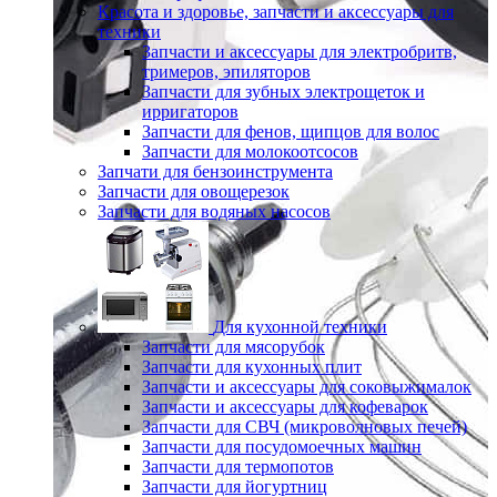
Красота и здоровье, запчасти и аксессуары для
техники
Запчасти и аксессуары для электробритв,
тримеров, эпиляторов
Запчасти для зубных электрощеток и
ирригаторов
Запчасти для фенов, щипцов для волос
Запчасти для молокоотсосов
Запчати для бензоинструмента
Запчасти для овощерезок
Запчасти для водяных насосов
Для кухонной техники
Запчасти для мясорубок
Запчасти для кухонных плит
Запчасти и аксессуары для соковыжималок
Запчасти и аксессуары для кофеварок
Запчасти для СВЧ (микроволновых печей)
Запчасти для посудомоечных машин
Запчасти для термопотов
Запчасти для йогуртниц