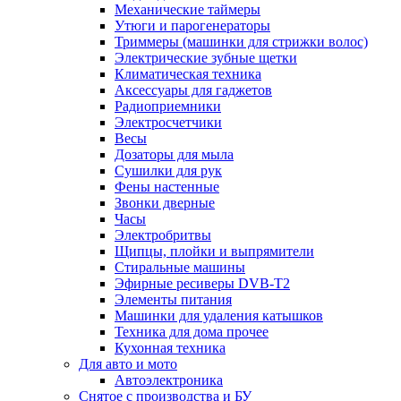
Механические таймеры
Утюги и парогенераторы
Триммеры (машинки для стрижки волос)
Электрические зубные щетки
Климатическая техника
Аксессуары для гаджетов
Радиоприемники
Электросчетчики
Весы
Дозаторы для мыла
Сушилки для рук
Фены настенные
Звонки дверные
Часы
Электробритвы
Щипцы, плойки и выпрямители
Стиральные машины
Эфирные ресиверы DVB-T2
Элементы питания
Машинки для удаления катышков
Техника для дома прочее
Кухонная техника
Для авто и мото
Автоэлектроника
Снятое с производства и БУ