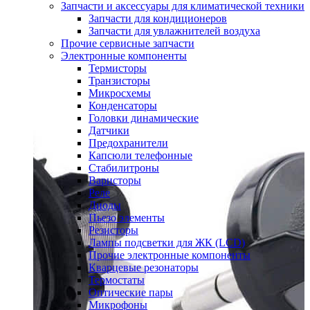
Запчасти и аксессуары для климатической техники
Запчасти для кондиционеров
Запчасти для увлажнителей воздуха
Прочие сервисные запчасти
Электронные компоненты
Термисторы
Транзисторы
Микросхемы
Конденсаторы
Головки динамические
Датчики
Предохранители
Капсюли телефонные
Стабилитроны
Варисторы
Реле
Диоды
Пьезо элементы
Резисторы
Лампы подсветки для ЖК (LCD)
Прочие электронные компоненты
Кварцевые резонаторы
Термостаты
Оптические пары
Микрофоны