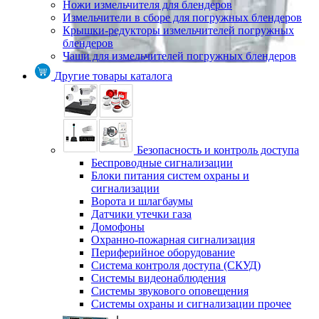
Ножи измельчителя для блендеров
Измельчители в сборе для погружных блендеров
Крышки-редукторы измельчителей погружных
блендеров
Чаши для измельчителей погружных блендеров
Другие товары каталога
Безопасность и контроль доступа
Беспроводные сигнализации
Блоки питания систем охраны и
сигнализации
Ворота и шлагбаумы
Датчики утечки газа
Домофоны
Охранно-пожарная сигнализация
Периферийное оборудование
Система контроля доступа (СКУД)
Системы видеонаблюдения
Системы звукового оповещения
Системы охраны и сигнализации прочее