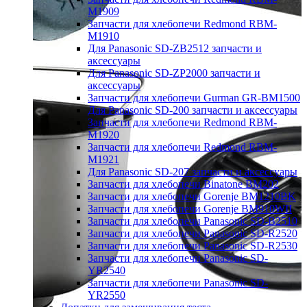
M1909
Запчасти для хлебопечи Redmond RBM-
M1910
Для Panasonic SD-ZB2512 запчасти и
аксессуары
Для Panasonic SD-ZP2000 запчасти и
аксессуары
Запчасти для хлебопечи Gurman GR-BM1500
Для Panasonic SD-200 запчасти и аксессуары
Запчасти для хлебопечи Redmond RBM-
M1920
Запчасти для хлебопечи Redmond RBM-
M1921
Для Panasonic SD-207 запчасти и аксессуары
Запчасти для хлебопечи Binatone BM202
Запчасти для хлебопечи Gorenje BM1210BK
Запчасти для хлебопечи Gorenje BM910WII
Запчасти для хлебопечи Panasonic SD-B2510
Запчасти для хлебопечи Panasonic SD-R2520
Запчасти для хлебопечи Panasonic SD-R2530
Запчасти для хлебопечи Panasonic SD-
YR2540
Запчасти для хлебопечи Panasonic SD-
YR2550