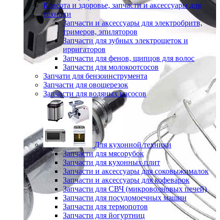
Красота и здоровье, запчасти и аксессуары для
техники
Запчасти и аксессуары для электробритв,
тримеров, эпиляторов
Запчасти для зубных электрощеток и
ирригаторов
Запчасти для фенов, щипцов для волос
Запчасти для молокоотсосов
Запчати для бензоинструмента
Запчасти для овощерезок
Запчасти для водяных насосов
Для кухонной техники
Запчасти для мясорубок
Запчасти для кухонных плит
Запчасти и аксессуары для соковыжималок
Запчасти и аксессуары для кофеварок
Запчасти для СВЧ (микроволновых печей)
Запчасти для посудомоечных машин
Запчасти для термопотов
Запчасти для йогуртниц