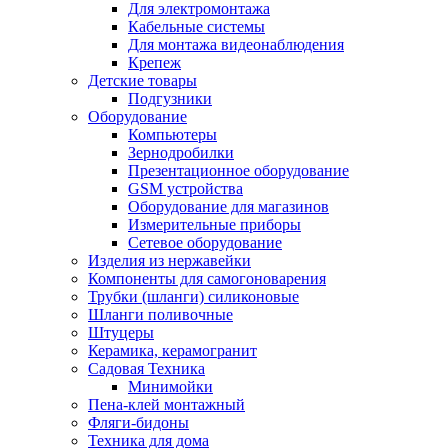
Для электромонтажа
Кабельные системы
Для монтажа видеонаблюдения
Крепеж
Детские товары
Подгузники
Оборудование
Компьютеры
Зернодробилки
Презентационное оборудование
GSM устройства
Оборудование для магазинов
Измерительные приборы
Сетевое оборудование
Изделия из нержавейки
Компоненты для самогоноварения
Трубки (шланги) силиконовые
Шланги поливочные
Штуцеры
Керамика, керамогранит
Садовая Техника
Минимойки
Пена-клей монтажный
Фляги-бидоны
Техника для дома