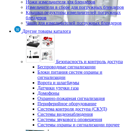
Ножи измельчителя для блендеров
Измельчители в сборе для погружных блендеров
Крышки-редукторы измельчителей погружных
блендеров
Чаши для измельчителей погружных блендеров
Другие товары каталога
Безопасность и контроль доступа
Беспроводные сигнализации
Блоки питания систем охраны и
сигнализации
Ворота и шлагбаумы
Датчики утечки газа
Домофоны
Охранно-пожарная сигнализация
Периферийное оборудование
Система контроля доступа (СКУД)
Системы видеонаблюдения
Системы звукового оповещения
Системы охраны и сигнализации прочее