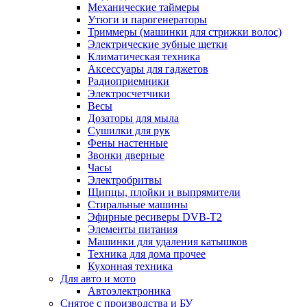
Механические таймеры
Утюги и парогенераторы
Триммеры (машинки для стрижки волос)
Электрические зубные щетки
Климатическая техника
Аксессуары для гаджетов
Радиоприемники
Электросчетчики
Весы
Дозаторы для мыла
Сушилки для рук
Фены настенные
Звонки дверные
Часы
Электробритвы
Щипцы, плойки и выпрямители
Стиральные машины
Эфирные ресиверы DVB-T2
Элементы питания
Машинки для удаления катышков
Техника для дома прочее
Кухонная техника
Для авто и мото
Автоэлектроника
Снятое с производства и БУ