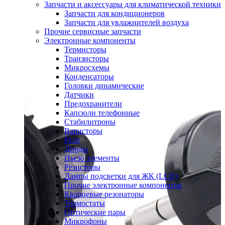
Запчасти и аксессуары для климатической техники
Запчасти для кондиционеров
Запчасти для увлажнителей воздуха
Прочие сервисные запчасти
Электронные компоненты
Термисторы
Транзисторы
Микросхемы
Конденсаторы
Головки динамические
Датчики
Предохранители
Капсюли телефонные
Стабилитроны
Варисторы
Реле
Диоды
Пьезо элементы
Резисторы
Лампы подсветки для ЖК (LCD)
Прочие электронные компоненты
Кварцевые резонаторы
Термостаты
Оптические пары
Микрофоны