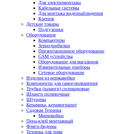
Для электромонтажа
Кабельные системы
Для монтажа видеонаблюдения
Крепеж
Детские товары
Подгузники
Оборудование
Компьютеры
Зернодробилки
Презентационное оборудование
GSM устройства
Оборудование для магазинов
Измерительные приборы
Сетевое оборудование
Изделия из нержавейки
Компоненты для самогоноварения
Трубки (шланги) силиконовые
Шланги поливочные
Штуцеры
Керамика, керамогранит
Садовая Техника
Минимойки
Пена-клей монтажный
Фляги-бидоны
Техника для дома