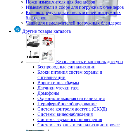
Ножи измельчителя для блендеров
Измельчители в сборе для погружных блендеров
Крышки-редукторы измельчителей погружных
блендеров
Чаши для измельчителей погружных блендеров
Другие товары каталога
Безопасность и контроль доступа
Беспроводные сигнализации
Блоки питания систем охраны и
сигнализации
Ворота и шлагбаумы
Датчики утечки газа
Домофоны
Охранно-пожарная сигнализация
Периферийное оборудование
Система контроля доступа (СКУД)
Системы видеонаблюдения
Системы звукового оповещения
Системы охраны и сигнализации прочее