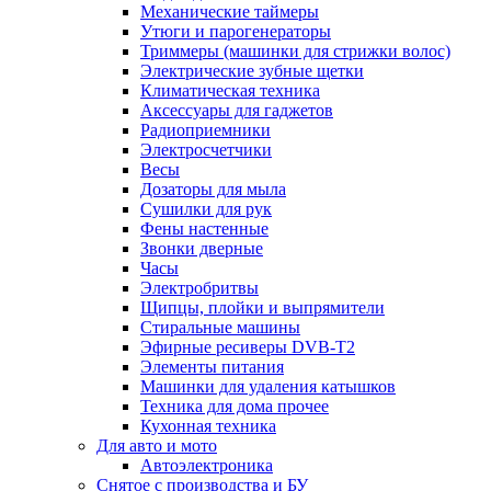
Механические таймеры
Утюги и парогенераторы
Триммеры (машинки для стрижки волос)
Электрические зубные щетки
Климатическая техника
Аксессуары для гаджетов
Радиоприемники
Электросчетчики
Весы
Дозаторы для мыла
Сушилки для рук
Фены настенные
Звонки дверные
Часы
Электробритвы
Щипцы, плойки и выпрямители
Стиральные машины
Эфирные ресиверы DVB-T2
Элементы питания
Машинки для удаления катышков
Техника для дома прочее
Кухонная техника
Для авто и мото
Автоэлектроника
Снятое с производства и БУ