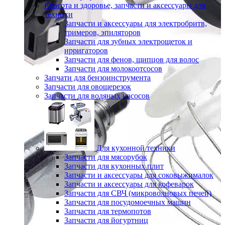
Красота и здоровье, запчасти и аксессуары для
техники
Запчасти и аксессуары для электробритв,
тримеров, эпиляторов
Запчасти для зубных электрощеток и
ирригаторов
Запчасти для фенов, щипцов для волос
Запчасти для молокоотсосов
Запчати для бензоинструмента
Запчасти для овощерезок
Запчасти для водяных насосов
Для кухонной техники
Запчасти для мясорубок
Запчасти для кухонных плит
Запчасти и аксессуары для соковыжималок
Запчасти и аксессуары для кофеварок
Запчасти для СВЧ (микроволновых печей)
Запчасти для посудомоечных машин
Запчасти для термопотов
Запчасти для йогуртниц