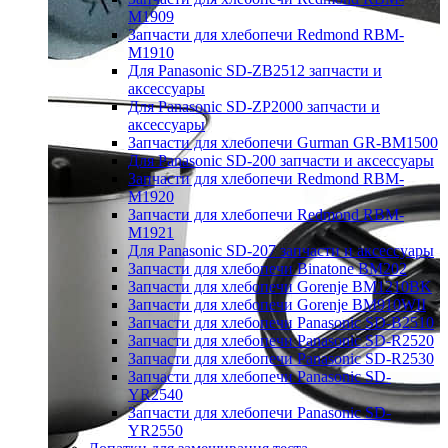
M1909
Запчасти для хлебопечи Redmond RBM-
M1910
Для Panasonic SD-ZB2512 запчасти и
аксессуары
Для Panasonic SD-ZP2000 запчасти и
аксессуары
Запчасти для хлебопечи Gurman GR-BM1500
Для Panasonic SD-200 запчасти и аксессуары
Запчасти для хлебопечи Redmond RBM-
M1920
Запчасти для хлебопечи Redmond RBM-
M1921
Для Panasonic SD-207 запчасти и аксессуары
Запчасти для хлебопечи Binatone BM202
Запчасти для хлебопечи Gorenje BM1210BK
Запчасти для хлебопечи Gorenje BM910WII
Запчасти для хлебопечи Panasonic SD-B2510
Запчасти для хлебопечи Panasonic SD-R2520
Запчасти для хлебопечи Panasonic SD-R2530
Запчасти для хлебопечи Panasonic SD-
YR2540
Запчасти для хлебопечи Panasonic SD-
YR2550