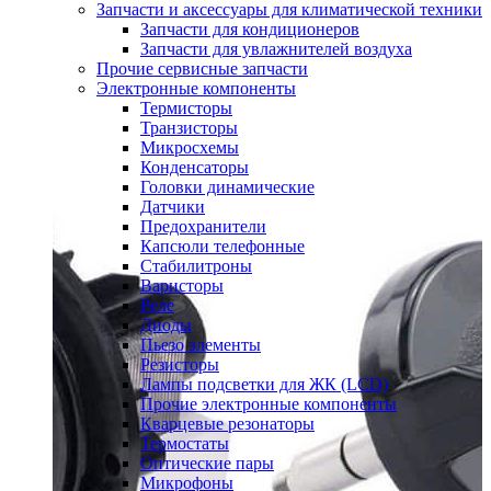
Запчасти и аксессуары для климатической техники
Запчасти для кондиционеров
Запчасти для увлажнителей воздуха
Прочие сервисные запчасти
Электронные компоненты
Термисторы
Транзисторы
Микросхемы
Конденсаторы
Головки динамические
Датчики
Предохранители
Капсюли телефонные
Стабилитроны
Варисторы
Реле
Диоды
Пьезо элементы
Резисторы
Лампы подсветки для ЖК (LCD)
Прочие электронные компоненты
Кварцевые резонаторы
Термостаты
Оптические пары
Микрофоны