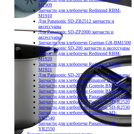
M1909
Запчасти для хлебопечи Redmond RBM-
M1910
Для Panasonic SD-ZB2512 запчасти и
аксессуары
Для Panasonic SD-ZP2000 запчасти и
аксессуары
Запчасти для хлебопечи Gurman GR-BM1500
Для Panasonic SD-200 запчасти и аксессуары
Запчасти для хлебопечи Redmond RBM-
M1920
Запчасти для хлебопечи Redmond RBM-
M1921
Для Panasonic SD-207 запчасти и аксессуары
Запчасти для хлебопечи Binatone BM202
Запчасти для хлебопечи Gorenje BM1210BK
Запчасти для хлебопечи Gorenje BM910WII
Запчасти для хлебопечи Panasonic SD-B2510
Запчасти для хлебопечи Panasonic SD-R2520
Запчасти для хлебопечи Panasonic SD-R2530
Запчасти для хлебопечи Panasonic SD-
YR2540
Запчасти для хлебопечи Panasonic SD-
YR2550