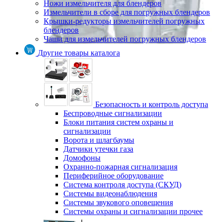
Ножи измельчителя для блендеров
Измельчители в сборе для погружных блендеров
Крышки-редукторы измельчителей погружных
блендеров
Чаши для измельчителей погружных блендеров
Другие товары каталога
Безопасность и контроль доступа
Беспроводные сигнализации
Блоки питания систем охраны и
сигнализации
Ворота и шлагбаумы
Датчики утечки газа
Домофоны
Охранно-пожарная сигнализация
Периферийное оборудование
Система контроля доступа (СКУД)
Системы видеонаблюдения
Системы звукового оповещения
Системы охраны и сигнализации прочее