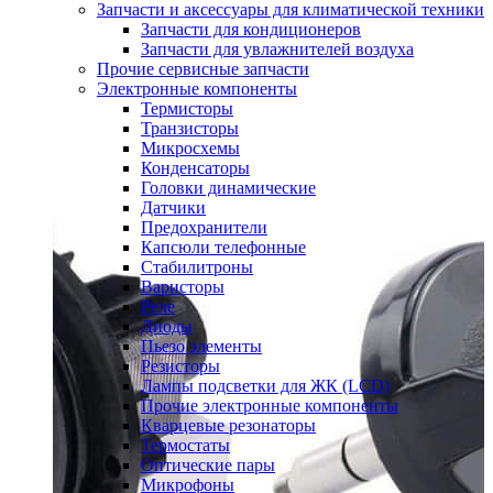
Запчасти и аксессуары для климатической техники
Запчасти для кондиционеров
Запчасти для увлажнителей воздуха
Прочие сервисные запчасти
Электронные компоненты
Термисторы
Транзисторы
Микросхемы
Конденсаторы
Головки динамические
Датчики
Предохранители
Капсюли телефонные
Стабилитроны
Варисторы
Реле
Диоды
Пьезо элементы
Резисторы
Лампы подсветки для ЖК (LCD)
Прочие электронные компоненты
Кварцевые резонаторы
Термостаты
Оптические пары
Микрофоны