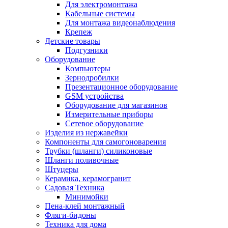
Для электромонтажа
Кабельные системы
Для монтажа видеонаблюдения
Крепеж
Детские товары
Подгузники
Оборудование
Компьютеры
Зернодробилки
Презентационное оборудование
GSM устройства
Оборудование для магазинов
Измерительные приборы
Сетевое оборудование
Изделия из нержавейки
Компоненты для самогоноварения
Трубки (шланги) силиконовые
Шланги поливочные
Штуцеры
Керамика, керамогранит
Садовая Техника
Минимойки
Пена-клей монтажный
Фляги-бидоны
Техника для дома