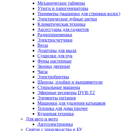
Механические таймеры
Утюги и парогенераторы
Триммеры (машинки для стрижки волос)
Электрические зубные щетки
Климатическая техника
Аксессуары для гаджетов
Радиоприемники
Электросчетчики
Весы
Дозаторы для мыла
Сушилки для рук
Фены настенные
Звонки дверные
Часы
Электробритвы
Щипцы, плойки и выпрямители
Стиральные машины
Эфирные ресиверы DVB-T2
Элементы питания
Машинки для удаления катышков
Техника для дома прочее
Кухонная техника
Для авто и мото
Автоэлектроника
Снятое с производства и БУ