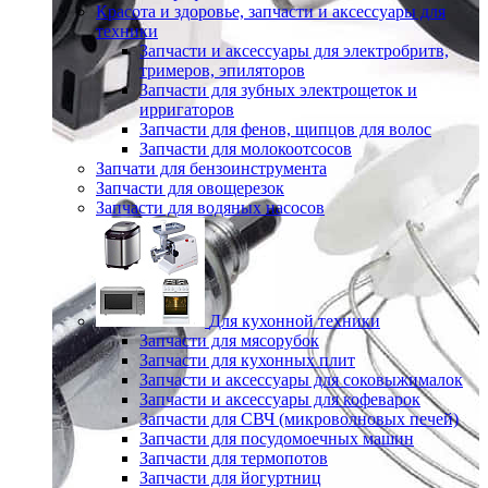
Красота и здоровье, запчасти и аксессуары для
техники
Запчасти и аксессуары для электробритв,
тримеров, эпиляторов
Запчасти для зубных электрощеток и
ирригаторов
Запчасти для фенов, щипцов для волос
Запчасти для молокоотсосов
Запчати для бензоинструмента
Запчасти для овощерезок
Запчасти для водяных насосов
Для кухонной техники
Запчасти для мясорубок
Запчасти для кухонных плит
Запчасти и аксессуары для соковыжималок
Запчасти и аксессуары для кофеварок
Запчасти для СВЧ (микроволновых печей)
Запчасти для посудомоечных машин
Запчасти для термопотов
Запчасти для йогуртниц