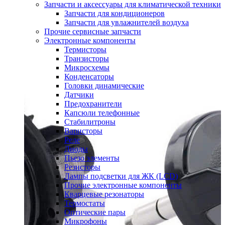
Запчасти и аксессуары для климатической техники
Запчасти для кондиционеров
Запчасти для увлажнителей воздуха
Прочие сервисные запчасти
Электронные компоненты
Термисторы
Транзисторы
Микросхемы
Конденсаторы
Головки динамические
Датчики
Предохранители
Капсюли телефонные
Стабилитроны
Варисторы
Реле
Диоды
Пьезо элементы
Резисторы
Лампы подсветки для ЖК (LCD)
Прочие электронные компоненты
Кварцевые резонаторы
Термостаты
Оптические пары
Микрофоны