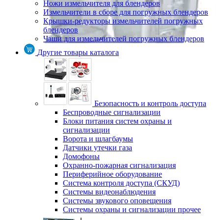
Ножи измельчителя для блендеров
Измельчители в сборе для погружных блендеров
Крышки-редукторы измельчителей погружных
блендеров
Чаши для измельчителей погружных блендеров
Другие товары каталога
Безопасность и контроль доступа
Беспроводные сигнализации
Блоки питания систем охраны и
сигнализации
Ворота и шлагбаумы
Датчики утечки газа
Домофоны
Охранно-пожарная сигнализация
Периферийное оборудование
Система контроля доступа (СКУД)
Системы видеонаблюдения
Системы звукового оповещения
Системы охраны и сигнализации прочее