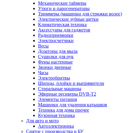
Механические таймеры
Утюги и парогенераторы
Триммеры (машинки для стрижки волос)
Электрические зубные щетки
Климатическая техника
Аксессуары для гаджетов
Радиоприемники
Электросчетчики
Весы
Дозаторы для мыла
Сушилки для рук
Фены настенные
Звонки дверные
Часы
Электробритвы
Щипцы, плойки и выпрямители
Стиральные машины
Эфирные ресиверы DVB-T2
Элементы питания
Машинки для удаления катышков
Техника для дома прочее
Кухонная техника
Для авто и мото
Автоэлектроника
Снятое с производства и БУ