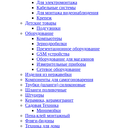
Для электромонтажа
Кабельные системы
Для монтажа видеонаблюдения
Крепеж
Детские товары
Подгузники
Оборудование
Компьютеры
Зернодробилки
Презентационное оборудование
GSM устройства
Оборудование для магазинов
Измерительные приборы
Сетевое оборудование
Изделия из нержавейки
Компоненты для самогоноварения
Трубки (шланги) силиконовые
Шланги поливочные
Штуцеры
Керамика, керамогранит
Садовая Техника
Минимойки
Пена-клей монтажный
Фляги-бидоны
Техника для дома