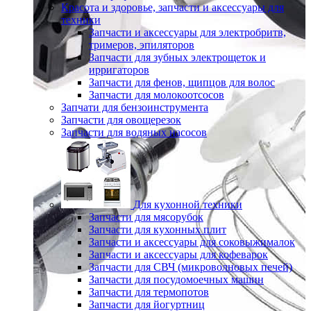
Красота и здоровье, запчасти и аксессуары для
техники
Запчасти и аксессуары для электробритв,
тримеров, эпиляторов
Запчасти для зубных электрощеток и
ирригаторов
Запчасти для фенов, щипцов для волос
Запчасти для молокоотсосов
Запчати для бензоинструмента
Запчасти для овощерезок
Запчасти для водяных насосов
Для кухонной техники
Запчасти для мясорубок
Запчасти для кухонных плит
Запчасти и аксессуары для соковыжималок
Запчасти и аксессуары для кофеварок
Запчасти для СВЧ (микроволновых печей)
Запчасти для посудомоечных машин
Запчасти для термопотов
Запчасти для йогуртниц