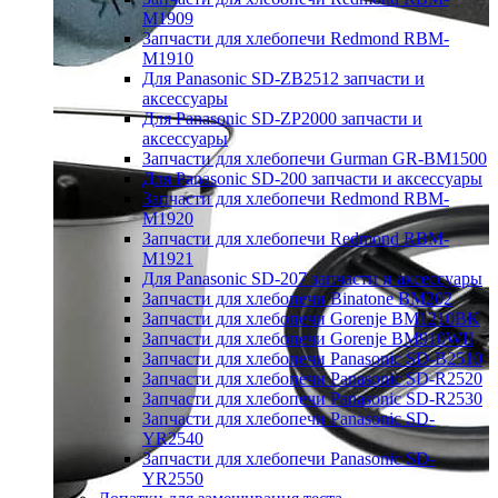
M1909
Запчасти для хлебопечи Redmond RBM-
M1910
Для Panasonic SD-ZB2512 запчасти и
аксессуары
Для Panasonic SD-ZP2000 запчасти и
аксессуары
Запчасти для хлебопечи Gurman GR-BM1500
Для Panasonic SD-200 запчасти и аксессуары
Запчасти для хлебопечи Redmond RBM-
M1920
Запчасти для хлебопечи Redmond RBM-
M1921
Для Panasonic SD-207 запчасти и аксессуары
Запчасти для хлебопечи Binatone BM202
Запчасти для хлебопечи Gorenje BM1210BK
Запчасти для хлебопечи Gorenje BM910WII
Запчасти для хлебопечи Panasonic SD-B2510
Запчасти для хлебопечи Panasonic SD-R2520
Запчасти для хлебопечи Panasonic SD-R2530
Запчасти для хлебопечи Panasonic SD-
YR2540
Запчасти для хлебопечи Panasonic SD-
YR2550