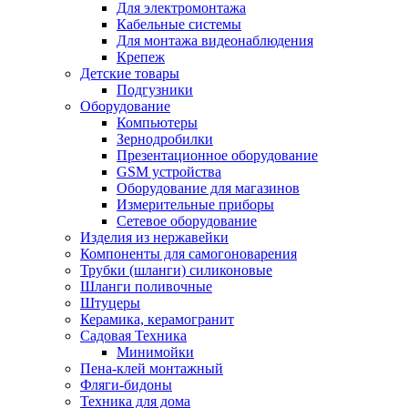
Для электромонтажа
Кабельные системы
Для монтажа видеонаблюдения
Крепеж
Детские товары
Подгузники
Оборудование
Компьютеры
Зернодробилки
Презентационное оборудование
GSM устройства
Оборудование для магазинов
Измерительные приборы
Сетевое оборудование
Изделия из нержавейки
Компоненты для самогоноварения
Трубки (шланги) силиконовые
Шланги поливочные
Штуцеры
Керамика, керамогранит
Садовая Техника
Минимойки
Пена-клей монтажный
Фляги-бидоны
Техника для дома