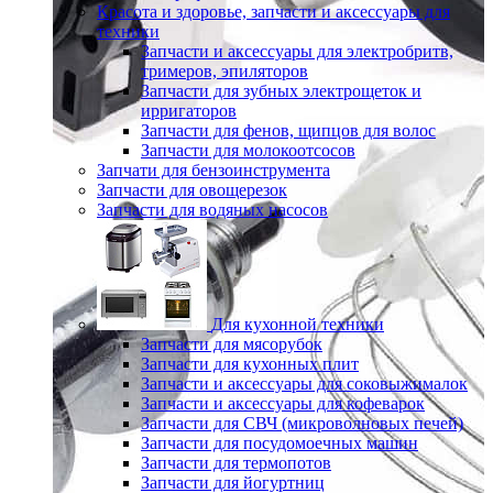
Красота и здоровье, запчасти и аксессуары для
техники
Запчасти и аксессуары для электробритв,
тримеров, эпиляторов
Запчасти для зубных электрощеток и
ирригаторов
Запчасти для фенов, щипцов для волос
Запчасти для молокоотсосов
Запчати для бензоинструмента
Запчасти для овощерезок
Запчасти для водяных насосов
Для кухонной техники
Запчасти для мясорубок
Запчасти для кухонных плит
Запчасти и аксессуары для соковыжималок
Запчасти и аксессуары для кофеварок
Запчасти для СВЧ (микроволновых печей)
Запчасти для посудомоечных машин
Запчасти для термопотов
Запчасти для йогуртниц