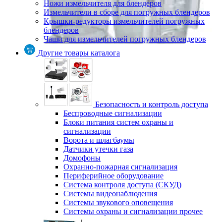
Ножи измельчителя для блендеров
Измельчители в сборе для погружных блендеров
Крышки-редукторы измельчителей погружных
блендеров
Чаши для измельчителей погружных блендеров
Другие товары каталога
Безопасность и контроль доступа
Беспроводные сигнализации
Блоки питания систем охраны и
сигнализации
Ворота и шлагбаумы
Датчики утечки газа
Домофоны
Охранно-пожарная сигнализация
Периферийное оборудование
Система контроля доступа (СКУД)
Системы видеонаблюдения
Системы звукового оповещения
Системы охраны и сигнализации прочее