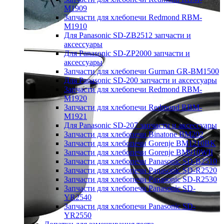
M1909
Запчасти для хлебопечи Redmond RBM-
M1910
Для Panasonic SD-ZB2512 запчасти и
аксессуары
Для Panasonic SD-ZP2000 запчасти и
аксессуары
Запчасти для хлебопечи Gurman GR-BM1500
Для Panasonic SD-200 запчасти и аксессуары
Запчасти для хлебопечи Redmond RBM-
M1920
Запчасти для хлебопечи Redmond RBM-
M1921
Для Panasonic SD-207 запчасти и аксессуары
Запчасти для хлебопечи Binatone BM202
Запчасти для хлебопечи Gorenje BM1210BK
Запчасти для хлебопечи Gorenje BM910WII
Запчасти для хлебопечи Panasonic SD-B2510
Запчасти для хлебопечи Panasonic SD-R2520
Запчасти для хлебопечи Panasonic SD-R2530
Запчасти для хлебопечи Panasonic SD-
YR2540
Запчасти для хлебопечи Panasonic SD-
YR2550