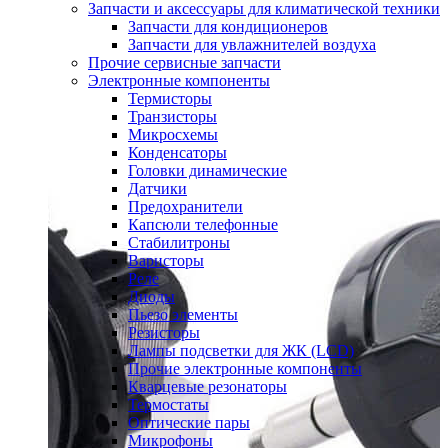
Запчасти и аксессуары для климатической техники
Запчасти для кондиционеров
Запчасти для увлажнителей воздуха
Прочие сервисные запчасти
Электронные компоненты
Термисторы
Транзисторы
Микросхемы
Конденсаторы
Головки динамические
Датчики
Предохранители
Капсюли телефонные
Стабилитроны
Варисторы
Реле
Диоды
Пьезо элементы
Резисторы
Лампы подсветки для ЖК (LCD)
Прочие электронные компоненты
Кварцевые резонаторы
Термостаты
Оптические пары
Микрофоны