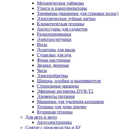
Механические таймеры
Утюги и парогенераторы
Триммеры (машинки для стрижки волос)
Электрические зубные щетки
Климатическая техника
Аксессуары для гаджетов
Радиоприемники
Электросчетчики
Весы
Дозаторы для мыла
Сушилки для рук
Фены настенные
Звонки дверные
Часы
Электробритвы
Щипцы, плойки и выпрямители
Стиральные машины
Эфирные ресиверы DVB-T2
Элементы питания
Машинки для удаления катышков
Техника для дома прочее
Кухонная техника
Для авто и мото
Автоэлектроника
Снятое с производства и БУ